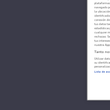
plataformas 
navegado po
la ubicación
identificado
conexión de
tus datos ta
estadísticas
cualquier m
rechazas: S
tus interes
nuestra App
Tanto no
Utilizar dat
su identific
personalizad
Lista de as