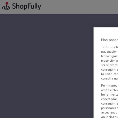
Nos preoc
Tanto nosot
navegación o
tecnologías 
proporcionar
ser relevant
consentimie
la parte inf
consulta nue
Permítanos 
ofertas rele
herramientas
conectadas, 
consentimien
personales 
accediendo 
anuncios qu