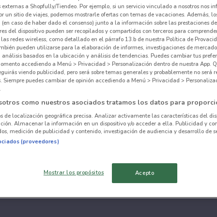
externas a Shopfully/Tiendeo. Por ejemplo, si un servicio vinculado a nosotros nos i
r un sitio de viajes, podemos mostrarle ofertas con temas de vacaciones. Además, lo
 (en caso de haber dado el consenso) junto a la información sobre las prestaciones de 
res del dispositivo pueden ser recopilados y compartidos con terceros para comprende
 las redes wireless, como detallado en el párrafo 13.b de nuestra Política de Provac
mbién pueden utilizarse para la elaboración de informes, investigaciones de mercado,
, análisis basados en la ubicación y análisis de tendencias. Puedes cambiar tus prefe
omento accediendo a Menú > Privacidad > Personalización dentro de nuestra App. Q
eguirás viendo publicidad, pero será sobre temas generales y probablemente no será r
es. Siempre puedes cambiar de opinión accediendo a Menú > Privacidad > Personaliza
.
sotros como nuestros asociados tratamos los datos para proporci
os de localización geográfica precisa. Analizar activamente las características del dis
ación. Almacenar la información en un dispositivo y/o acceder a ella. Publicidad y co
os, medición de publicidad y contenido, investigación de audiencia y desarrollo de se
ociados (proveedores)
Mostrar los propósitos
Acepto