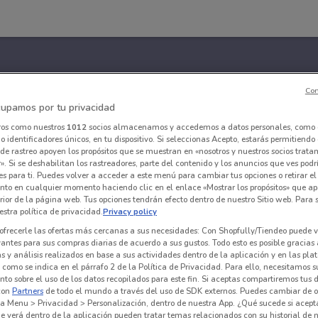
Con
upamos por tu privacidad
ros como nuestros
1012
socios almacenamos y accedemos a datos personales, como 
 identificadores únicos, en tu dispositivo. Si seleccionas Acepto, estarás permitiendo
de rastreo apoyen los propósitos que se muestran en «nosotros y nuestros socios trat
». Si se deshabilitan los rastreadores, parte del contenido y los anuncios que ves podr
es para ti. Puedes volver a acceder a este menú para cambiar tus opciones o retirar el
nto en cualquier momento haciendo clic en el enlace «Mostrar los propósitos» que ap
erior de la página web. Tus opciones tendrán efecto dentro de nuestro Sitio web. Para
stra política de privacidad.
Privacy policy
ofrecerle las ofertas más cercanas a sus necesidades: Con Shopfully/Tiendeo puede v
vantes para sus compras diarias de acuerdo a sus gustos. Todo esto es posible gracias 
 y análisis realizados en base a sus actividades dentro de la aplicación y en las pl
como se indica en el párrafo 2 de la Política de Privacidad. Para ello, necesitamos s
to sobre el uso de los datos recopilados para este fin. Si aceptas compartiremos tus 
con
Partners
de todo el mundo a través del uso de SDK externos. Puedes cambiar de o
a Menu > Privacidad > Personalización, dentro de nuestra App. ¿Qué sucede si acept
e verá dentro de la aplicación pueden tratar temas relacionados con su historial de