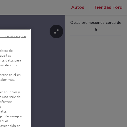
Autos
Tiendas Ford
Otras promociones cerca de
ti
tinuar sin aceptar
datos de
 que las
amos datos para
ían dejar de
arece en el en
 saber más,
er anuncios y
a una serie de
ataformas
u
datos
pinión siempre
a? Los
 navegación en