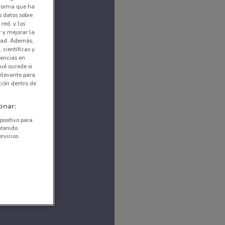
nforma que ha
s datos sobre
red, y los
r y mejorar la
idad. Además,
 científicas y
rencias en
ué sucede si
elevante para
ción dentro de
onar:
positivo para
ntenido
rvicios.