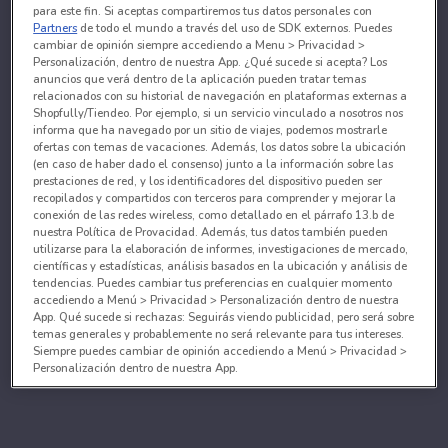
para este fin. Si aceptas compartiremos tus datos personales con
Partners
de todo el mundo a través del uso de SDK externos. Puedes
cambiar de opinión siempre accediendo a Menu > Privacidad >
Personalización, dentro de nuestra App. ¿Qué sucede si acepta? Los
anuncios que verá dentro de la aplicación pueden tratar temas
relacionados con su historial de navegación en plataformas externas a
Shopfully/Tiendeo. Por ejemplo, si un servicio vinculado a nosotros nos
informa que ha navegado por un sitio de viajes, podemos mostrarle
ofertas con temas de vacaciones. Además, los datos sobre la ubicación
(en caso de haber dado el consenso) junto a la información sobre las
prestaciones de red, y los identificadores del dispositivo pueden ser
recopilados y compartidos con terceros para comprender y mejorar la
conexión de las redes wireless, como detallado en el párrafo 13.b de
nuestra Política de Provacidad. Además, tus datos también pueden
utilizarse para la elaboración de informes, investigaciones de mercado,
científicas y estadísticas, análisis basados en la ubicación y análisis de
tendencias. Puedes cambiar tus preferencias en cualquier momento
accediendo a Menú > Privacidad > Personalización dentro de nuestra
App. Qué sucede si rechazas: Seguirás viendo publicidad, pero será sobre
temas generales y probablemente no será relevante para tus intereses.
Siempre puedes cambiar de opinión accediendo a Menú > Privacidad >
Personalización dentro de nuestra App.
Tanto nosotros como nuestros asociados tratamos los
datos para proporcionar:
Utilizar datos de localización geográfica precisa. Analizar activamente