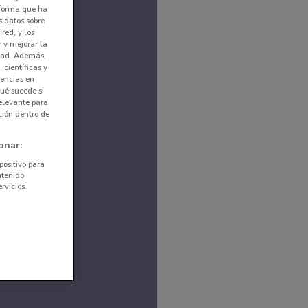
nforma que ha
s datos sobre
red, y los
r y mejorar la
idad. Además,
 científicas y
rencias en
ué sucede si
elevante para
ción dentro de
onar:
positivo para
ntenido
rvicios.