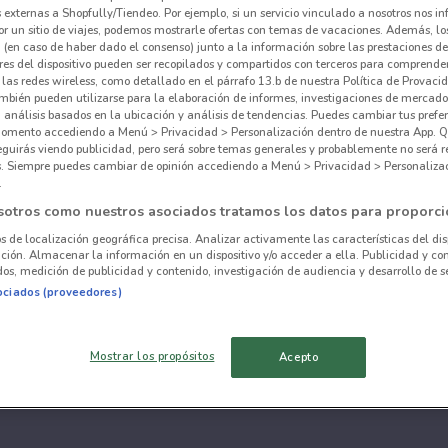
externas a Shopfully/Tiendeo. Por ejemplo, si un servicio vinculado a nosotros nos i
r un sitio de viajes, podemos mostrarle ofertas con temas de vacaciones. Además, lo
 (en caso de haber dado el consenso) junto a la información sobre las prestaciones de 
res del dispositivo pueden ser recopilados y compartidos con terceros para comprende
 las redes wireless, como detallado en el párrafo 13.b de nuestra Política de Provac
mbién pueden utilizarse para la elaboración de informes, investigaciones de mercado,
, análisis basados en la ubicación y análisis de tendencias. Puedes cambiar tus prefe
omento accediendo a Menú > Privacidad > Personalización dentro de nuestra App. Q
eguirás viendo publicidad, pero será sobre temas generales y probablemente no será r
es. Siempre puedes cambiar de opinión accediendo a Menú > Privacidad > Personaliza
.
sotros como nuestros asociados tratamos los datos para proporci
os de localización geográfica precisa. Analizar activamente las características del dis
ación. Almacenar la información en un dispositivo y/o acceder a ella. Publicidad y co
os, medición de publicidad y contenido, investigación de audiencia y desarrollo de se
ociados (proveedores)
Mostrar los propósitos
Acepto