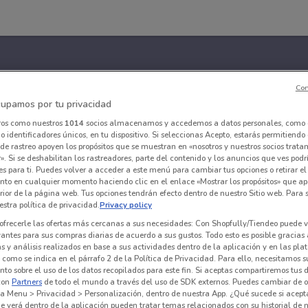
Con
upamos por tu privacidad
ros como nuestros
1014
socios almacenamos y accedemos a datos personales, como 
 identificadores únicos, en tu dispositivo. Si seleccionas Acepto, estarás permitiendo
de rastreo apoyen los propósitos que se muestran en «nosotros y nuestros socios trat
». Si se deshabilitan los rastreadores, parte del contenido y los anuncios que ves podr
es para ti. Puedes volver a acceder a este menú para cambiar tus opciones o retirar el
nto en cualquier momento haciendo clic en el enlace «Mostrar los propósitos» que ap
erior de la página web. Tus opciones tendrán efecto dentro de nuestro Sitio web. Para
stra política de privacidad.
Privacy policy
ofrecerle las ofertas más cercanas a sus necesidades: Con Shopfully/Tiendeo puede v
vantes para sus compras diarias de acuerdo a sus gustos. Todo esto es posible gracias 
 y análisis realizados en base a sus actividades dentro de la aplicación y en las pl
como se indica en el párrafo 2 de la Política de Privacidad. Para ello, necesitamos s
to sobre el uso de los datos recopilados para este fin. Si aceptas compartiremos tus 
con
Partners
de todo el mundo a través del uso de SDK externos. Puedes cambiar de o
a Menu > Privacidad > Personalización, dentro de nuestra App. ¿Qué sucede si acept
e verá dentro de la aplicación pueden tratar temas relacionados con su historial de