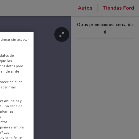
Autos
Tiendas Ford
Otras promociones cerca de
ti
tinuar sin aceptar
datos de
 que las
amos datos para
ían dejar de
arece en el en
 saber más,
er anuncios y
a una serie de
ataformas
u
datos
pinión siempre
a? Los
 navegación en