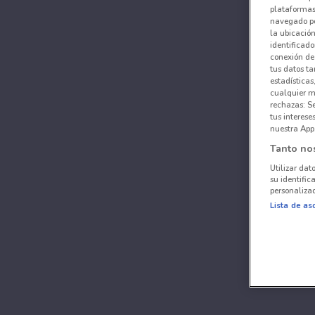
plataformas 
navegado po
la ubicación
identificado
conexión de
tus datos ta
estadísticas
cualquier m
rechazas: S
tus interes
nuestra App
Tanto no
Utilizar dat
su identific
personalizad
Lista de as