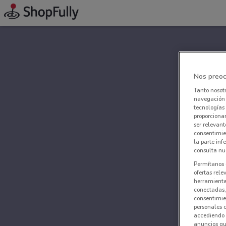
Nos preoc
Tanto nosot
navegación o
tecnologías 
proporcionar
ser relevant
consentimie
la parte inf
consulta nue
Permítanos 
ofertas rele
herramientas
conectadas, 
consentimien
personales 
accediendo 
anuncios qu