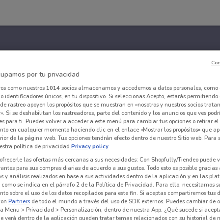
Con
upamos por tu privacidad
ros como nuestros
1014
socios almacenamos y accedemos a datos personales, como 
 identificadores únicos, en tu dispositivo. Si seleccionas Acepto, estarás permitiendo
de rastreo apoyen los propósitos que se muestran en «nosotros y nuestros socios trat
». Si se deshabilitan los rastreadores, parte del contenido y los anuncios que ves podr
es para ti. Puedes volver a acceder a este menú para cambiar tus opciones o retirar el
nto en cualquier momento haciendo clic en el enlace «Mostrar los propósitos» que ap
erior de la página web. Tus opciones tendrán efecto dentro de nuestro Sitio web. Para
stra política de privacidad.
Privacy policy
ofrecerle las ofertas más cercanas a sus necesidades: Con Shopfully/Tiendeo puede v
vantes para sus compras diarias de acuerdo a sus gustos. Todo esto es posible gracias 
 y análisis realizados en base a sus actividades dentro de la aplicación y en las pl
como se indica en el párrafo 2 de la Política de Privacidad. Para ello, necesitamos s
to sobre el uso de los datos recopilados para este fin. Si aceptas compartiremos tus 
con
Partners
de todo el mundo a través del uso de SDK externos. Puedes cambiar de o
a Menu > Privacidad > Personalización, dentro de nuestra App. ¿Qué sucede si acept
e verá dentro de la aplicación pueden tratar temas relacionados con su historial de