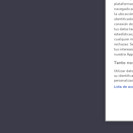
plataformas 
navegado po
la ubicación
identificado
conexión de
tus datos ta
estadísticas
cualquier m
rechazas: S
tus interes
nuestra App
Tanto no
Utilizar dat
su identific
personalizad
Lista de as