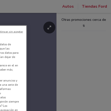
Autos
Tiendas Ford
Otras promociones cerca de
ti
tinuar sin aceptar
datos de
 que las
amos datos para
ían dejar de
arece en el en
 saber más,
er anuncios y
a una serie de
ataformas
u
datos
pinión siempre
a? Los
 navegación en