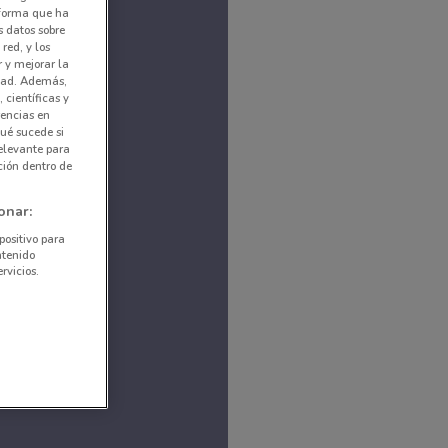
nforma que ha
s datos sobre
red, y los
r y mejorar la
idad. Además,
 científicas y
rencias en
ué sucede si
elevante para
ción dentro de
onar:
positivo para
ntenido
rvicios.