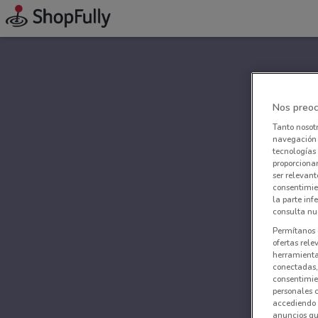
Nos preoc
Tanto nosot
navegación o
tecnologías 
proporcionar
ser relevant
consentimie
la parte inf
consulta nue
Permítanos 
ofertas rele
herramientas
conectadas, 
consentimien
personales 
accediendo 
anuncios qu