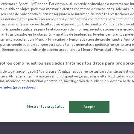
externas a Shopfully/Tiendeo. Por ejemplo, si un servicio vinculado a nosotros nos i
r un sitio de viajes, podemos mostrarle ofertas con temas de vacaciones. Además, lo
 (en caso de haber dado el consenso) junto a la información sobre las prestaciones de 
res del dispositivo pueden ser recopilados y compartidos con terceros para comprende
 las redes wireless, como detallado en el párrafo 13.b de nuestra Política de Provac
mbién pueden utilizarse para la elaboración de informes, investigaciones de mercado,
, análisis basados en la ubicación y análisis de tendencias. Puedes cambiar tus prefe
omento accediendo a Menú > Privacidad > Personalización dentro de nuestra App. Q
eguirás viendo publicidad, pero será sobre temas generales y probablemente no será r
es. Siempre puedes cambiar de opinión accediendo a Menú > Privacidad > Personaliza
.
sotros como nuestros asociados tratamos los datos para proporci
os de localización geográfica precisa. Analizar activamente las características del dis
ación. Almacenar la información en un dispositivo y/o acceder a ella. Publicidad y co
os, medición de publicidad y contenido, investigación de audiencia y desarrollo de se
ociados (proveedores)
Mostrar los propósitos
Acepto