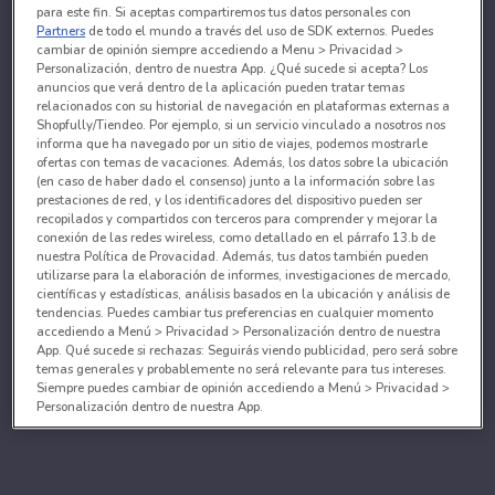
para este fin. Si aceptas compartiremos tus datos personales con
Partners
de todo el mundo a través del uso de SDK externos. Puedes
cambiar de opinión siempre accediendo a Menu > Privacidad >
Personalización, dentro de nuestra App. ¿Qué sucede si acepta? Los
anuncios que verá dentro de la aplicación pueden tratar temas
relacionados con su historial de navegación en plataformas externas a
Shopfully/Tiendeo. Por ejemplo, si un servicio vinculado a nosotros nos
informa que ha navegado por un sitio de viajes, podemos mostrarle
ofertas con temas de vacaciones. Además, los datos sobre la ubicación
(en caso de haber dado el consenso) junto a la información sobre las
prestaciones de red, y los identificadores del dispositivo pueden ser
recopilados y compartidos con terceros para comprender y mejorar la
conexión de las redes wireless, como detallado en el párrafo 13.b de
nuestra Política de Provacidad. Además, tus datos también pueden
utilizarse para la elaboración de informes, investigaciones de mercado,
científicas y estadísticas, análisis basados en la ubicación y análisis de
tendencias. Puedes cambiar tus preferencias en cualquier momento
accediendo a Menú > Privacidad > Personalización dentro de nuestra
App. Qué sucede si rechazas: Seguirás viendo publicidad, pero será sobre
temas generales y probablemente no será relevante para tus intereses.
Siempre puedes cambiar de opinión accediendo a Menú > Privacidad >
Personalización dentro de nuestra App.
Tanto nosotros como nuestros asociados tratamos los
datos para proporcionar:
Utilizar datos de localización geográfica precisa. Analizar activamente