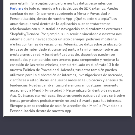
para este fin. Si aceptas compartiremos tus datos personales con
Partners
de todo el mundo a través del uso de SDK externos. Puedes
cambiar de opinión siempre accediendo a Menu > Privacidad >
Personalización, dentro de nuestra App. ¿Qué sucede si acepta? Los
anuncios que verá dentro de la aplicación pueden tratar temas
relacionados con su historial de navegación en plataformas externas a
Shopfully/Tiendeo. Por ejemplo, si un servicio vinculado a nosotros nos
informa que ha navegado por un sitio de viajes, podemos mostrarle
ofertas con temas de vacaciones. Además, los datos sobre la ubicación
(en caso de haber dado el consenso) junto a la información sobre las
prestaciones de red, y los identificadores del dispositivo pueden ser
recopilados y compartidos con terceros para comprender y mejorar la
conexión de las redes wireless, como detallado en el párrafo 13.b de
nuestra Política de Provacidad. Además, tus datos también pueden
utilizarse para la elaboración de informes, investigaciones de mercado,
científicas y estadísticas, análisis basados en la ubicación y análisis de
tendencias. Puedes cambiar tus preferencias en cualquier momento
accediendo a Menú > Privacidad > Personalización dentro de nuestra
App. Qué sucede si rechazas: Seguirás viendo publicidad, pero será sobre
temas generales y probablemente no será relevante para tus intereses.
Siempre puedes cambiar de opinión accediendo a Menú > Privacidad >
Personalización dentro de nuestra App.
Tanto nosotros como nuestros asociados tratamos los
datos para proporcionar:
Utilizar datos de localización geográfica precisa. Analizar activamente