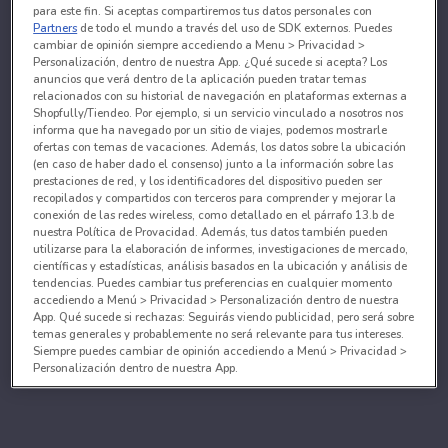
para este fin. Si aceptas compartiremos tus datos personales con
Partners
de todo el mundo a través del uso de SDK externos. Puedes
cambiar de opinión siempre accediendo a Menu > Privacidad >
Personalización, dentro de nuestra App. ¿Qué sucede si acepta? Los
anuncios que verá dentro de la aplicación pueden tratar temas
relacionados con su historial de navegación en plataformas externas a
Shopfully/Tiendeo. Por ejemplo, si un servicio vinculado a nosotros nos
informa que ha navegado por un sitio de viajes, podemos mostrarle
ofertas con temas de vacaciones. Además, los datos sobre la ubicación
(en caso de haber dado el consenso) junto a la información sobre las
prestaciones de red, y los identificadores del dispositivo pueden ser
recopilados y compartidos con terceros para comprender y mejorar la
conexión de las redes wireless, como detallado en el párrafo 13.b de
nuestra Política de Provacidad. Además, tus datos también pueden
utilizarse para la elaboración de informes, investigaciones de mercado,
científicas y estadísticas, análisis basados en la ubicación y análisis de
tendencias. Puedes cambiar tus preferencias en cualquier momento
accediendo a Menú > Privacidad > Personalización dentro de nuestra
App. Qué sucede si rechazas: Seguirás viendo publicidad, pero será sobre
temas generales y probablemente no será relevante para tus intereses.
Siempre puedes cambiar de opinión accediendo a Menú > Privacidad >
Personalización dentro de nuestra App.
Tanto nosotros como nuestros asociados tratamos los
datos para proporcionar:
Utilizar datos de localización geográfica precisa. Analizar activamente