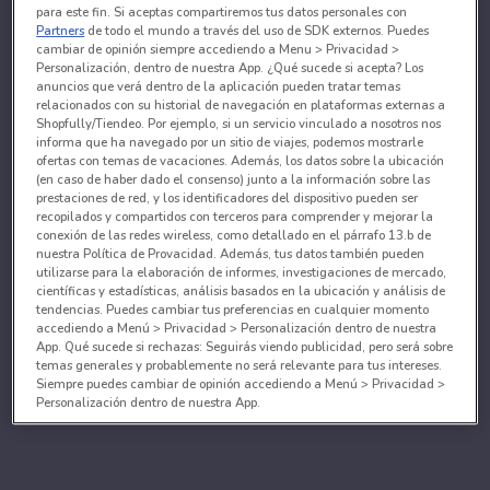
para este fin. Si aceptas compartiremos tus datos personales con
Partners
de todo el mundo a través del uso de SDK externos. Puedes
cambiar de opinión siempre accediendo a Menu > Privacidad >
Personalización, dentro de nuestra App. ¿Qué sucede si acepta? Los
anuncios que verá dentro de la aplicación pueden tratar temas
relacionados con su historial de navegación en plataformas externas a
Shopfully/Tiendeo. Por ejemplo, si un servicio vinculado a nosotros nos
informa que ha navegado por un sitio de viajes, podemos mostrarle
ofertas con temas de vacaciones. Además, los datos sobre la ubicación
(en caso de haber dado el consenso) junto a la información sobre las
prestaciones de red, y los identificadores del dispositivo pueden ser
recopilados y compartidos con terceros para comprender y mejorar la
conexión de las redes wireless, como detallado en el párrafo 13.b de
nuestra Política de Provacidad. Además, tus datos también pueden
utilizarse para la elaboración de informes, investigaciones de mercado,
científicas y estadísticas, análisis basados en la ubicación y análisis de
tendencias. Puedes cambiar tus preferencias en cualquier momento
accediendo a Menú > Privacidad > Personalización dentro de nuestra
App. Qué sucede si rechazas: Seguirás viendo publicidad, pero será sobre
temas generales y probablemente no será relevante para tus intereses.
Siempre puedes cambiar de opinión accediendo a Menú > Privacidad >
Personalización dentro de nuestra App.
Tanto nosotros como nuestros asociados tratamos los
datos para proporcionar:
Utilizar datos de localización geográfica precisa. Analizar activamente