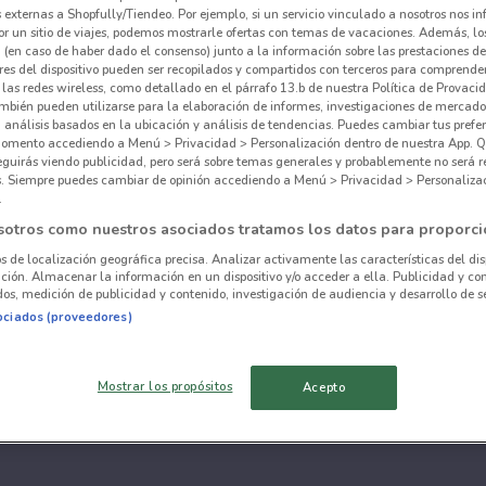
externas a Shopfully/Tiendeo. Por ejemplo, si un servicio vinculado a nosotros nos i
r un sitio de viajes, podemos mostrarle ofertas con temas de vacaciones. Además, lo
 (en caso de haber dado el consenso) junto a la información sobre las prestaciones de 
res del dispositivo pueden ser recopilados y compartidos con terceros para comprende
 las redes wireless, como detallado en el párrafo 13.b de nuestra Política de Provac
mbién pueden utilizarse para la elaboración de informes, investigaciones de mercado,
, análisis basados en la ubicación y análisis de tendencias. Puedes cambiar tus prefe
omento accediendo a Menú > Privacidad > Personalización dentro de nuestra App. Q
eguirás viendo publicidad, pero será sobre temas generales y probablemente no será r
es. Siempre puedes cambiar de opinión accediendo a Menú > Privacidad > Personaliza
.
sotros como nuestros asociados tratamos los datos para proporci
os de localización geográfica precisa. Analizar activamente las características del dis
ación. Almacenar la información en un dispositivo y/o acceder a ella. Publicidad y co
os, medición de publicidad y contenido, investigación de audiencia y desarrollo de se
ociados (proveedores)
Mostrar los propósitos
Acepto