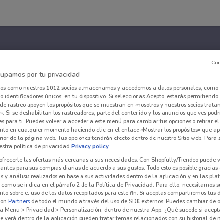
Con
upamos por tu privacidad
ros como nuestros
1012
socios almacenamos y accedemos a datos personales, como 
 identificadores únicos, en tu dispositivo. Si seleccionas Acepto, estarás permitiendo
de rastreo apoyen los propósitos que se muestran en «nosotros y nuestros socios trat
». Si se deshabilitan los rastreadores, parte del contenido y los anuncios que ves podr
es para ti. Puedes volver a acceder a este menú para cambiar tus opciones o retirar el
nto en cualquier momento haciendo clic en el enlace «Mostrar los propósitos» que ap
erior de la página web. Tus opciones tendrán efecto dentro de nuestro Sitio web. Para
stra política de privacidad.
Privacy policy
ofrecerle las ofertas más cercanas a sus necesidades: Con Shopfully/Tiendeo puede v
vantes para sus compras diarias de acuerdo a sus gustos. Todo esto es posible gracias 
 y análisis realizados en base a sus actividades dentro de la aplicación y en las pl
como se indica en el párrafo 2 de la Política de Privacidad. Para ello, necesitamos s
to sobre el uso de los datos recopilados para este fin. Si aceptas compartiremos tus 
con
Partners
de todo el mundo a través del uso de SDK externos. Puedes cambiar de o
a Menu > Privacidad > Personalización, dentro de nuestra App. ¿Qué sucede si acept
e verá dentro de la aplicación pueden tratar temas relacionados con su historial de