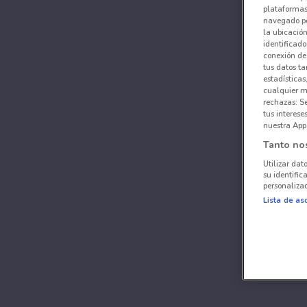
plataformas 
navegado po
la ubicación
identificado
conexión de
tus datos ta
estadísticas
cualquier m
rechazas: S
tus interes
nuestra App
Tanto no
Utilizar dat
su identific
personalizad
Lista de as