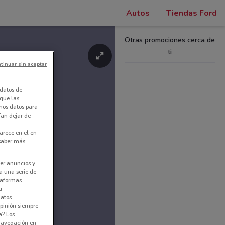
Autos
Tiendas Ford
Otras promociones cerca de
ti
tinuar sin aceptar
datos de
 que las
amos datos para
ían dejar de
arece en el en
 saber más,
er anuncios y
a una serie de
ataformas
u
datos
pinión siempre
a? Los
 navegación en