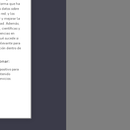
nforma que ha
s datos sobre
red, y los
r y mejorar la
idad. Además,
 científicas y
rencias en
ué sucede si
elevante para
ción dentro de
onar:
positivo para
ntenido
rvicios.