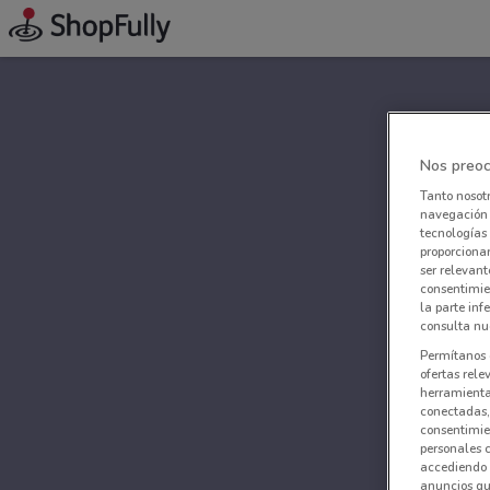
Nos preoc
Tanto nosot
navegación o
tecnologías 
proporcionar
ser relevant
consentimie
la parte inf
consulta nue
Permítanos 
ofertas rele
herramientas
conectadas, 
consentimien
personales 
accediendo 
anuncios qu