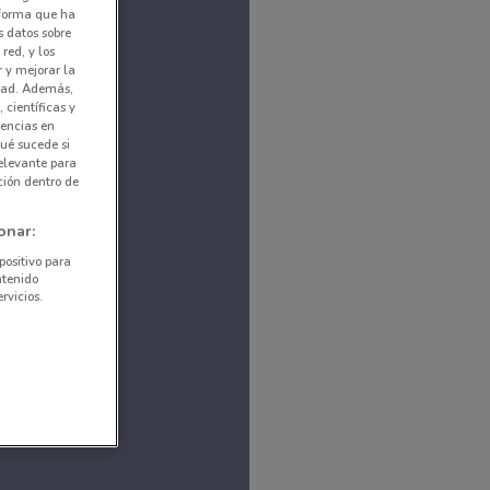
nforma que ha
s datos sobre
red, y los
r y mejorar la
idad. Además,
 científicas y
rencias en
ué sucede si
elevante para
ción dentro de
onar:
positivo para
ntenido
rvicios.