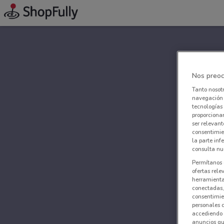
Nos preoc
Tanto nosot
navegación o
tecnologías 
proporcionar
ser relevant
consentimie
la parte inf
consulta nue
Permítanos 
ofertas rele
herramientas
conectadas, 
consentimien
personales 
accediendo 
anuncios qu