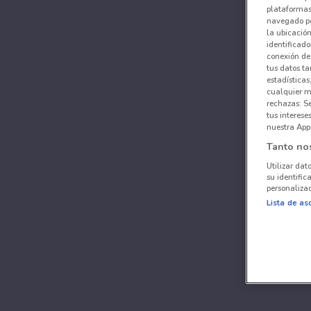
plataformas 
navegado po
la ubicación
identificado
conexión de
tus datos ta
estadísticas
cualquier m
rechazas: S
tus interes
nuestra App
Tanto no
Utilizar dat
su identific
personalizad
Lista de as