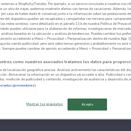
externas a Shopfully/Tiendeo. Por ejemplo, si un servicio vinculado a nosotros nos i
r un sitio de viajes, podemos mostrarle ofertas con temas de vacaciones. Además, lo
 (en caso de haber dado el consenso) junto a la información sobre las prestaciones de 
res del dispositivo pueden ser recopilados y compartidos con terceros para comprende
 las redes wireless, como detallado en el párrafo 13.b de nuestra Política de Provac
mbién pueden utilizarse para la elaboración de informes, investigaciones de mercado,
, análisis basados en la ubicación y análisis de tendencias. Puedes cambiar tus prefe
omento accediendo a Menú > Privacidad > Personalización dentro de nuestra App. Q
eguirás viendo publicidad, pero será sobre temas generales y probablemente no será r
es. Siempre puedes cambiar de opinión accediendo a Menú > Privacidad > Personaliza
.
sotros como nuestros asociados tratamos los datos para proporci
os de localización geográfica precisa. Analizar activamente las características del dis
ación. Almacenar la información en un dispositivo y/o acceder a ella. Publicidad y co
os, medición de publicidad y contenido, investigación de audiencia y desarrollo de se
ociados (proveedores)
Mostrar los propósitos
Acepto