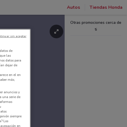
Autos
Tiendas Honda
Otras promociones cerca de
ti
tinuar sin aceptar
datos de
 que las
amos datos para
ían dejar de
arece en el en
 saber más,
er anuncios y
a una serie de
ataformas
u
datos
pinión siempre
a? Los
 navegación en