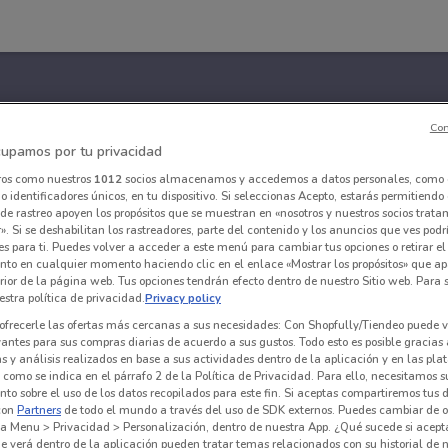
Con
upamos por tu privacidad
ros como nuestros
1012
socios almacenamos y accedemos a datos personales, como 
 identificadores únicos, en tu dispositivo. Si seleccionas Acepto, estarás permitiendo
de rastreo apoyen los propósitos que se muestran en «nosotros y nuestros socios trat
». Si se deshabilitan los rastreadores, parte del contenido y los anuncios que ves podr
es para ti. Puedes volver a acceder a este menú para cambiar tus opciones o retirar el
nto en cualquier momento haciendo clic en el enlace «Mostrar los propósitos» que ap
erior de la página web. Tus opciones tendrán efecto dentro de nuestro Sitio web. Para
stra política de privacidad.
Privacy policy
ofrecerle las ofertas más cercanas a sus necesidades: Con Shopfully/Tiendeo puede v
vantes para sus compras diarias de acuerdo a sus gustos. Todo esto es posible gracias 
 y análisis realizados en base a sus actividades dentro de la aplicación y en las pl
como se indica en el párrafo 2 de la Política de Privacidad. Para ello, necesitamos s
to sobre el uso de los datos recopilados para este fin. Si aceptas compartiremos tus 
con
Partners
de todo el mundo a través del uso de SDK externos. Puedes cambiar de o
a Menu > Privacidad > Personalización, dentro de nuestra App. ¿Qué sucede si acept
e verá dentro de la aplicación pueden tratar temas relacionados con su historial de