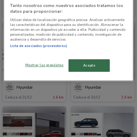
Hyundai
Hyundai
Tanto nosotros como nuestros asociados tratamos los
datos para proporcionar:
Caduca el 31/12
1.6 km
Caduca el 31/12
1.6 km
Utilizar datos de localización geográfica precisa. Analizar activamente
las características del dispositivo para su identificación. Almacenar la
información en un dispositivo y/o acceder a ella. Publicidad y contenido
personalizados, medición de publicidad y contenido, investigación de
audiencia y desarrollo de servicios.
Lista de asociados (proveedores)
Mostrar los propósitos
Acepto
Hyundai
Hyundai
Caduca el 31/12
1.6 km
Caduca el 31/12
1.6 km