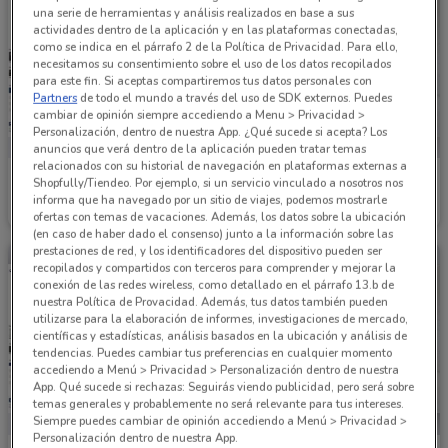
una serie de herramientas y análisis realizados en base a sus
actividades dentro de la aplicación y en las plataformas conectadas,
como se indica en el párrafo 2 de la Política de Privacidad. Para ello,
necesitamos su consentimiento sobre el uso de los datos recopilados
para este fin. Si aceptas compartiremos tus datos personales con
Partners
de todo el mundo a través del uso de SDK externos. Puedes
cambiar de opinión siempre accediendo a Menu > Privacidad >
Personalización, dentro de nuestra App. ¿Qué sucede si acepta? Los
anuncios que verá dentro de la aplicación pueden tratar temas
relacionados con su historial de navegación en plataformas externas a
Hyundai
Hyundai
Shopfully/Tiendeo. Por ejemplo, si un servicio vinculado a nosotros nos
informa que ha navegado por un sitio de viajes, podemos mostrarle
Caduca el 31/12
1.6 km
Caduca el 31/12
1.6 km
ofertas con temas de vacaciones. Además, los datos sobre la ubicación
(en caso de haber dado el consenso) junto a la información sobre las
prestaciones de red, y los identificadores del dispositivo pueden ser
recopilados y compartidos con terceros para comprender y mejorar la
conexión de las redes wireless, como detallado en el párrafo 13.b de
nuestra Política de Provacidad. Además, tus datos también pueden
utilizarse para la elaboración de informes, investigaciones de mercado,
científicas y estadísticas, análisis basados en la ubicación y análisis de
tendencias. Puedes cambiar tus preferencias en cualquier momento
accediendo a Menú > Privacidad > Personalización dentro de nuestra
App. Qué sucede si rechazas: Seguirás viendo publicidad, pero será sobre
temas generales y probablemente no será relevante para tus intereses.
Siempre puedes cambiar de opinión accediendo a Menú > Privacidad >
Personalización dentro de nuestra App.