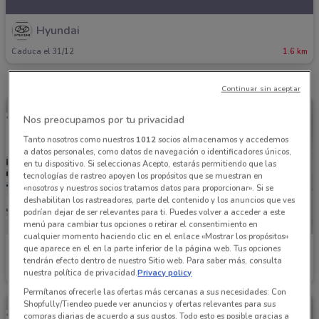
Hyundai
Caduca el 31/12
1.6 km
Continuar sin aceptar
Nos preocupamos por tu privacidad
Tanto nosotros como nuestros
1012
socios almacenamos y accedemos
a datos personales, como datos de navegación o identificadores únicos,
en tu dispositivo. Si seleccionas Acepto, estarás permitiendo que las
tecnologías de rastreo apoyen los propósitos que se muestran en
«nosotros y nuestros socios tratamos datos para proporcionar». Si se
deshabilitan los rastreadores, parte del contenido y los anuncios que ves
podrían dejar de ser relevantes para ti. Puedes volver a acceder a este
menú para cambiar tus opciones o retirar el consentimiento en
cualquier momento haciendo clic en el enlace «Mostrar los propósitos»
que aparece en el en la parte inferior de la página web. Tus opciones
Hyundai
Hyundai
tendrán efecto dentro de nuestro Sitio web. Para saber más, consulta
nuestra política de privacidad.
Privacy policy
Caduca el 31/12
1.6 km
Caduca el 31/12
1.6 km
Permítanos ofrecerle las ofertas más cercanas a sus necesidades: Con
Shopfully/Tiendeo puede ver anuncios y ofertas relevantes para sus
compras diarias de acuerdo a sus gustos. Todo esto es posible gracias a