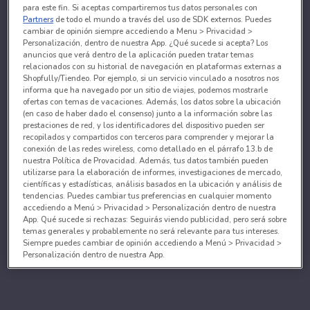
para este fin. Si aceptas compartiremos tus datos personales con
Partners
de todo el mundo a través del uso de SDK externos. Puedes
cambiar de opinión siempre accediendo a Menu > Privacidad >
Personalización, dentro de nuestra App. ¿Qué sucede si acepta? Los
anuncios que verá dentro de la aplicación pueden tratar temas
relacionados con su historial de navegación en plataformas externas a
Shopfully/Tiendeo. Por ejemplo, si un servicio vinculado a nosotros nos
informa que ha navegado por un sitio de viajes, podemos mostrarle
ofertas con temas de vacaciones. Además, los datos sobre la ubicación
(en caso de haber dado el consenso) junto a la información sobre las
prestaciones de red, y los identificadores del dispositivo pueden ser
recopilados y compartidos con terceros para comprender y mejorar la
conexión de las redes wireless, como detallado en el párrafo 13.b de
nuestra Política de Provacidad. Además, tus datos también pueden
utilizarse para la elaboración de informes, investigaciones de mercado,
científicas y estadísticas, análisis basados en la ubicación y análisis de
tendencias. Puedes cambiar tus preferencias en cualquier momento
accediendo a Menú > Privacidad > Personalización dentro de nuestra
App. Qué sucede si rechazas: Seguirás viendo publicidad, pero será sobre
temas generales y probablemente no será relevante para tus intereses.
Siempre puedes cambiar de opinión accediendo a Menú > Privacidad >
Personalización dentro de nuestra App.
Tanto nosotros como nuestros asociados tratamos los
datos para proporcionar:
Utilizar datos de localización geográfica precisa. Analizar activamente