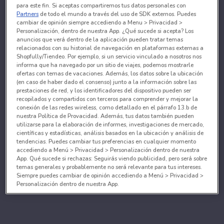
para este fin. Si aceptas compartiremos tus datos personales con
Partners
de todo el mundo a través del uso de SDK externos. Puedes
cambiar de opinión siempre accediendo a Menu > Privacidad >
Personalización, dentro de nuestra App. ¿Qué sucede si acepta? Los
anuncios que verá dentro de la aplicación pueden tratar temas
relacionados con su historial de navegación en plataformas externas a
Shopfully/Tiendeo. Por ejemplo, si un servicio vinculado a nosotros nos
informa que ha navegado por un sitio de viajes, podemos mostrarle
ofertas con temas de vacaciones. Además, los datos sobre la ubicación
(en caso de haber dado el consenso) junto a la información sobre las
prestaciones de red, y los identificadores del dispositivo pueden ser
recopilados y compartidos con terceros para comprender y mejorar la
conexión de las redes wireless, como detallado en el párrafo 13.b de
nuestra Política de Provacidad. Además, tus datos también pueden
utilizarse para la elaboración de informes, investigaciones de mercado,
científicas y estadísticas, análisis basados en la ubicación y análisis de
tendencias. Puedes cambiar tus preferencias en cualquier momento
accediendo a Menú > Privacidad > Personalización dentro de nuestra
App. Qué sucede si rechazas: Seguirás viendo publicidad, pero será sobre
temas generales y probablemente no será relevante para tus intereses.
Siempre puedes cambiar de opinión accediendo a Menú > Privacidad >
Personalización dentro de nuestra App.
Tanto nosotros como nuestros asociados tratamos los
datos para proporcionar:
Utilizar datos de localización geográfica precisa. Analizar activamente