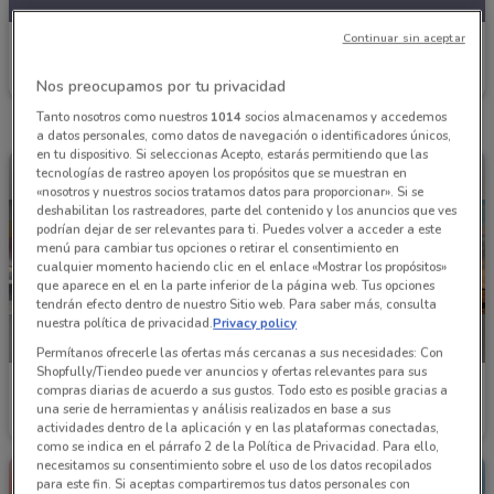
Continuar sin aceptar
Nissan
Caduca el 05/08
1.4 km
Nos preocupamos por tu privacidad
Tanto nosotros como nuestros
1014
socios almacenamos y accedemos
a datos personales, como datos de navegación o identificadores únicos,
en tu dispositivo. Si seleccionas Acepto, estarás permitiendo que las
tecnologías de rastreo apoyen los propósitos que se muestran en
«nosotros y nuestros socios tratamos datos para proporcionar». Si se
deshabilitan los rastreadores, parte del contenido y los anuncios que ves
podrían dejar de ser relevantes para ti. Puedes volver a acceder a este
menú para cambiar tus opciones o retirar el consentimiento en
cualquier momento haciendo clic en el enlace «Mostrar los propósitos»
que aparece en el en la parte inferior de la página web. Tus opciones
tendrán efecto dentro de nuestro Sitio web. Para saber más, consulta
nuestra política de privacidad.
Privacy policy
NUEVO
NUEVO
Permítanos ofrecerle las ofertas más cercanas a sus necesidades: Con
Shopfully/Tiendeo puede ver anuncios y ofertas relevantes para sus
Nissan
Nissan
compras diarias de acuerdo a sus gustos. Todo esto es posible gracias a
una serie de herramientas y análisis realizados en base a sus
Caduca el 05/08
1.4 km
Caduca el 05/08
1.4 km
actividades dentro de la aplicación y en las plataformas conectadas,
como se indica en el párrafo 2 de la Política de Privacidad. Para ello,
necesitamos su consentimiento sobre el uso de los datos recopilados
para este fin. Si aceptas compartiremos tus datos personales con