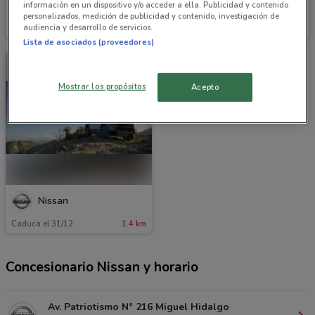
información en un dispositivo y/o acceder a ella. Publicidad y contenido
Nissan
Nissan
personalizados, medición de publicidad y contenido, investigación de
audiencia y desarrollo de servicios.
Caduca el 03/09
1.4 km
Caduca el 31/12
1.4 km
Lista de asociados (proveedores)
Mostrar los propósitos
Acepto
Nissan
Caduca el 31/12
1.4 km
Concesionario Nissan y horario
Av. Patriotismo N° 216 Miguel Hidalgo