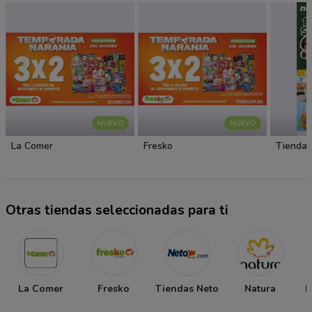
NUEVO
NUEVO
La Comer
Fresko
Tiendas
Otras tiendas seleccionadas para ti
La Comer
Fresko
Tiendas Neto
Natura
P