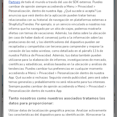
Partners
de todo el mundo a través del uso de SDK externos. Puedes
cambiar de opinión siempre accediendo a Menu > Privacidad >
Personalización, dentro de nuestra App. ¿Qué sucede si acepta? Los
anuncios que verá dentro de la aplicación pueden tratar temas
relacionados con su historial de navegación en plataformas externas a
Shopfully/Tiendeo. Por ejemplo, si un servicio vinculado a nosotros nos
informa que ha navegado por un sitio de viajes, podemos mostrarle
ofertas con temas de vacaciones. Además, los datos sobre la ubicación
NUEVO
NUEVO
(en caso de haber dado el consenso) junto a la información sobre las
prestaciones de red, y los identificadores del dispositivo pueden ser
recopilados y compartidos con terceros para comprender y mejorar la
Nissan
Nissan
conexión de las redes wireless, como detallado en el párrafo 13.b de
nuestra Política de Provacidad. Además, tus datos también pueden
Caduca el 05/08
1.4 km
Caduca el 05/08
1.4 km
utilizarse para la elaboración de informes, investigaciones de mercado,
científicas y estadísticas, análisis basados en la ubicación y análisis de
tendencias. Puedes cambiar tus preferencias en cualquier momento
accediendo a Menú > Privacidad > Personalización dentro de nuestra
App. Qué sucede si rechazas: Seguirás viendo publicidad, pero será sobre
temas generales y probablemente no será relevante para tus intereses.
Siempre puedes cambiar de opinión accediendo a Menú > Privacidad >
Personalización dentro de nuestra App.
Tanto nosotros como nuestros asociados tratamos los
datos para proporcionar:
Utilizar datos de localización geográfica precisa. Analizar activamente
las características del dispositivo para su identificación. Almacenar la