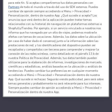
para este fin. Si aceptas compartiremos tus datos personales con
Partners
de todo el mundo a través del uso de SDK externos. Puedes
cambiar de opinión siempre accediendo a Menu > Privacidad >
Personalización, dentro de nuestra App. ¿Qué sucede si acepta? Los
anuncios que verá dentro de la aplicación pueden tratar temas
relacionados con su historial de navegación en plataformas externas a
Shopfully/Tiendeo. Por ejemplo, si un servicio vinculado a nosotros nos
informa que ha navegado por un sitio de viajes, podemos mostrarle
ofertas con temas de vacaciones. Además, los datos sobre la ubicación
(en caso de haber dado el consenso) junto a la información sobre las
prestaciones de red, y los identificadores del dispositivo pueden ser
recopilados y compartidos con terceros para comprender y mejorar la
conexión de las redes wireless, como detallado en el párrafo 13.b de
nuestra Política de Provacidad. Además, tus datos también pueden
utilizarse para la elaboración de informes, investigaciones de mercado,
científicas y estadísticas, análisis basados en la ubicación y análisis de
tendencias. Puedes cambiar tus preferencias en cualquier momento
accediendo a Menú > Privacidad > Personalización dentro de nuestra
App. Qué sucede si rechazas: Seguirás viendo publicidad, pero será sobre
temas generales y probablemente no será relevante para tus intereses.
Siempre puedes cambiar de opinión accediendo a Menú > Privacidad >
Personalización dentro de nuestra App.
Tanto nosotros como nuestros asociados tratamos los
datos para proporcionar:
Utilizar datos de localización geográfica precisa. Analizar activamente