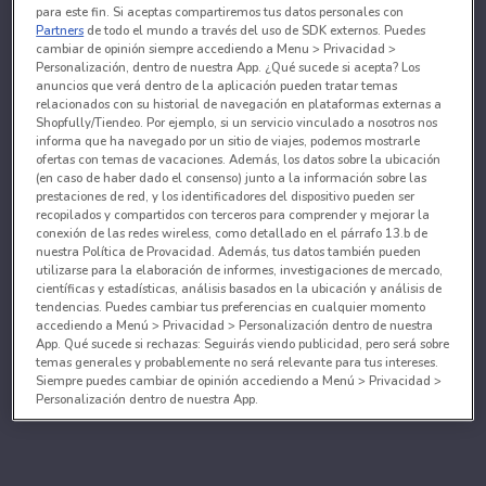
para este fin. Si aceptas compartiremos tus datos personales con
Partners
de todo el mundo a través del uso de SDK externos. Puedes
cambiar de opinión siempre accediendo a Menu > Privacidad >
Personalización, dentro de nuestra App. ¿Qué sucede si acepta? Los
anuncios que verá dentro de la aplicación pueden tratar temas
relacionados con su historial de navegación en plataformas externas a
Shopfully/Tiendeo. Por ejemplo, si un servicio vinculado a nosotros nos
informa que ha navegado por un sitio de viajes, podemos mostrarle
ofertas con temas de vacaciones. Además, los datos sobre la ubicación
(en caso de haber dado el consenso) junto a la información sobre las
prestaciones de red, y los identificadores del dispositivo pueden ser
recopilados y compartidos con terceros para comprender y mejorar la
conexión de las redes wireless, como detallado en el párrafo 13.b de
nuestra Política de Provacidad. Además, tus datos también pueden
utilizarse para la elaboración de informes, investigaciones de mercado,
científicas y estadísticas, análisis basados en la ubicación y análisis de
tendencias. Puedes cambiar tus preferencias en cualquier momento
accediendo a Menú > Privacidad > Personalización dentro de nuestra
App. Qué sucede si rechazas: Seguirás viendo publicidad, pero será sobre
temas generales y probablemente no será relevante para tus intereses.
Siempre puedes cambiar de opinión accediendo a Menú > Privacidad >
Personalización dentro de nuestra App.
Tanto nosotros como nuestros asociados tratamos los
datos para proporcionar:
Utilizar datos de localización geográfica precisa. Analizar activamente