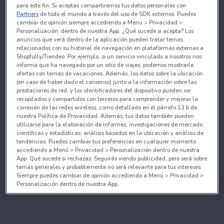
para este fin. Si aceptas compartiremos tus datos personales con
Partners
de todo el mundo a través del uso de SDK externos. Puedes
cambiar de opinión siempre accediendo a Menu > Privacidad >
Personalización, dentro de nuestra App. ¿Qué sucede si acepta? Los
anuncios que verá dentro de la aplicación pueden tratar temas
relacionados con su historial de navegación en plataformas externas a
Shopfully/Tiendeo. Por ejemplo, si un servicio vinculado a nosotros nos
informa que ha navegado por un sitio de viajes, podemos mostrarle
ofertas con temas de vacaciones. Además, los datos sobre la ubicación
(en caso de haber dado el consenso) junto a la información sobre las
prestaciones de red, y los identificadores del dispositivo pueden ser
recopilados y compartidos con terceros para comprender y mejorar la
conexión de las redes wireless, como detallado en el párrafo 13.b de
nuestra Política de Provacidad. Además, tus datos también pueden
utilizarse para la elaboración de informes, investigaciones de mercado,
científicas y estadísticas, análisis basados en la ubicación y análisis de
tendencias. Puedes cambiar tus preferencias en cualquier momento
accediendo a Menú > Privacidad > Personalización dentro de nuestra
App. Qué sucede si rechazas: Seguirás viendo publicidad, pero será sobre
temas generales y probablemente no será relevante para tus intereses.
Siempre puedes cambiar de opinión accediendo a Menú > Privacidad >
Personalización dentro de nuestra App.
Tanto nosotros como nuestros asociados tratamos los
datos para proporcionar:
Utilizar datos de localización geográfica precisa. Analizar activamente