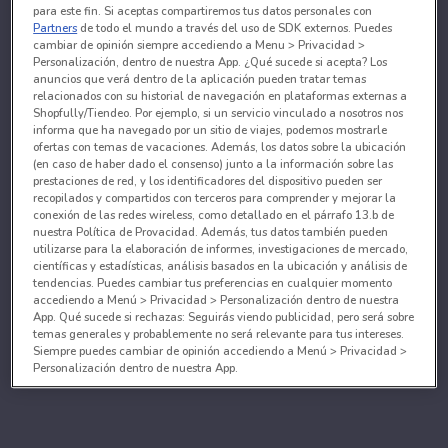
para este fin. Si aceptas compartiremos tus datos personales con
Partners
de todo el mundo a través del uso de SDK externos. Puedes
cambiar de opinión siempre accediendo a Menu > Privacidad >
Personalización, dentro de nuestra App. ¿Qué sucede si acepta? Los
anuncios que verá dentro de la aplicación pueden tratar temas
relacionados con su historial de navegación en plataformas externas a
Shopfully/Tiendeo. Por ejemplo, si un servicio vinculado a nosotros nos
informa que ha navegado por un sitio de viajes, podemos mostrarle
ofertas con temas de vacaciones. Además, los datos sobre la ubicación
(en caso de haber dado el consenso) junto a la información sobre las
prestaciones de red, y los identificadores del dispositivo pueden ser
recopilados y compartidos con terceros para comprender y mejorar la
conexión de las redes wireless, como detallado en el párrafo 13.b de
nuestra Política de Provacidad. Además, tus datos también pueden
utilizarse para la elaboración de informes, investigaciones de mercado,
científicas y estadísticas, análisis basados en la ubicación y análisis de
tendencias. Puedes cambiar tus preferencias en cualquier momento
accediendo a Menú > Privacidad > Personalización dentro de nuestra
App. Qué sucede si rechazas: Seguirás viendo publicidad, pero será sobre
temas generales y probablemente no será relevante para tus intereses.
Siempre puedes cambiar de opinión accediendo a Menú > Privacidad >
Personalización dentro de nuestra App.
Tanto nosotros como nuestros asociados tratamos los
datos para proporcionar:
Utilizar datos de localización geográfica precisa. Analizar activamente