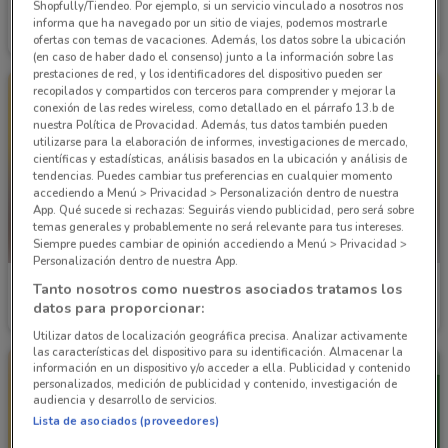
Shopfully/Tiendeo. Por ejemplo, si un servicio vinculado a nosotros nos
Bodega Aurrera
Bodega Aurrera
informa que ha navegado por un sitio de viajes, podemos mostrarle
ofertas con temas de vacaciones. Además, los datos sobre la ubicación
Caduca el 27/08
7.2 km
Caduca el 27/08
7.2 km
(en caso de haber dado el consenso) junto a la información sobre las
prestaciones de red, y los identificadores del dispositivo pueden ser
recopilados y compartidos con terceros para comprender y mejorar la
conexión de las redes wireless, como detallado en el párrafo 13.b de
nuestra Política de Provacidad. Además, tus datos también pueden
utilizarse para la elaboración de informes, investigaciones de mercado,
científicas y estadísticas, análisis basados en la ubicación y análisis de
tendencias. Puedes cambiar tus preferencias en cualquier momento
accediendo a Menú > Privacidad > Personalización dentro de nuestra
App. Qué sucede si rechazas: Seguirás viendo publicidad, pero será sobre
temas generales y probablemente no será relevante para tus intereses.
Siempre puedes cambiar de opinión accediendo a Menú > Privacidad >
Personalización dentro de nuestra App.
Bodega Aurrera
Bodega Aurrera
Tanto nosotros como nuestros asociados tratamos los
datos para proporcionar:
Caduca el 27/08
7.2 km
Caduca el 27/08
7.2 km
Utilizar datos de localización geográfica precisa. Analizar activamente
las características del dispositivo para su identificación. Almacenar la
información en un dispositivo y/o acceder a ella. Publicidad y contenido
personalizados, medición de publicidad y contenido, investigación de
audiencia y desarrollo de servicios.
Lista de asociados (proveedores)