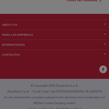
Todas las ciudades
ABOUT US
¿Que es ShopFully?
PARA LAS EMPRESAS
¿Quiénes Somos?
¿Qué Hacemos?
INTERNATIONAL
News & Media
Contacto comercial
Italy
CONTACTOS
Trabaja con nosotros
Brazil
Notificaciones sobre los puntos de venta
France
Notificaciones sobre los folletos
Australia
¿Encontraste un problema en la web o en la aplicación?
New Zealand
© Copyright 2026 Shopfully S.p.A.
Shopfully S.p.A. - Fiscal Code / Vat IT03156531208 REA: MI-2029270
A sole shareholder company subject to the direction and coordination of
MEDIA Central Holding GmbH
Via Giosuè Borsi 9 - 20143 Milan (Italy)