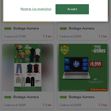
Mostrar los propósitos
Acepto
Bodega Aurrera
Bodega Aurrera
Caduca el 27/08
7.2 km
Caduca el 16/09
7.2 km
Bodega Aurrera
Bodega Aurrera
Caduca el 16/09
7.2 km
Caduca el 16/09
7.2 km