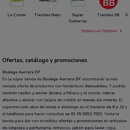
La Comer
Tiendas Neto
Super
Tiendas 3B
So
Gutierrez
TODAS LAS TIENDAS
Ofertas, catálogo y promociones
Bodega Aurrera DF
En la súper tienda de
Bodega Aurrera DF
encontrarás la más
variada oferta de productos con fantásticos
descuentos
. Y podrás
también
recibir y enviar dinero
a México y el mundo,
retirar
efectivo
y abonar con tarjeta de crédito en
meses sin interés
. El
supermercado abre
de lunes a domingo
en el
horario de 8 a 22
y
el
teléfono
para hacer consultas
es 01 55 5552 7033
. Visita la
tienda para dar con increíbles
ofertas
y
promociones
en
artículos
de limpieza y perfumería
, refrescos,
jabón para lavar
, ropa,