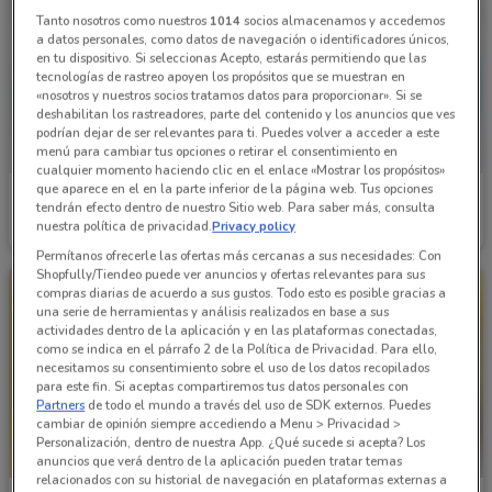
Tanto nosotros como nuestros
1014
socios almacenamos y accedemos
a datos personales, como datos de navegación o identificadores únicos,
en tu dispositivo. Si seleccionas Acepto, estarás permitiendo que las
tecnologías de rastreo apoyen los propósitos que se muestran en
«nosotros y nuestros socios tratamos datos para proporcionar». Si se
deshabilitan los rastreadores, parte del contenido y los anuncios que ves
podrían dejar de ser relevantes para ti. Puedes volver a acceder a este
menú para cambiar tus opciones o retirar el consentimiento en
cualquier momento haciendo clic en el enlace «Mostrar los propósitos»
que aparece en el en la parte inferior de la página web. Tus opciones
Bodega Aurrera
Bodega Aurrera
tendrán efecto dentro de nuestro Sitio web. Para saber más, consulta
nuestra política de privacidad.
Privacy policy
Caduca el 16/08
7.2 km
Caduca el 16/08
7.2 km
Permítanos ofrecerle las ofertas más cercanas a sus necesidades: Con
Shopfully/Tiendeo puede ver anuncios y ofertas relevantes para sus
compras diarias de acuerdo a sus gustos. Todo esto es posible gracias a
una serie de herramientas y análisis realizados en base a sus
actividades dentro de la aplicación y en las plataformas conectadas,
como se indica en el párrafo 2 de la Política de Privacidad. Para ello,
necesitamos su consentimiento sobre el uso de los datos recopilados
para este fin. Si aceptas compartiremos tus datos personales con
Partners
de todo el mundo a través del uso de SDK externos. Puedes
cambiar de opinión siempre accediendo a Menu > Privacidad >
Personalización, dentro de nuestra App. ¿Qué sucede si acepta? Los
anuncios que verá dentro de la aplicación pueden tratar temas
relacionados con su historial de navegación en plataformas externas a