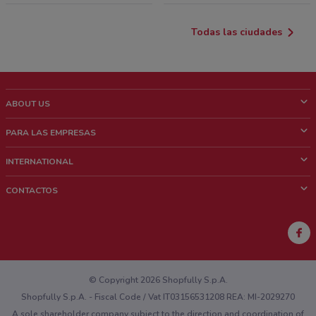
Todas las ciudades
ABOUT US
¿Que es ShopFully?
PARA LAS EMPRESAS
¿Quiénes Somos?
¿Qué Hacemos?
INTERNATIONAL
News & Media
Contacto comercial
Italy
CONTACTOS
Trabaja con nosotros
Brazil
Notificaciones sobre los puntos de venta
France
Notificaciones sobre los folletos
Australia
¿Encontraste un problema en la web o en la aplicación?
New Zealand
© Copyright 2026 Shopfully S.p.A.
Shopfully S.p.A. - Fiscal Code / Vat IT03156531208 REA: MI-2029270
A sole shareholder company subject to the direction and coordination of