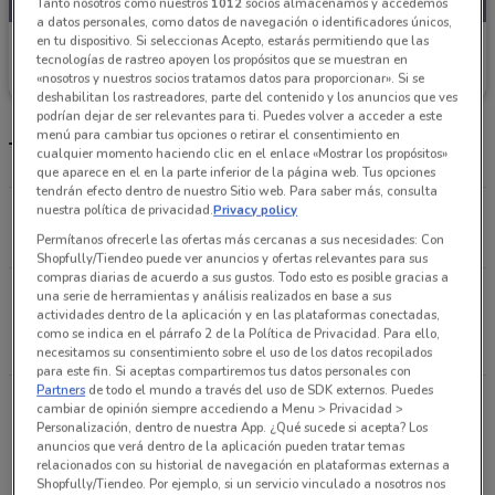
Tanto nosotros como nuestros
1012
socios almacenamos y accedemos
a datos personales, como datos de navegación o identificadores únicos,
en tu dispositivo. Si seleccionas Acepto, estarás permitiendo que las
Coppel
tecnologías de rastreo apoyen los propósitos que se muestran en
«nosotros y nuestros socios tratamos datos para proporcionar». Si se
Caduca el 31/08
9.1 km
deshabilitan los rastreadores, parte del contenido y los anuncios que ves
podrían dejar de ser relevantes para ti. Puedes volver a acceder a este
menú para cambiar tus opciones o retirar el consentimiento en
Tiendas Coppel y horario
cualquier momento haciendo clic en el enlace «Mostrar los propósitos»
que aparece en el en la parte inferior de la página web. Tus opciones
tendrán efecto dentro de nuestro Sitio web. Para saber más, consulta
nuestra política de privacidad.
Privacy policy
Calle 16 de Septiembre #56 Xochimilco
9 km
CERRADO
Permítanos ofrecerle las ofertas más cercanas a sus necesidades: Con
Shopfully/Tiendeo puede ver anuncios y ofertas relevantes para sus
compras diarias de acuerdo a sus gustos. Todo esto es posible gracias a
16 de Septiembre #26 Col. Sta. Crucita. Entre Fco. I
una serie de herramientas y análisis realizados en base a sus
actividades dentro de la aplicación y en las plataformas conectadas,
Madero y Nuevo Leon Xochimilco
como se indica en el párrafo 2 de la Política de Privacidad. Para ello,
9.1 km
CERRADO
necesitamos su consentimiento sobre el uso de los datos recopilados
para este fin. Si aceptas compartiremos tus datos personales con
Partners
de todo el mundo a través del uso de SDK externos. Puedes
Av. José María Morelos #59 - A, Entre
cambiar de opinión siempre accediendo a Menu > Privacidad >
Nezahualcoyotl y Canal de Circunvalacion, Col. El
Personalización, dentro de nuestra App. ¿Qué sucede si acepta? Los
anuncios que verá dentro de la aplicación pueden tratar temas
Rosario, Barrio de San Pedro Ciudad De México
relacionados con su historial de navegación en plataformas externas a
9.2 km
CERRADO
Shopfully/Tiendeo. Por ejemplo, si un servicio vinculado a nosotros nos