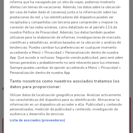
informa que ha navegado por un sitio de viajes, podemos mostrarle
ofertas con temas de vacaciones. Además, los datos sobre la ubicación
Avenida Miguel Hidalgo #14 Col. Barrio la
(en caso de haber dado el consenso) junto a la información sobre las
prestaciones de red, y los identificadores del dispositivo pueden ser
Asuncion. Entre Pinos y Josefa Ortiz de Dominguez
recopilados y compartidos con terceros para comprender y mejorar la
Xochimilco
conexión de las redes wireless, como detallado en el párrafo 13.b de
9.5 km
CERRADO
nuestra Política de Provacidad. Además, tus datos también pueden
utilizarse para la elaboración de informes, investigaciones de mercado,
científicas y estadísticas, análisis basados en la ubicación y análisis de
Av. Aquiles Serdan 360 Xochimilco
tendencias. Puedes cambiar tus preferencias en cualquier momento
accediendo a Menú > Privacidad > Personalización dentro de nuestra
9.6 km
CERRADO
App. Qué sucede si rechazas: Seguirás viendo publicidad, pero será sobre
temas generales y probablemente no será relevante para tus intereses.
Siempre puedes cambiar de opinión accediendo a Menú > Privacidad >
Todas las tiendas Coppel
Personalización dentro de nuestra App.
Tanto nosotros como nuestros asociados tratamos los
datos para proporcionar:
Otros catálogos cercanos
Utilizar datos de localización geográfica precisa. Analizar activamente
las características del dispositivo para su identificación. Almacenar la
información en un dispositivo y/o acceder a ella. Publicidad y contenido
personalizados, medición de publicidad y contenido, investigación de
audiencia y desarrollo de servicios.
Lista de asociados (proveedores)