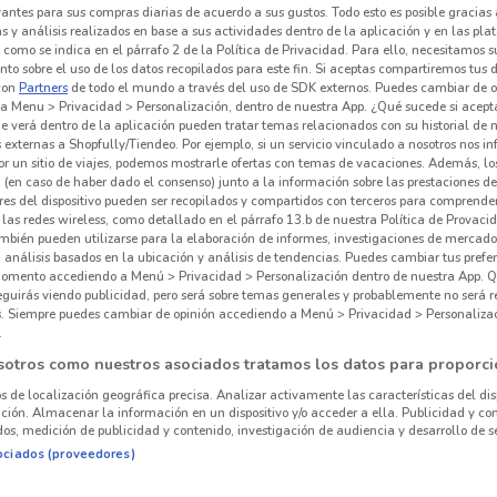
vantes para sus compras diarias de acuerdo a sus gustos. Todo esto es posible gracias 
LO
 y análisis realizados en base a sus actividades dentro de la aplicación y en las pl
como se indica en el párrafo 2 de la Política de Privacidad. Para ello, necesitamos s
to sobre el uso de los datos recopilados para este fin. Si aceptas compartiremos tus 
Ropa
con
Partners
de todo el mundo a través del uso de SDK externos. Puedes cambiar de o
a Menu > Privacidad > Personalización, dentro de nuestra App. ¿Qué sucede si acept
e verá dentro de la aplicación pueden tratar temas relacionados con su historial de
externas a Shopfully/Tiendeo. Por ejemplo, si un servicio vinculado a nosotros nos i
r un sitio de viajes, podemos mostrarle ofertas con temas de vacaciones. Además, lo
 (en caso de haber dado el consenso) junto a la información sobre las prestaciones de 
res del dispositivo pueden ser recopilados y compartidos con terceros para comprende
 las redes wireless, como detallado en el párrafo 13.b de nuestra Política de Provac
mbién pueden utilizarse para la elaboración de informes, investigaciones de mercado,
, análisis basados en la ubicación y análisis de tendencias. Puedes cambiar tus prefe
omento accediendo a Menú > Privacidad > Personalización dentro de nuestra App. Q
eguirás viendo publicidad, pero será sobre temas generales y probablemente no será r
es. Siempre puedes cambiar de opinión accediendo a Menú > Privacidad > Personaliza
.
sotros como nuestros asociados tratamos los datos para proporci
os de localización geográfica precisa. Analizar activamente las características del dis
ación. Almacenar la información en un dispositivo y/o acceder a ella. Publicidad y co
os, medición de publicidad y contenido, investigación de audiencia y desarrollo de se
ociados (proveedores)