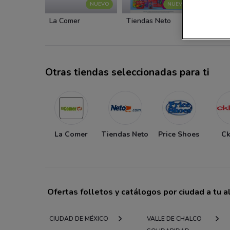
NUEVO
NUEVO
La Comer
Tiendas Neto
Price S
Otras tiendas seleccionadas para ti
La Comer
Tiendas Neto
Price Shoes
Ck
Ofertas folletos y catálogos por ciudad a tu 
CIUDAD DE MÉXICO
VALLE DE CHALCO