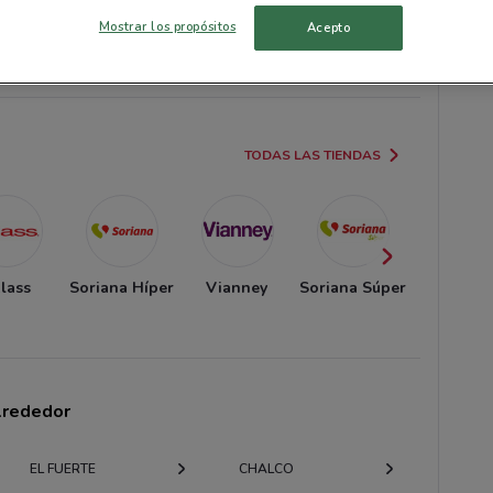
Mostrar los propósitos
Acepto
hoes
Cklass
Cklass
Cklass
TODAS LAS TIENDAS
lass
Soriana Híper
Vianney
Soriana Súper
Super
Gutierr
alrededor
EL FUERTE
CHALCO