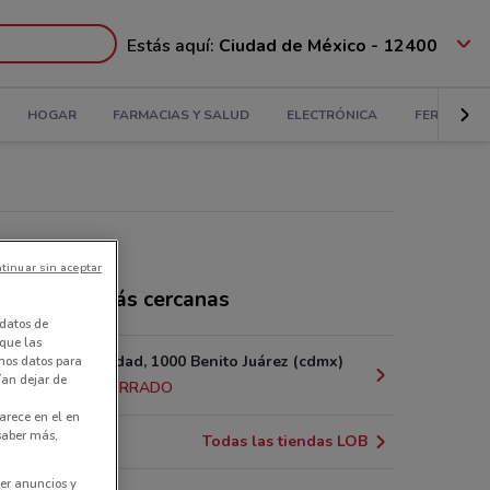
Estás aquí:
Ciudad de México - 12400
HOGAR
FARMACIAS Y SALUD
ELECTRÓNICA
FERRETERÍ
tinuar sin aceptar
ndas LOB más cercanas
datos de
 que las
Av. Universidad, 1000 Benito Juárez (cdmx)
amos datos para
ían dejar de
22.5 km
CERRADO
arece en el en
 saber más,
Todas las tiendas LOB
er anuncios y