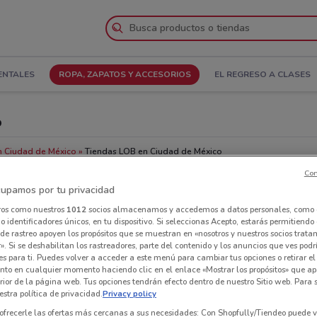
ENTALES
ROPA, ZAPATOS Y ACCESORIOS
EL REGRESO A CLASES
o
n Ciudad de México
Tiendas LOB en Ciudad de México
Con
upamos por tu privacidad
Tie
ros como nuestros
1012
socios almacenamos y accedemos a datos personales, como 
 identificadores únicos, en tu dispositivo. Si seleccionas Acepto, estarás permitiendo
de rastreo apoyen los propósitos que se muestran en «nosotros y nuestros socios trat
». Si se deshabilitan los rastreadores, parte del contenido y los anuncios que ves podr
es para ti. Puedes volver a acceder a este menú para cambiar tus opciones o retirar el
nto en cualquier momento haciendo clic en el enlace «Mostrar los propósitos» que ap
erior de la página web. Tus opciones tendrán efecto dentro de nuestro Sitio web. Para
stra política de privacidad.
Privacy policy
ofrecerle las ofertas más cercanas a sus necesidades: Con Shopfully/Tiendeo puede v