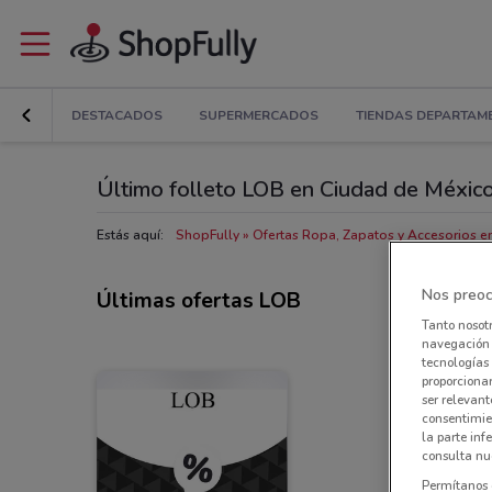
DESTACADOS
SUPERMERCADOS
TIENDAS DEPARTAM
Último folleto LOB en Ciudad de Méxic
Estás aquí:
ShopFully
Ofertas Ropa, Zapatos y Accesorios e
Nos preoc
Últimas ofertas LOB
Tanto nosot
navegación o
tecnologías 
proporcionar
ser relevant
consentimie
la parte inf
consulta nue
Permítanos 