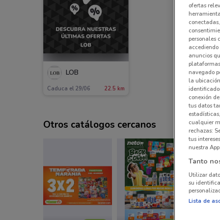
ofertas rele
herramientas
conectadas, 
consentimien
personales 
accediendo 
anuncios qu
plataformas 
LOB
navegado po
la ubicación
Caduca el 29/06
22.5 km
identificado
conexión de
tus datos ta
estadísticas
Otros catálogos cercanos
cualquier m
rechazas: S
tus interes
nuestra App
Tanto no
Utilizar dat
su identific
personalizad
Lista de as