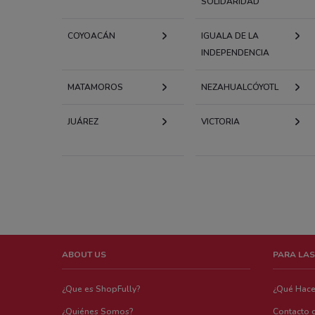
SOLIDARIDAD
COYOACÁN
IGUALA DE LA
INDEPENDENCIA
MATAMOROS
NEZAHUALCÓYOTL
JUÁREZ
VICTORIA
ABOUT US
PARA LAS
¿Que es ShopFully?
¿Qué Hac
¿Quiénes Somos?
Contacto 