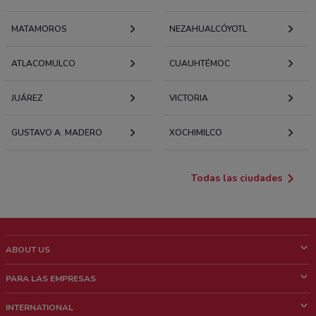
MATAMOROS
NEZAHUALCÓYOTL
ATLACOMULCO
CUAUHTÉMOC
JUÁREZ
VICTORIA
GUSTAVO A. MADERO
XOCHIMILCO
Todas las ciudades
ABOUT US
¿Que es ShopFully?
PARA LAS EMPRESAS
¿Quiénes Somos?
¿Qué Hacemos?
INTERNATIONAL