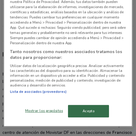
nuestra Política de Provacidad. Además, tus datos también pueden
utilizarse para la elaboración de informes, investigaciones de mercado,
PERIFERICO SUR 5550 Coyoacan
científicas y estadísticas, análisis basados en la ubicación y análisis de
tendencias. Puedes cambiar tus preferencias en cualquier momento
16.6 km
CERRADO
accediendo a Menú > Privacidad > Personalización dentro de nuestra
App. Qué sucede si rechazas: Seguirás viendo publicidad, pero será sobre
temas generales y probablemente no será relevante para tus intereses.
Todas las tiendas Movistar
Siempre puedes cambiar de opinión accediendo a Menú > Privacidad >
Personalización dentro de nuestra App.
Tanto nosotros como nuestros asociados tratamos los
Promociones, catálogo y tienda
datos para proporcionar:
Utilizar datos de localización geográfica precisa. Analizar activamente
las características del dispositivo para su identificación. Almacenar la
Movistar DF
información en un dispositivo y/o acceder a ella. Publicidad y contenido
personalizados, medición de publicidad y contenido, investigación de
Los distribuidores autorizados Movistar DF son tu punto de acceso
audiencia y desarrollo de servicios.
a las novedades en teléfonos celulares, planes de telefonía y
Lista de asociados (proveedores)
descuentos en los precios del equipo que buscas. Conoce las
promociones vigentes, junto con los beneficios de Movistar On, las
recargas instantáneas, los servicios exclusivos para negocios y
Mostrar los propósitos
Acepto
empresas, y las rebajas del programa Cámbiate a Movistar. Recibe
asesoramiento personalizado en las oficinas, distribuidores y el
centro de atención de Movistar DF en las direcciones de
Francisco