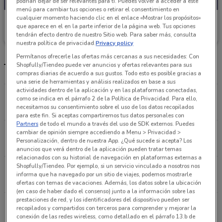
podrían dejar de ser relevantes para ti. Puedes volver a acceder a este
menú para cambiar tus opciones o retirar el consentimiento en
cualquier momento haciendo clic en el enlace «Mostrar los propósitos»
Movistar
que aparece en el en la parte inferior de la página web. Tus opciones
tendrán efecto dentro de nuestro Sitio web. Para saber más, consulta
Caduca el 20/09
14.2 km
nuestra política de privacidad.
Privacy policy
Permítanos ofrecerle las ofertas más cercanas a sus necesidades: Con
Shopfully/Tiendeo puede ver anuncios y ofertas relevantes para sus
Tienda y teléfonos Movistar
compras diarias de acuerdo a sus gustos. Todo esto es posible gracias a
una serie de herramientas y análisis realizados en base a sus
actividades dentro de la aplicación y en las plataformas conectadas,
CALZADA DEL HUESO 519 Ciudad De México
como se indica en el párrafo 2 de la Política de Privacidad. Para ello,
necesitamos su consentimiento sobre el uso de los datos recopilados
14.2 km
para este fin. Si aceptas compartiremos tus datos personales con
Partners
de todo el mundo a través del uso de SDK externos. Puedes
PERIFERICO 3278 Iztapalapa
cambiar de opinión siempre accediendo a Menu > Privacidad >
Personalización, dentro de nuestra App. ¿Qué sucede si acepta? Los
14.3 km
CERRADO
anuncios que verá dentro de la aplicación pueden tratar temas
relacionados con su historial de navegación en plataformas externas a
Shopfully/Tiendeo. Por ejemplo, si un servicio vinculado a nosotros nos
AV. ACOXPA 430 Tlalpan
informa que ha navegado por un sitio de viajes, podemos mostrarle
14.4 km
CERRADO
ofertas con temas de vacaciones. Además, los datos sobre la ubicación
(en caso de haber dado el consenso) junto a la información sobre las
prestaciones de red, y los identificadores del dispositivo pueden ser
Av. Tlahuac 4409 Iztapalapa
recopilados y compartidos con terceros para comprender y mejorar la
15.3 km
CERRADO
conexión de las redes wireless, como detallado en el párrafo 13.b de