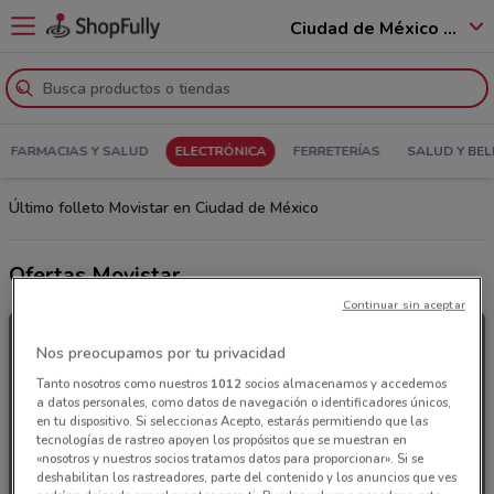
Ciudad de México - 12400
FARMACIAS Y SALUD
ELECTRÓNICA
FERRETERÍAS
SALUD Y BEL
Último folleto Movistar en Ciudad de México
Ofertas Movistar
Continuar sin aceptar
Nos preocupamos por tu privacidad
Tanto nosotros como nuestros
1012
socios almacenamos y accedemos
a datos personales, como datos de navegación o identificadores únicos,
en tu dispositivo. Si seleccionas Acepto, estarás permitiendo que las
tecnologías de rastreo apoyen los propósitos que se muestran en
«nosotros y nuestros socios tratamos datos para proporcionar». Si se
deshabilitan los rastreadores, parte del contenido y los anuncios que ves