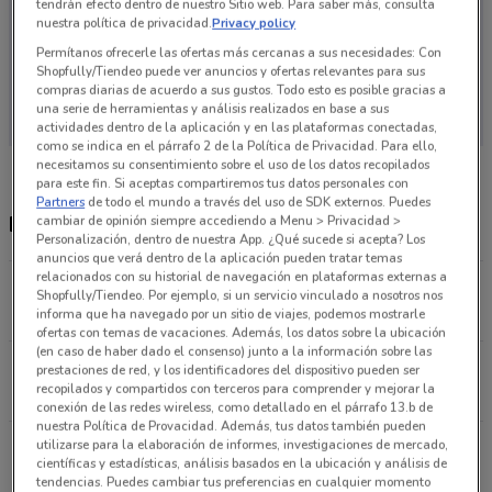
tendrán efecto dentro de nuestro Sitio web. Para saber más, consulta
nuestra política de privacidad.
Privacy policy
Permítanos ofrecerle las ofertas más cercanas a sus necesidades: Con
Shopfully/Tiendeo puede ver anuncios y ofertas relevantes para sus
En este momento no hay ofertas vigentes
compras diarias de acuerdo a sus gustos. Todo esto es posible gracias a
una serie de herramientas y análisis realizados en base a sus
actividades dentro de la aplicación y en las plataformas conectadas,
como se indica en el párrafo 2 de la Política de Privacidad. Para ello,
necesitamos su consentimiento sobre el uso de los datos recopilados
para este fin. Si aceptas compartiremos tus datos personales con
Partners
de todo el mundo a través del uso de SDK externos. Puedes
Distribuidores Baic más cercanas
cambiar de opinión siempre accediendo a Menu > Privacidad >
Personalización, dentro de nuestra App. ¿Qué sucede si acepta? Los
anuncios que verá dentro de la aplicación pueden tratar temas
relacionados con su historial de navegación en plataformas externas a
Av. Tláhuac 4766 Tláhuac
Shopfully/Tiendeo. Por ejemplo, si un servicio vinculado a nosotros nos
15 km
informa que ha navegado por un sitio de viajes, podemos mostrarle
ofertas con temas de vacaciones. Además, los datos sobre la ubicación
(en caso de haber dado el consenso) junto a la información sobre las
Periférico Sur 3555 Tláhuac
prestaciones de red, y los identificadores del dispositivo pueden ser
recopilados y compartidos con terceros para comprender y mejorar la
21.6 km
conexión de las redes wireless, como detallado en el párrafo 13.b de
nuestra Política de Provacidad. Además, tus datos también pueden
utilizarse para la elaboración de informes, investigaciones de mercado,
Calle Gabriel Mancera, 1737 Ciudad De México
científicas y estadísticas, análisis basados en la ubicación y análisis de
22.5 km
tendencias. Puedes cambiar tus preferencias en cualquier momento