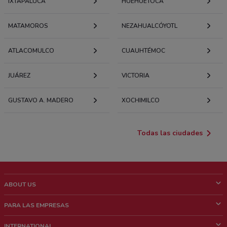
IXTAPALUCA
HUEHUETOCA
MATAMOROS
NEZAHUALCÓYOTL
ATLACOMULCO
CUAUHTÉMOC
JUÁREZ
VICTORIA
GUSTAVO A. MADERO
XOCHIMILCO
Todas las ciudades
ABOUT US
¿Que es ShopFully?
PARA LAS EMPRESAS
¿Quiénes Somos?
¿Qué Hacemos?
INTERNATIONAL