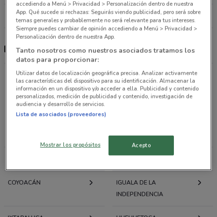
accediendo a Menú > Privacidad > Personalización dentro de nuestra
App. Qué sucede si rechazas: Seguirás viendo publicidad, pero será sobre
Todas las tiendas Baic
temas generales y probablemente no será relevante para tus intereses.
Siempre puedes cambiar de opinión accediendo a Menú > Privacidad >
Personalización dentro de nuestra App.
Baic
Tanto nosotros como nuestros asociados tratamos los
datos para proporcionar:
Utilizar datos de localización geográfica precisa. Analizar activamente
las características del dispositivo para su identificación. Almacenar la
Ofertas folletos y catálogos por ciudad a tu
información en un dispositivo y/o acceder a ella. Publicidad y contenido
personalizados, medición de publicidad y contenido, investigación de
alrededor
audiencia y desarrollo de servicios.
Lista de asociados (proveedores)
CIUDAD DE MÉXICO
VALLE DE CHALCO
SOLIDARIDAD
Mostrar los propósitos
Acepto
EL FUERTE
CHALCO
COYOACÁN
IGUALA DE LA
INDEPENDENCIA