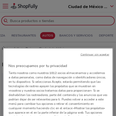
Ciudad de México - 12400
EZA
RESTAURANTES
AUTOS
BANCOS Y SERVICIOS
DEPORTE
Último folleto Baic en Ciudad de México
Continuar sin aceptar
Promociones, fichas y precios
Nos preocupamos por tu privacidad
Tanto nosotros como nuestros
1012
socios almacenamos y accedemos
a datos personales, como datos de navegación o identificadores únicos,
en tu dispositivo. Si seleccionas Acepto, estarás permitiendo que las
tecnologías de rastreo apoyen los propósitos que se muestran en
«nosotros y nuestros socios tratamos datos para proporcionar». Si se
deshabilitan los rastreadores, parte del contenido y los anuncios que ves
podrían dejar de ser relevantes para ti. Puedes volver a acceder a este
menú para cambiar tus opciones o retirar el consentimiento en
cualquier momento haciendo clic en el enlace «Mostrar los propósitos»
que aparece en el en la parte inferior de la página web. Tus opciones