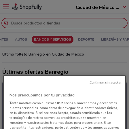
Ciudad de México - 12400
NTES
AUTOS
BANCOS Y SERVICIOS
DEPORTE
LIBRERÍAS Y PA
Último folleto Banregio en Ciudad de México
Últimas ofertas Banregio
Continuar sin aceptar
Nos preocupamos por tu privacidad
Tanto nosotros como nuestros
1012
socios almacenamos y accedemos
a datos personales, como datos de navegación o identificadores únicos,
en tu dispositivo. Si seleccionas Acepto, estarás permitiendo que las
tecnologías de rastreo apoyen los propósitos que se muestran en
«nosotros y nuestros socios tratamos datos para proporcionar». Si se
deshabilitan los rastreadores, parte del contenido y los anuncios que ves