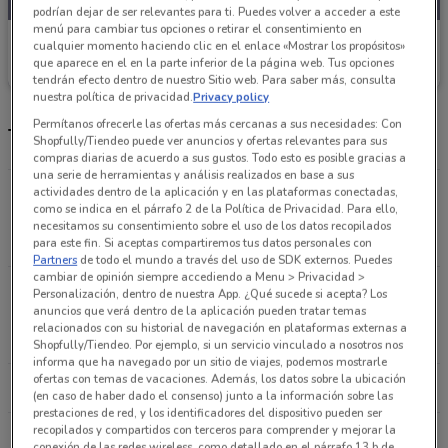
podrían dejar de ser relevantes para ti. Puedes volver a acceder a este
menú para cambiar tus opciones o retirar el consentimiento en
Banregio
cualquier momento haciendo clic en el enlace «Mostrar los propósitos»
que aparece en el en la parte inferior de la página web. Tus opciones
Caduca el 31/12
21.6 km
tendrán efecto dentro de nuestro Sitio web. Para saber más, consulta
nuestra política de privacidad.
Privacy policy
Permítanos ofrecerle las ofertas más cercanas a sus necesidades: Con
Tiendas Banregio más cercanas
Shopfully/Tiendeo puede ver anuncios y ofertas relevantes para sus
compras diarias de acuerdo a sus gustos. Todo esto es posible gracias a
una serie de herramientas y análisis realizados en base a sus
actividades dentro de la aplicación y en las plataformas conectadas,
Eje 5 Oriente# 760, Local 5°, Col. Leyes de Reforma
como se indica en el párrafo 2 de la Política de Privacidad. Para ello,
3ra. Sección, Del. Iztapalapa Ciudad De México
necesitamos su consentimiento sobre el uso de los datos recopilados
21.6 km
CERRADO
para este fin. Si aceptas compartiremos tus datos personales con
Partners
de todo el mundo a través del uso de SDK externos. Puedes
cambiar de opinión siempre accediendo a Menu > Privacidad >
Av. Insurgentes Sur # 1732, Col. Florida, Del.
Personalización, dentro de nuestra App. ¿Qué sucede si acepta? Los
anuncios que verá dentro de la aplicación pueden tratar temas
Álvaro Obregón Ciudad De México
relacionados con su historial de navegación en plataformas externas a
22.7 km
CERRADO
Shopfully/Tiendeo. Por ejemplo, si un servicio vinculado a nosotros nos
informa que ha navegado por un sitio de viajes, podemos mostrarle
ofertas con temas de vacaciones. Además, los datos sobre la ubicación
Todas las tiendas Banregio
(en caso de haber dado el consenso) junto a la información sobre las
prestaciones de red, y los identificadores del dispositivo pueden ser
recopilados y compartidos con terceros para comprender y mejorar la
conexión de las redes wireless, como detallado en el párrafo 13.b de