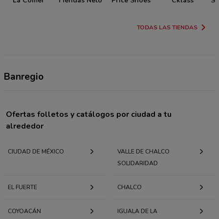
La Comer
Tiendas Neto
Price Shoes
Cklass
So
TODAS LAS TIENDAS
Banregio
Ofertas folletos y catálogos por ciudad a tu
alrededor
CIUDAD DE MÉXICO
VALLE DE CHALCO
SOLIDARIDAD
EL FUERTE
CHALCO
COYOACÁN
IGUALA DE LA