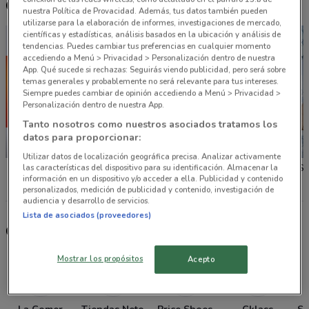
Otros catálogos cercanos
nuestra Política de Provacidad. Además, tus datos también pueden
utilizarse para la elaboración de informes, investigaciones de mercado,
científicas y estadísticas, análisis basados en la ubicación y análisis de
tendencias. Puedes cambiar tus preferencias en cualquier momento
accediendo a Menú > Privacidad > Personalización dentro de nuestra
App. Qué sucede si rechazas: Seguirás viendo publicidad, pero será sobre
temas generales y probablemente no será relevante para tus intereses.
Siempre puedes cambiar de opinión accediendo a Menú > Privacidad >
Personalización dentro de nuestra App.
Tanto nosotros como nuestros asociados tratamos los
datos para proporcionar:
NUEVO
NUEVO
Utilizar datos de localización geográfica precisa. Analizar activamente
La Comer
Tiendas Neto
Price S
las características del dispositivo para su identificación. Almacenar la
información en un dispositivo y/o acceder a ella. Publicidad y contenido
personalizados, medición de publicidad y contenido, investigación de
audiencia y desarrollo de servicios.
Lista de asociados (proveedores)
Otras tiendas seleccionadas para ti
Mostrar los propósitos
Acepto