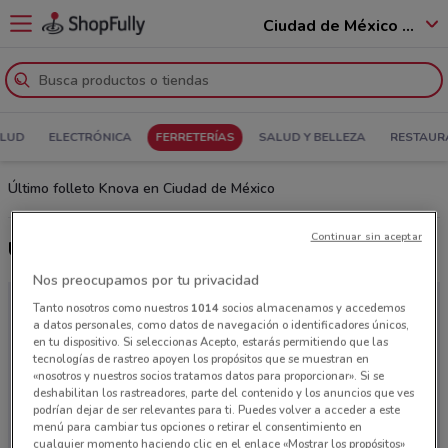
Ciudad de México - 12400
ALUD
ELECTRÓNICA
FERRETERÍAS
SALUD Y BELLEZA
RESTAUR
Último folleto Knova en Ciudad de México
Continuar sin aceptar
Últimas ofertas Knova
Nos preocupamos por tu privacidad
Tanto nosotros como nuestros
1014
socios almacenamos y accedemos
a datos personales, como datos de navegación o identificadores únicos,
en tu dispositivo. Si seleccionas Acepto, estarás permitiendo que las
tecnologías de rastreo apoyen los propósitos que se muestran en
«nosotros y nuestros socios tratamos datos para proporcionar». Si se
deshabilitan los rastreadores, parte del contenido y los anuncios que ves
podrían dejar de ser relevantes para ti. Puedes volver a acceder a este
menú para cambiar tus opciones o retirar el consentimiento en
cualquier momento haciendo clic en el enlace «Mostrar los propósitos»