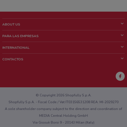
ABOUT US
¿Que es ShopFully?
PARA LAS EMPRESAS
¿Quiénes Somos?
¿Qué Hacemos?
INTERNATIONAL
News & Media
Contacto comercial
Italy
CONTACTOS
Trabaja con nosotros
Brazil
Notificaciones sobre los puntos de venta
France
Notificaciones sobre los folletos
Australia
¿Encontraste un problema en la web o en la aplicación?
New Zealand
© Copyright 2026 Shopfully S.p.A.
Shopfully S.p.A. - Fiscal Code / Vat IT03156531208 REA: MI-2029270
A sole shareholder company subject to the direction and coordination of
MEDIA Central Holding GmbH
Via Giosuè Borsi 9 - 20143 Milan (Italy)