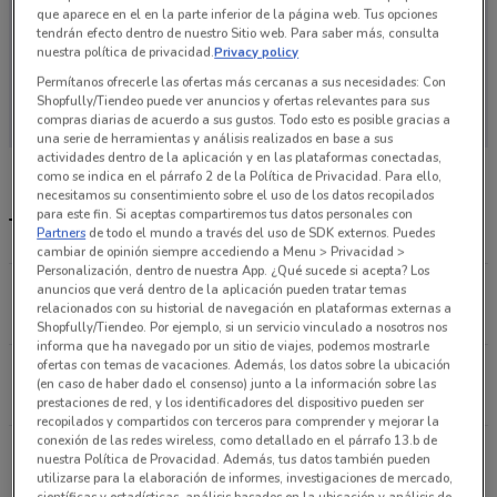
que aparece en el en la parte inferior de la página web. Tus opciones
tendrán efecto dentro de nuestro Sitio web. Para saber más, consulta
nuestra política de privacidad.
Privacy policy
Permítanos ofrecerle las ofertas más cercanas a sus necesidades: Con
En este momento no hay ofertas vigentes
Shopfully/Tiendeo puede ver anuncios y ofertas relevantes para sus
compras diarias de acuerdo a sus gustos. Todo esto es posible gracias a
una serie de herramientas y análisis realizados en base a sus
actividades dentro de la aplicación y en las plataformas conectadas,
como se indica en el párrafo 2 de la Política de Privacidad. Para ello,
necesitamos su consentimiento sobre el uso de los datos recopilados
para este fin. Si aceptas compartiremos tus datos personales con
Tiendas Knova más cercanas
Partners
de todo el mundo a través del uso de SDK externos. Puedes
cambiar de opinión siempre accediendo a Menu > Privacidad >
Personalización, dentro de nuestra App. ¿Qué sucede si acepta? Los
México, 3920 Ciudad De México
anuncios que verá dentro de la aplicación pueden tratar temas
relacionados con su historial de navegación en plataformas externas a
7 km
Shopfully/Tiendeo. Por ejemplo, si un servicio vinculado a nosotros nos
informa que ha navegado por un sitio de viajes, podemos mostrarle
ofertas con temas de vacaciones. Además, los datos sobre la ubicación
Canal de Churubusco 1635 Ciudad De México
(en caso de haber dado el consenso) junto a la información sobre las
13.6 km
prestaciones de red, y los identificadores del dispositivo pueden ser
recopilados y compartidos con terceros para comprender y mejorar la
conexión de las redes wireless, como detallado en el párrafo 13.b de
Calz del Hueso 519 Ciudad De México
nuestra Política de Provacidad. Además, tus datos también pueden
13.8 km
utilizarse para la elaboración de informes, investigaciones de mercado,
científicas y estadísticas, análisis basados en la ubicación y análisis de