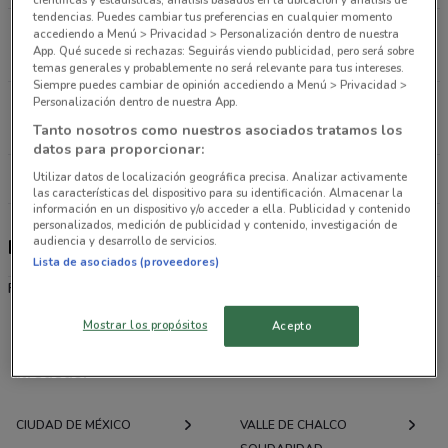
tendencias. Puedes cambiar tus preferencias en cualquier momento
Canal de Miramontes 3122 Ciudad De México
accediendo a Menú > Privacidad > Personalización dentro de nuestra
App. Qué sucede si rechazas: Seguirás viendo publicidad, pero será sobre
14 km
temas generales y probablemente no será relevante para tus intereses.
Siempre puedes cambiar de opinión accediendo a Menú > Privacidad >
Personalización dentro de nuestra App.
Av. Aztecas #759 Ciudad De México
17.6 km
Tanto nosotros como nuestros asociados tratamos los
datos para proporcionar:
Utilizar datos de localización geográfica precisa. Analizar activamente
Todas las tiendas Knova
las características del dispositivo para su identificación. Almacenar la
información en un dispositivo y/o acceder a ella. Publicidad y contenido
personalizados, medición de publicidad y contenido, investigación de
audiencia y desarrollo de servicios.
Knova
Lista de asociados (proveedores)
Ferretería
Mostrar los propósitos
Acepto
Ofertas folletos y catálogos por ciudad a tu
alrededor
CIUDAD DE MÉXICO
VALLE DE CHALCO