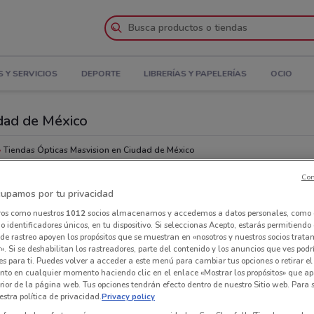
 Y SERVICIOS
DEPORTE
LIBRERÍAS Y PAPELERÍAS
OCIO
udad de México
Tiendas Ópticas Masvision en Ciudad de México
Con
Tie
upamos por tu privacidad
ros como nuestros
1012
socios almacenamos y accedemos a datos personales, como 
 identificadores únicos, en tu dispositivo. Si seleccionas Acepto, estarás permitiendo
de rastreo apoyen los propósitos que se muestran en «nosotros y nuestros socios trat
». Si se deshabilitan los rastreadores, parte del contenido y los anuncios que ves podr
es para ti. Puedes volver a acceder a este menú para cambiar tus opciones o retirar el
nto en cualquier momento haciendo clic en el enlace «Mostrar los propósitos» que ap
erior de la página web. Tus opciones tendrán efecto dentro de nuestro Sitio web. Para
stra política de privacidad.
Privacy policy