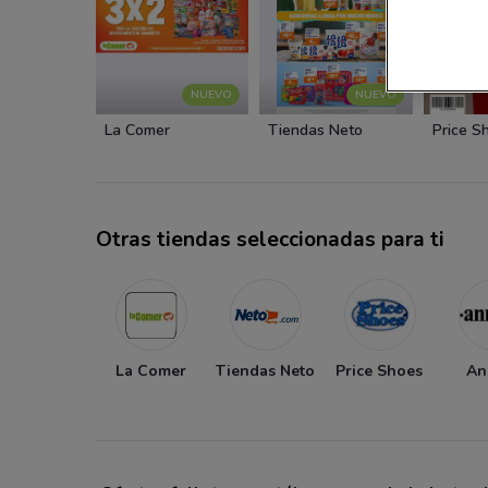
NUEVO
NUEVO
La Comer
Tiendas Neto
Price S
Otras tiendas seleccionadas para ti
La Comer
Tiendas Neto
Price Shoes
An