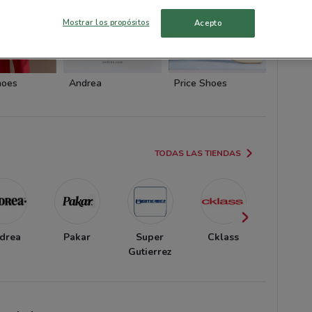
Mostrar los propósitos
Acepto
hoes
Andrea
Price Shoes
Price 
TODAS LAS TIENDAS
drea
Pakar
Super
Cklass
Tiendas 
Gutierrez