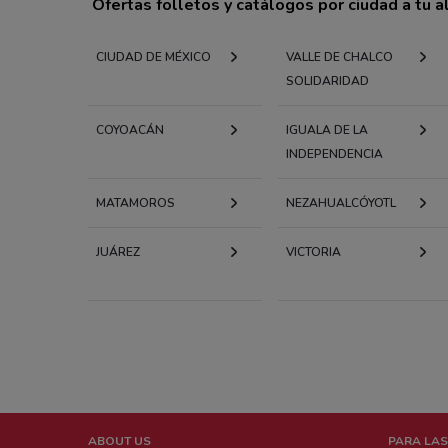
Ofertas folletos y catálogos por ciudad a tu 
CIUDAD DE MÉXICO
VALLE DE CHALCO
SOLIDARIDAD
COYOACÁN
IGUALA DE LA
INDEPENDENCIA
MATAMOROS
NEZAHUALCÓYOTL
JUÁREZ
VICTORIA
ABOUT US
PARA LAS