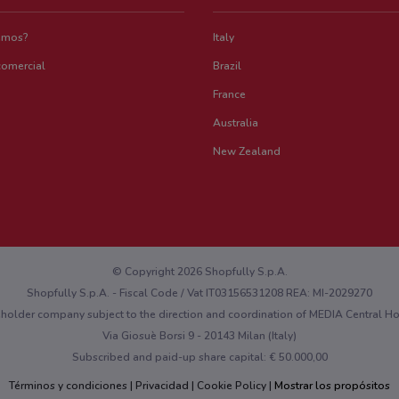
emos?
Italy
comercial
Brazil
France
Australia
New Zealand
© Copyright 2026 Shopfully S.p.A.
Shopfully S.p.A. - Fiscal Code / Vat IT03156531208 REA: MI-2029270
eholder company subject to the direction and coordination of MEDIA Central 
Via Giosuè Borsi 9 - 20143 Milan (Italy)
Subscribed and paid-up share capital: € 50.000,00
Términos y condiciones
Privacidad
Cookie Policy
Mostrar los propósitos