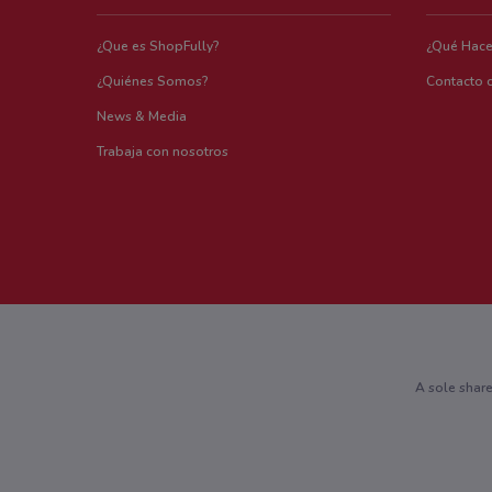
¿Que es ShopFully?
¿Qué Hac
¿Quiénes Somos?
Contacto 
News & Media
Trabaja con nosotros
A sole shar