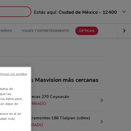
Estás aquí:
Ciudad de México - 12400
NIÑOS
VIAJES Y ENTRETENIMIENTO
ÓPTICAS
tinuar sin aceptar
ndas Ópticas Masvision más cercanas
datos de
 que las
Avenida Aztecas 270 Coyoacán
amos datos para
12.8 km
CERRADO
ían dejar de
arece en el en
Canal de Miramontes 186 Tlalpan (cdmx)
 saber más,
13 km
CERRADO