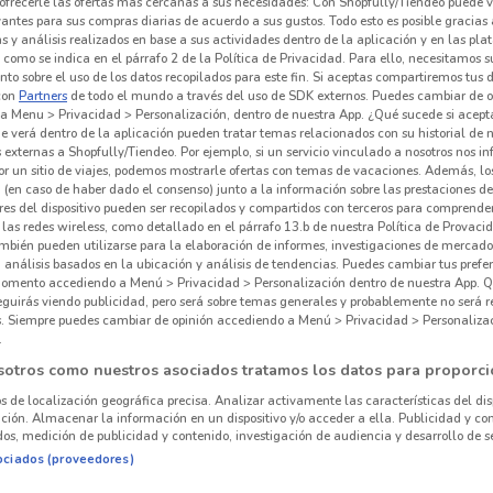
ofrecerle las ofertas más cercanas a sus necesidades: Con Shopfully/Tiendeo puede v
vantes para sus compras diarias de acuerdo a sus gustos. Todo esto es posible gracias 
 y análisis realizados en base a sus actividades dentro de la aplicación y en las pl
como se indica en el párrafo 2 de la Política de Privacidad. Para ello, necesitamos s
to sobre el uso de los datos recopilados para este fin. Si aceptas compartiremos tus 
con
Partners
de todo el mundo a través del uso de SDK externos. Puedes cambiar de o
a Menu > Privacidad > Personalización, dentro de nuestra App. ¿Qué sucede si acept
e verá dentro de la aplicación pueden tratar temas relacionados con su historial de
externas a Shopfully/Tiendeo. Por ejemplo, si un servicio vinculado a nosotros nos i
r un sitio de viajes, podemos mostrarle ofertas con temas de vacaciones. Además, lo
 (en caso de haber dado el consenso) junto a la información sobre las prestaciones de 
res del dispositivo pueden ser recopilados y compartidos con terceros para comprende
 las redes wireless, como detallado en el párrafo 13.b de nuestra Política de Provac
mbién pueden utilizarse para la elaboración de informes, investigaciones de mercado,
, análisis basados en la ubicación y análisis de tendencias. Puedes cambiar tus prefe
omento accediendo a Menú > Privacidad > Personalización dentro de nuestra App. Q
12.8 km
eguirás viendo publicidad, pero será sobre temas generales y probablemente no será r
es. Siempre puedes cambiar de opinión accediendo a Menú > Privacidad > Personaliza
.
Ópt
sotros como nuestros asociados tratamos los datos para proporci
os de localización geográfica precisa. Analizar activamente las características del dis
ación. Almacenar la información en un dispositivo y/o acceder a ella. Publicidad y co
os, medición de publicidad y contenido, investigación de audiencia y desarrollo de se
ociados (proveedores)