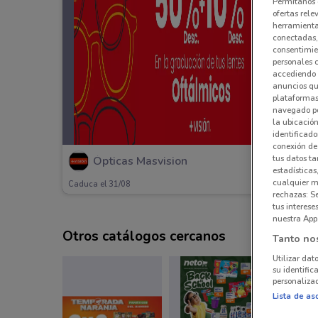
Permítanos 
ofertas rele
herramientas
conectadas, 
consentimien
personales 
accediendo 
anuncios qu
plataformas 
navegado po
la ubicación
identificado
conexión de
tus datos ta
Ópticas Masvision
estadísticas
cualquier m
Caduca el 31/08
rechazas: S
tus interes
nuestra App
Otros catálogos cercanos
Tanto no
Utilizar dat
su identific
personalizad
Lista de as