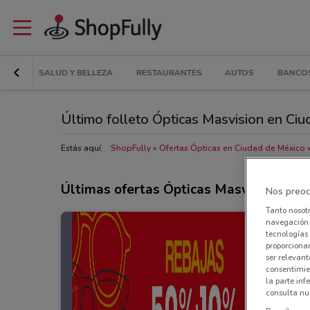
RÍAS
SALUD Y BELLEZA
RESTAURANTES
AUTOS
BANCOS
Último folleto Ópticas Masvision en Ci
Estás aquí:
ShopFully
Ofertas Ópticas en Ciudad de México
Últimas ofertas Ópticas Masvision
Nos preoc
Tanto nosot
navegación o
tecnologías 
proporcionar
ser relevant
consentimie
la parte inf
consulta nue