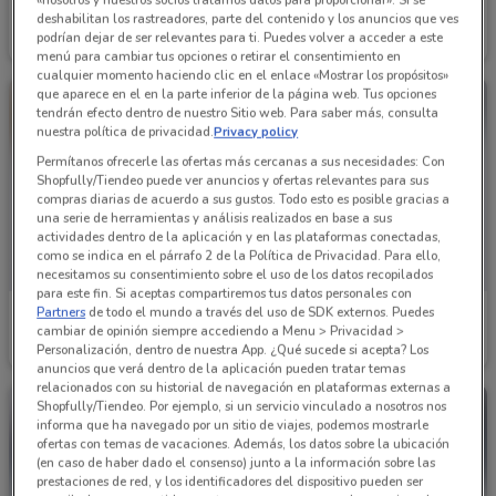
Chevrolet
Chevrolet
deshabilitan los rastreadores, parte del contenido y los anuncios que ves
podrían dejar de ser relevantes para ti. Puedes volver a acceder a este
12.8 km
12.8 km
menú para cambiar tus opciones o retirar el consentimiento en
cualquier momento haciendo clic en el enlace «Mostrar los propósitos»
que aparece en el en la parte inferior de la página web. Tus opciones
tendrán efecto dentro de nuestro Sitio web. Para saber más, consulta
nuestra política de privacidad.
Privacy policy
Permítanos ofrecerle las ofertas más cercanas a sus necesidades: Con
Shopfully/Tiendeo puede ver anuncios y ofertas relevantes para sus
compras diarias de acuerdo a sus gustos. Todo esto es posible gracias a
una serie de herramientas y análisis realizados en base a sus
actividades dentro de la aplicación y en las plataformas conectadas,
como se indica en el párrafo 2 de la Política de Privacidad. Para ello,
necesitamos su consentimiento sobre el uso de los datos recopilados
para este fin. Si aceptas compartiremos tus datos personales con
Partners
de todo el mundo a través del uso de SDK externos. Puedes
Chevrolet
Chevrolet
cambiar de opinión siempre accediendo a Menu > Privacidad >
Personalización, dentro de nuestra App. ¿Qué sucede si acepta? Los
12.8 km
12.8 km
anuncios que verá dentro de la aplicación pueden tratar temas
relacionados con su historial de navegación en plataformas externas a
Shopfully/Tiendeo. Por ejemplo, si un servicio vinculado a nosotros nos
informa que ha navegado por un sitio de viajes, podemos mostrarle
ofertas con temas de vacaciones. Además, los datos sobre la ubicación
(en caso de haber dado el consenso) junto a la información sobre las
prestaciones de red, y los identificadores del dispositivo pueden ser