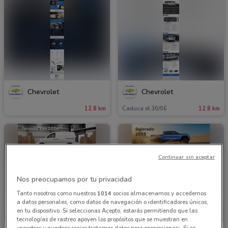
Chevrolet
Chevrolet
12.8 km
Caduca el 30/06
12.8 km
Continuar sin aceptar
Nos preocupamos por tu privacidad
Tanto nosotros como nuestros
1014
socios almacenamos y accedemos
a datos personales, como datos de navegación o identificadores únicos,
en tu dispositivo. Si seleccionas Acepto, estarás permitiendo que las
tecnologías de rastreo apoyen los propósitos que se muestran en
«nosotros y nuestros socios tratamos datos para proporcionar». Si se