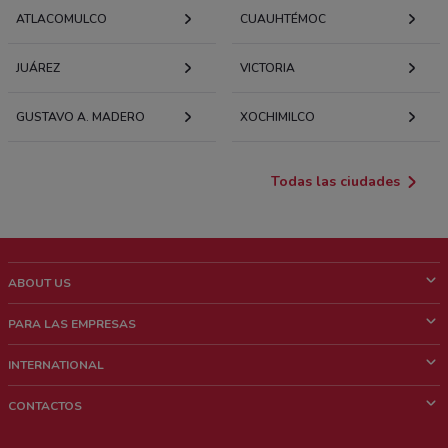
ATLACOMULCO
CUAUHTÉMOC
JUÁREZ
VICTORIA
GUSTAVO A. MADERO
XOCHIMILCO
Todas las ciudades
ABOUT US
¿Que es ShopFully?
PARA LAS EMPRESAS
¿Quiénes Somos?
¿Qué Hacemos?
INTERNATIONAL
News & Media
Contacto comercial
Italy
CONTACTOS
Trabaja con nosotros
Brazil
Notificaciones sobre los puntos de venta