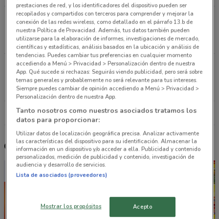
prestaciones de red, y los identificadores del dispositivo pueden ser
recopilados y compartidos con terceros para comprender y mejorar la
Av. Ermita Iztapalapa No. 1722 Col. Barrio San
conexión de las redes wireless, como detallado en el párrafo 13.b de
Miguel Iztapalapa
nuestra Política de Provacidad. Además, tus datos también pueden
utilizarse para la elaboración de informes, investigaciones de mercado,
18.6 km
ABIERTO
científicas y estadísticas, análisis basados en la ubicación y análisis de
tendencias. Puedes cambiar tus preferencias en cualquier momento
accediendo a Menú > Privacidad > Personalización dentro de nuestra
Av. División del Norte No. 2869 Col. Parque San
App. Qué sucede si rechazas: Seguirás viendo publicidad, pero será sobre
Andrés Coyoacán
temas generales y probablemente no será relevante para tus intereses.
19.6 km
ABIERTO
Siempre puedes cambiar de opinión accediendo a Menú > Privacidad >
Personalización dentro de nuestra App.
Tanto nosotros como nuestros asociados tratamos los
Todas las tiendas Farmacias Especializadas
datos para proporcionar:
Utilizar datos de localización geográfica precisa. Analizar activamente
las características del dispositivo para su identificación. Almacenar la
Otros catálogos cercanos
información en un dispositivo y/o acceder a ella. Publicidad y contenido
personalizados, medición de publicidad y contenido, investigación de
audiencia y desarrollo de servicios.
Lista de asociados (proveedores)
Mostrar los propósitos
Acepto