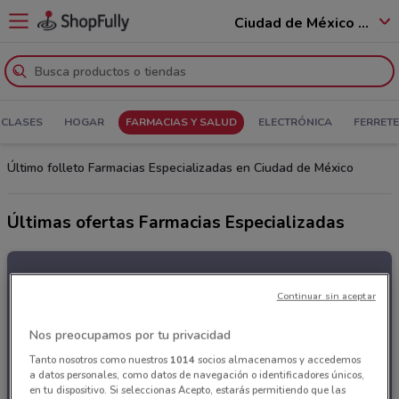
Ciudad de México - 12400
 CLASES
HOGAR
FARMACIAS Y SALUD
ELECTRÓNICA
FERRETE
Último folleto Farmacias Especializadas en Ciudad de México
Últimas ofertas Farmacias Especializadas
Continuar sin aceptar
Nos preocupamos por tu privacidad
Tanto nosotros como nuestros
1014
socios almacenamos y accedemos
a datos personales, como datos de navegación o identificadores únicos,
en tu dispositivo. Si seleccionas Acepto, estarás permitiendo que las