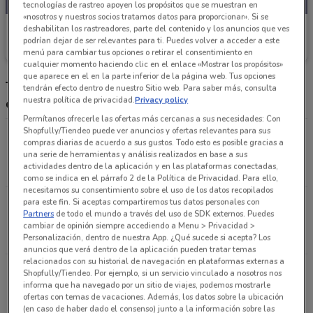
tecnologías de rastreo apoyen los propósitos que se muestran en
«nosotros y nuestros socios tratamos datos para proporcionar». Si se
Farmacias Especializadas
deshabilitan los rastreadores, parte del contenido y los anuncios que ves
podrían dejar de ser relevantes para ti. Puedes volver a acceder a este
Caduca el 31/12
13.8 km
menú para cambiar tus opciones o retirar el consentimiento en
cualquier momento haciendo clic en el enlace «Mostrar los propósitos»
que aparece en el en la parte inferior de la página web. Tus opciones
Tiendas Farmacias Especializadas más
tendrán efecto dentro de nuestro Sitio web. Para saber más, consulta
nuestra política de privacidad.
Privacy policy
cercanas
Permítanos ofrecerle las ofertas más cercanas a sus necesidades: Con
Shopfully/Tiendeo puede ver anuncios y ofertas relevantes para sus
Av. Canal de Miramontes No. 3215 Col. Residencial
compras diarias de acuerdo a sus gustos. Todo esto es posible gracias a
Acoxpa Tlalpan (cdmx)
una serie de herramientas y análisis realizados en base a sus
actividades dentro de la aplicación y en las plataformas conectadas,
13.8 km
ABIERTO
como se indica en el párrafo 2 de la Política de Privacidad. Para ello,
necesitamos su consentimiento sobre el uso de los datos recopilados
Calz. de Tlalpan No. 4713 Col. Toriello Guerra
para este fin. Si aceptas compartiremos tus datos personales con
Partners
de todo el mundo a través del uso de SDK externos. Puedes
Tlalpan (cdmx)
cambiar de opinión siempre accediendo a Menu > Privacidad >
15.1 km
ABIERTO
Personalización, dentro de nuestra App. ¿Qué sucede si acepta? Los
anuncios que verá dentro de la aplicación pueden tratar temas
relacionados con su historial de navegación en plataformas externas a
Calz. de Tlalpan No. 4673 Col. Toriello Guerra
Shopfully/Tiendeo. Por ejemplo, si un servicio vinculado a nosotros nos
informa que ha navegado por un sitio de viajes, podemos mostrarle
Tlalpan (cdmx)
ofertas con temas de vacaciones. Además, los datos sobre la ubicación
15.1 km
(en caso de haber dado el consenso) junto a la información sobre las