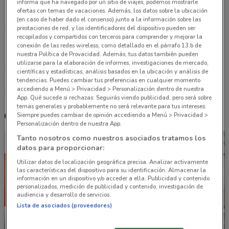
informa que ha navegado por un sitio de viajes, podemos mostrarle
COL. LA FAMA MEXICO, D.F. Xochimilco
ofertas con temas de vacaciones. Además, los datos sobre la ubicación
16.5 km
CERRADO
(en caso de haber dado el consenso) junto a la información sobre las
prestaciones de red, y los identificadores del dispositivo pueden ser
recopilados y compartidos con terceros para comprender y mejorar la
Av. del Iman 118 Coyoacán
conexión de las redes wireless, como detallado en el párrafo 13.b de
nuestra Política de Provacidad. Además, tus datos también pueden
16.7 km
CERRADO
utilizarse para la elaboración de informes, investigaciones de mercado,
científicas y estadísticas, análisis basados en la ubicación y análisis de
tendencias. Puedes cambiar tus preferencias en cualquier momento
Todas las tiendas Pizza Hut
accediendo a Menú > Privacidad > Personalización dentro de nuestra
App. Qué sucede si rechazas: Seguirás viendo publicidad, pero será sobre
temas generales y probablemente no será relevante para tus intereses.
Otros catálogos cercanos
Siempre puedes cambiar de opinión accediendo a Menú > Privacidad >
Personalización dentro de nuestra App.
Tanto nosotros como nuestros asociados tratamos los
datos para proporcionar:
Utilizar datos de localización geográfica precisa. Analizar activamente
las características del dispositivo para su identificación. Almacenar la
información en un dispositivo y/o acceder a ella. Publicidad y contenido
personalizados, medición de publicidad y contenido, investigación de
audiencia y desarrollo de servicios.
Lista de asociados (proveedores)
NUEVO
NUEVO