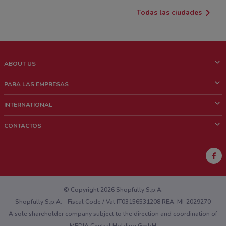
Todas las ciudades
ABOUT US
¿Que es ShopFully?
PARA LAS EMPRESAS
¿Quiénes Somos?
¿Qué Hacemos?
INTERNATIONAL
News & Media
Contacto comercial
Italy
CONTACTOS
Trabaja con nosotros
Brazil
Notificaciones sobre los puntos de venta
France
Notificaciones sobre los folletos
Australia
¿Encontraste un problema en la web o en la aplicación?
New Zealand
© Copyright 2026 Shopfully S.p.A.
Shopfully S.p.A. - Fiscal Code / Vat IT03156531208 REA: MI-2029270
A sole shareholder company subject to the direction and coordination of
MEDIA Central Holding GmbH