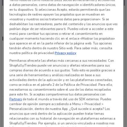
a datos personales, como datos de navegación o identificadores únicos,
en tu dispositivo. Si seleccionas Acepto, estarás permitiendo que las
Pizza Hut
tecnologías de rastreo apoyen los propósitos que se muestran en
«nosotros y nuestros socios tratamos datos para proporcionar». Si se
Caduca mañana
13.5 km
deshabilitan los rastreadores, parte del contenido y los anuncios que ves
podrían dejar de ser relevantes para ti. Puedes volver a acceder a este
menú para cambiar tus opciones o retirar el consentimiento en
Horario Pizza Hut y sucursales
cualquier momento haciendo clic en el enlace «Mostrar los propósitos»
que aparece en el en la parte inferior de la página web. Tus opciones
tendrán efecto dentro de nuestro Sitio web. Para saber más, consulta
nuestra política de privacidad.
Privacy policy
Exhacienda De Coapa De La Calz. Del Hueso, 806
Permítanos ofrecerle las ofertas más cercanas a sus necesidades: Con
San Cristobal En Coapa Coyoacán
Shopfully/Tiendeo puede ver anuncios y ofertas relevantes para sus
13.5 km
CERRADO
compras diarias de acuerdo a sus gustos. Todo esto es posible gracias a
una serie de herramientas y análisis realizados en base a sus
actividades dentro de la aplicación y en las plataformas conectadas,
Av. Tláhuac 4814 Iztapalapa
como se indica en el párrafo 2 de la Política de Privacidad. Para ello,
15.1 km
CERRADO
necesitamos su consentimiento sobre el uso de los datos recopilados
para este fin. Si aceptas compartiremos tus datos personales con
Partners
de todo el mundo a través del uso de SDK externos. Puedes
Av. Canal de Miramontes 2600 Coyoacán
cambiar de opinión siempre accediendo a Menu > Privacidad >
Personalización, dentro de nuestra App. ¿Qué sucede si acepta? Los
16.4 km
CERRADO
anuncios que verá dentro de la aplicación pueden tratar temas
relacionados con su historial de navegación en plataformas externas a
Shopfully/Tiendeo. Por ejemplo, si un servicio vinculado a nosotros nos
INSURGENTES SUR NO. 3757 ESQ. AYUNTAMIENTO