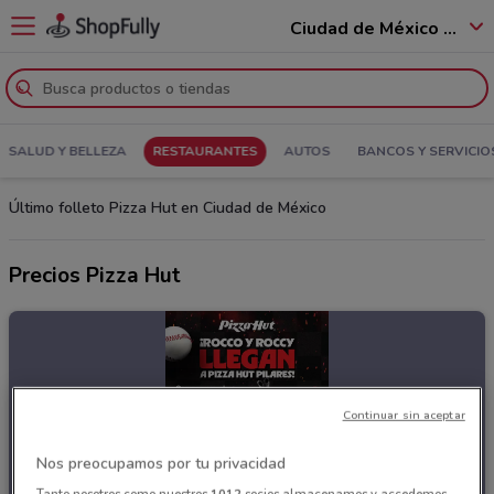
Ciudad de México - 12400
SALUD Y BELLEZA
RESTAURANTES
AUTOS
BANCOS Y SERVICIO
Último folleto Pizza Hut en Ciudad de México
Precios Pizza Hut
Continuar sin aceptar
Nos preocupamos por tu privacidad
Tanto nosotros como nuestros
1012
socios almacenamos y accedemos