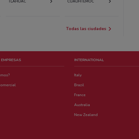
TLÁHUAC
CUAUHTÉMOC
Todas las ciudades
 EMPRESAS
INTERNATIONAL
emos?
Italy
comercial
Brazil
France
Australia
New Zealand