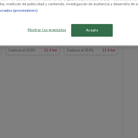
os, medición de publicidad y contenido, investigación de audiencia y desarrollo de se
ociados (proveedores)
Mostrar los propósitos
Acepto
Carolo
Carolo
Caduca el 31/01
11.4 km
Caduca el 31/01
11.4 km