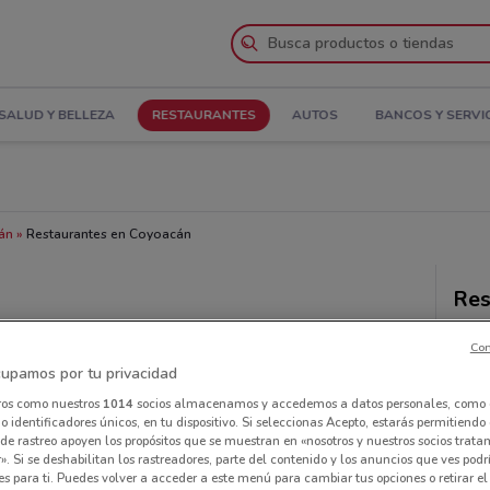
SALUD Y BELLEZA
RESTAURANTES
AUTOS
BANCOS Y SERVI
án
Restaurantes en Coyoacán
Res
Con
upamos por tu privacidad
ros como nuestros
1014
socios almacenamos y accedemos a datos personales, como 
 identificadores únicos, en tu dispositivo. Si seleccionas Acepto, estarás permitiendo
de rastreo apoyen los propósitos que se muestran en «nosotros y nuestros socios trat
». Si se deshabilitan los rastreadores, parte del contenido y los anuncios que ves podr
es para ti. Puedes volver a acceder a este menú para cambiar tus opciones o retirar el