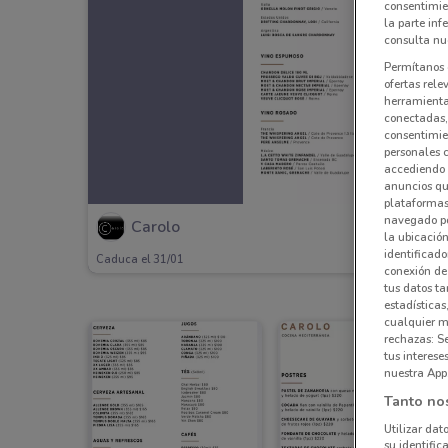
consentimie
la parte inf
consulta nue
Permítanos 
ofertas rele
herramientas
conectadas, 
consentimien
personales 
accediendo 
anuncios qu
plataformas 
navegado po
Carolo
la ubicación
identificado
Caduca el 31/01
conexión de
tus datos ta
estadísticas
cualquier m
rechazas: S
tus interes
nuestra App
Tanto no
Utilizar dat
su identific