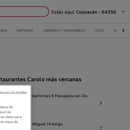
Estás aquí:
Coyoacán - 04350
CIOS
DEPORTE
LIBRERÍAS Y PAPELERÍAS
OCIO
NIÑOS
taurantes Carolo más cercanas
tinuar sin aceptar
Boulevard Interlomas 5 Huixquilucan De
Degollado
datos de
11.4 km
 que las
amos datos para
ían dejar de
Lago Zurich Miguel Hidalgo