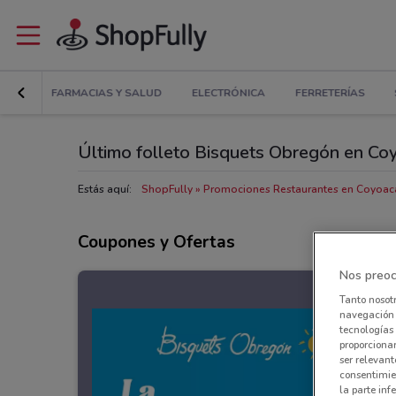
GAR
FARMACIAS Y SALUD
ELECTRÓNICA
FERRETERÍAS
Último folleto Bisquets Obregón en Co
Estás aquí:
ShopFully
Promociones Restaurantes en Coyoac
Coupones y Ofertas
Nos preoc
Tanto nosot
navegación o
tecnologías 
proporcionar
ser relevant
consentimie
la parte inf