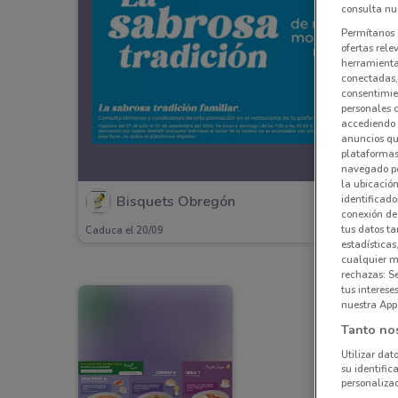
consulta nue
Permítanos 
ofertas rele
herramientas
conectadas, 
consentimien
personales 
accediendo 
anuncios qu
plataformas 
navegado po
la ubicación
identificado
Bisquets Obregón
conexión de
tus datos ta
Caduca el 20/09
estadísticas
cualquier m
rechazas: S
tus interes
nuestra App
Tanto no
Utilizar dat
su identific
personalizad