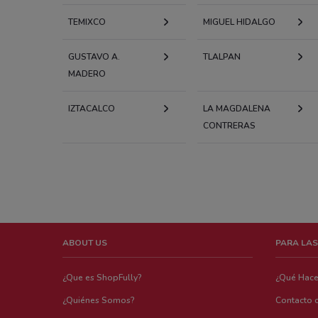
TEMIXCO
MIGUEL HIDALGO
GUSTAVO A.
TLALPAN
MADERO
IZTACALCO
LA MAGDALENA
CONTRERAS
ABOUT US
PARA LAS
¿Que es ShopFully?
¿Qué Hac
¿Quiénes Somos?
Contacto 