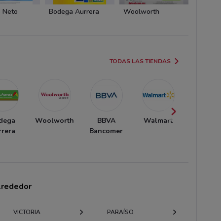
 Neto
Bodega Aurrera
Woolworth
BBVA 
TODAS LAS TIENDAS
dega
Woolworth
BBVA
Walmart
Banort
rrera
Bancomer
alrededor
VICTORIA
PARAÍSO