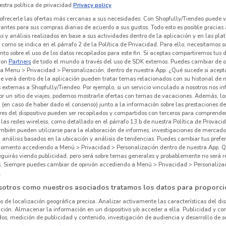
stra política de privacidad.
Privacy policy
ofrecerle las ofertas más cercanas a sus necesidades: Con Shopfully/Tiendeo puede v
vantes para sus compras diarias de acuerdo a sus gustos. Todo esto es posible gracias 
 y análisis realizados en base a sus actividades dentro de la aplicación y en las pl
como se indica en el párrafo 2 de la Política de Privacidad. Para ello, necesitamos s
to sobre el uso de los datos recopilados para este fin. Si aceptas compartiremos tus 
con
Partners
de todo el mundo a través del uso de SDK externos. Puedes cambiar de o
a Menu > Privacidad > Personalización, dentro de nuestra App. ¿Qué sucede si acept
e verá dentro de la aplicación pueden tratar temas relacionados con su historial de
externas a Shopfully/Tiendeo. Por ejemplo, si un servicio vinculado a nosotros nos i
r un sitio de viajes, podemos mostrarle ofertas con temas de vacaciones. Además, lo
 (en caso de haber dado el consenso) junto a la información sobre las prestaciones de 
res del dispositivo pueden ser recopilados y compartidos con terceros para comprende
 las redes wireless, como detallado en el párrafo 13.b de nuestra Política de Provac
mbién pueden utilizarse para la elaboración de informes, investigaciones de mercado,
212 m
, análisis basados en la ubicación y análisis de tendencias. Puedes cambiar tus prefe
omento accediendo a Menú > Privacidad > Personalización dentro de nuestra App. Q
eguirás viendo publicidad, pero será sobre temas generales y probablemente no será r
es. Siempre puedes cambiar de opinión accediendo a Menú > Privacidad > Personaliza
.
Bis
sotros como nuestros asociados tratamos los datos para proporci
os de localización geográfica precisa. Analizar activamente las características del dis
Rest
ación. Almacenar la información en un dispositivo y/o acceder a ella. Publicidad y co
os, medición de publicidad y contenido, investigación de audiencia y desarrollo de se