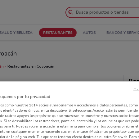
SALUD Y BELLEZA
RESTAURANTES
AUTOS
BANCOS Y SERVI
yoacán
án
Restaurantes en Coyoacán
Res
cer
Con
upamos por tu privacidad
ros como nuestros
1014
socios almacenamos y accedemos a datos personales, como 
 identificadores únicos, en tu dispositivo. Si seleccionas Acepto, estarás permitiendo
de rastreo apoyen los propósitos que se muestran en «nosotros y nuestros socios trat
». Si se deshabilitan los rastreadores, parte del contenido y los anuncios que ves podr
es para ti. Puedes volver a acceder a este menú para cambiar tus opciones o retirar el
nto en cualquier momento haciendo clic en el enlace «Mostrar los propósitos» que ap
erior de la página web. Tus opciones tendrán efecto dentro de nuestro Sitio web. Para