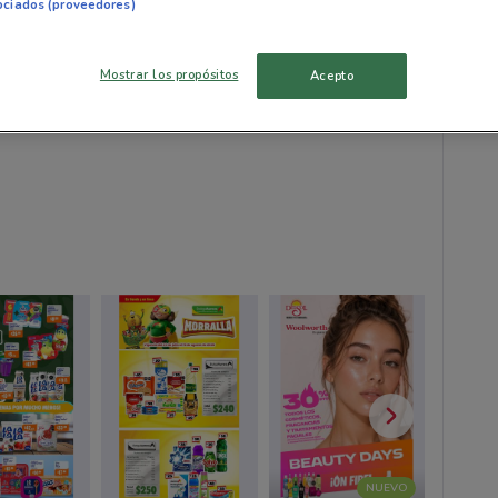
ociados (proveedores)
Mostrar los propósitos
Acepto
NUEVO