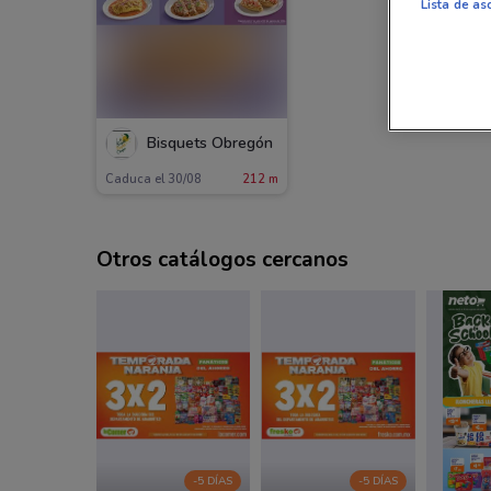
Lista de as
Bisquets Obregón
Caduca el 30/08
212 m
Otros catálogos cercanos
-5 DÍAS
-5 DÍAS