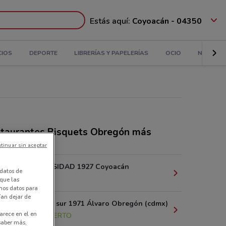
Estás aquí:
Coyoacán - 04350
CIOS
DEPORTE
LIBRERÍAS Y PAPELERÍAS
OCIO
NIÑOS
taurantes Bisquets Obregón más
canas
tinuar sin aceptar
AV. UNIVERSIDAD 1927 Coyoacán
datos de
212 m
 que las
amos datos para
ían dejar de
Insurgentes sur 1971 Álvaro Obregón (cdmx)
arece en el en
1.3 km
ABIERTO
 saber más,