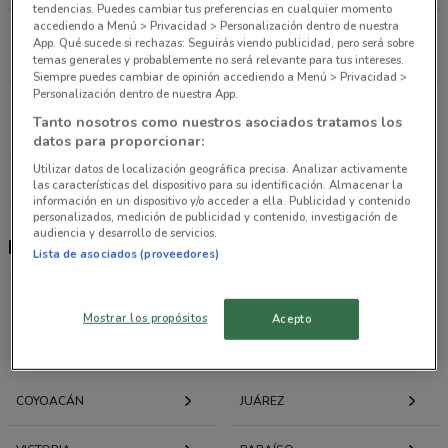
tendencias. Puedes cambiar tus preferencias en cualquier momento
accediendo a Menú > Privacidad > Personalización dentro de nuestra
Alfonso reyes 117 Ciudad De México
App. Qué sucede si rechazas: Seguirás viendo publicidad, pero será sobre
7.5 km
CERRADO
temas generales y probablemente no será relevante para tus intereses.
Siempre puedes cambiar de opinión accediendo a Menú > Privacidad >
Personalización dentro de nuestra App.
Av. Cuauhtémoc Ciudad De México
Tanto nosotros como nuestros asociados tratamos los
12.1 km
CERRADO
datos para proporcionar:
Utilizar datos de localización geográfica precisa. Analizar activamente
Todas las tiendas Perros y Burros
las características del dispositivo para su identificación. Almacenar la
información en un dispositivo y/o acceder a ella. Publicidad y contenido
personalizados, medición de publicidad y contenido, investigación de
audiencia y desarrollo de servicios.
Perros y Burros
Lista de asociados (proveedores)
Mostrar los propósitos
Acepto
Ofertas folletos y catálogos por ciudad a tu
alrededor
COYOACÁN
JUÁREZ