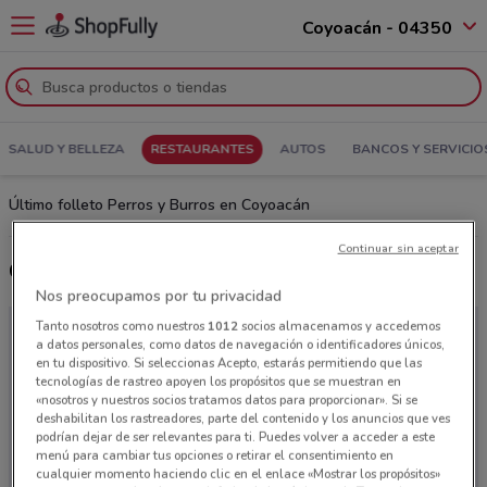
Coyoacán - 04350
SALUD Y BELLEZA
RESTAURANTES
AUTOS
BANCOS Y SERVICIO
Último folleto Perros y Burros en Coyoacán
Continuar sin aceptar
Coupones y Ofertas
Nos preocupamos por tu privacidad
Tanto nosotros como nuestros
1012
socios almacenamos y accedemos
a datos personales, como datos de navegación o identificadores únicos,
en tu dispositivo. Si seleccionas Acepto, estarás permitiendo que las
tecnologías de rastreo apoyen los propósitos que se muestran en
«nosotros y nuestros socios tratamos datos para proporcionar». Si se
deshabilitan los rastreadores, parte del contenido y los anuncios que ves
podrían dejar de ser relevantes para ti. Puedes volver a acceder a este
menú para cambiar tus opciones o retirar el consentimiento en
cualquier momento haciendo clic en el enlace «Mostrar los propósitos»