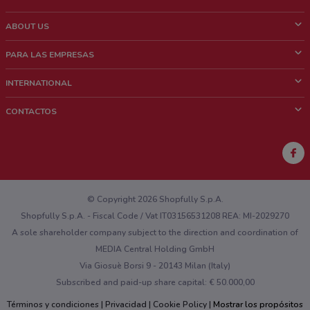
ABOUT US
¿Que es ShopFully?
PARA LAS EMPRESAS
¿Quiénes Somos?
¿Qué Hacemos?
INTERNATIONAL
News & Media
Contacto comercial
Italy
CONTACTOS
Trabaja con nosotros
Brazil
Notificaciones sobre los puntos de venta
France
Notificaciones sobre los folletos
Australia
¿Encontraste un problema en la web o en la aplicación?
New Zealand
© Copyright 2026 Shopfully S.p.A.
Shopfully S.p.A. - Fiscal Code / Vat IT03156531208 REA: MI-2029270
A sole shareholder company subject to the direction and coordination of
MEDIA Central Holding GmbH
Via Giosuè Borsi 9 - 20143 Milan (Italy)
Subscribed and paid-up share capital: € 50.000,00
Términos y condiciones
Privacidad
Cookie Policy
Mostrar los propósitos