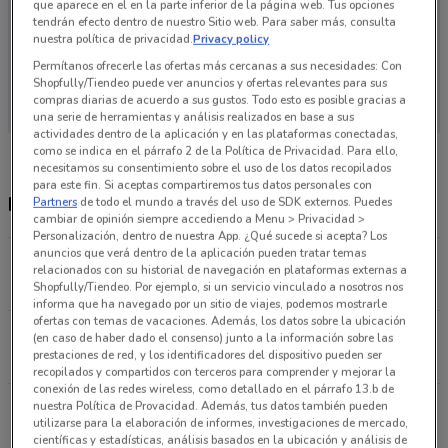
que aparece en el en la parte inferior de la página web. Tus opciones
tendrán efecto dentro de nuestro Sitio web. Para saber más, consulta
nuestra política de privacidad.
Privacy policy
Permítanos ofrecerle las ofertas más cercanas a sus necesidades: Con
En este momento no hay ofertas vigentes
Shopfully/Tiendeo puede ver anuncios y ofertas relevantes para sus
compras diarias de acuerdo a sus gustos. Todo esto es posible gracias a
una serie de herramientas y análisis realizados en base a sus
actividades dentro de la aplicación y en las plataformas conectadas,
como se indica en el párrafo 2 de la Política de Privacidad. Para ello,
necesitamos su consentimiento sobre el uso de los datos recopilados
para este fin. Si aceptas compartiremos tus datos personales con
Restaurantes Perros y Burros más cercanas
Partners
de todo el mundo a través del uso de SDK externos. Puedes
cambiar de opinión siempre accediendo a Menu > Privacidad >
Personalización, dentro de nuestra App. ¿Qué sucede si acepta? Los
anuncios que verá dentro de la aplicación pueden tratar temas
Calzada de Los Leones 117 Ciudad De México
relacionados con su historial de navegación en plataformas externas a
2.8 km
CERRADO
Shopfully/Tiendeo. Por ejemplo, si un servicio vinculado a nosotros nos
informa que ha navegado por un sitio de viajes, podemos mostrarle
ofertas con temas de vacaciones. Además, los datos sobre la ubicación
Av. Canal Río Churubusco 1635 Ciudad De México
(en caso de haber dado el consenso) junto a la información sobre las
prestaciones de red, y los identificadores del dispositivo pueden ser
4.6 km
CERRADO
recopilados y compartidos con terceros para comprender y mejorar la
conexión de las redes wireless, como detallado en el párrafo 13.b de
Avenida Central Miguel Hidalgo
nuestra Política de Provacidad. Además, tus datos también pueden
utilizarse para la elaboración de informes, investigaciones de mercado,
5.4 km
CERRADO
científicas y estadísticas, análisis basados en la ubicación y análisis de