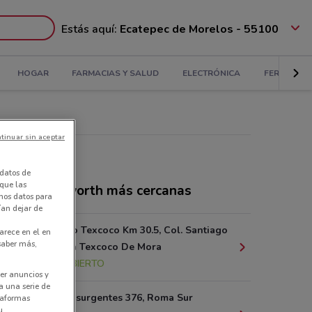
Estás aquí:
Ecatepec de Morelos - 55100
HOGAR
FARMACIAS Y SALUD
ELECTRÓNICA
FERRETERÍ
tinuar sin aceptar
datos de
 que las
ndas Woolworth más cercanas
amos datos para
ían dejar de
Carr. México Texcoco Km 30.5, Col. Santiago
arece en el en
 saber más,
Cuautlalpan Texcoco De Mora
18.6 km
ABIERTO
er anuncios y
a una serie de
Av. de los Insurgentes 376, Roma Sur
ataformas
u