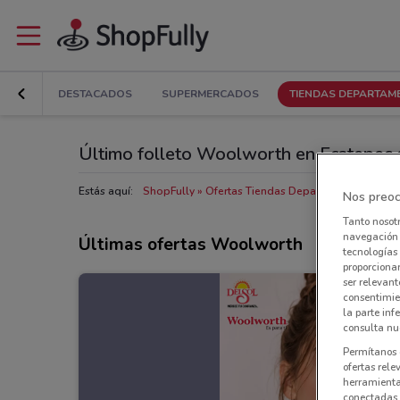
DESTACADOS
SUPERMERCADOS
TIENDAS DEPARTAM
Último folleto Woolworth en Ecatepec
Estás aquí:
ShopFully
Ofertas Tiendas Departamentales en 
Nos preoc
Tanto nosot
navegación o
Últimas ofertas Woolworth
tecnologías 
proporcionar
ser relevant
consentimie
la parte inf
consulta nue
Permítanos 
ofertas rele
herramientas
conectadas, 