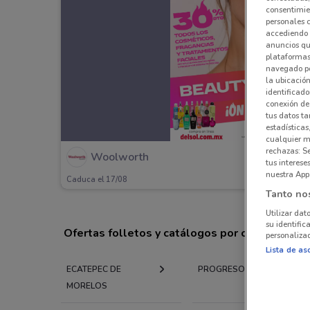
consentimien
personales 
accediendo 
anuncios qu
plataformas 
navegado po
la ubicación
identificado
conexión de
tus datos ta
estadísticas
cualquier m
rechazas: S
Woolworth
tus interes
nuestra App
Caduca el 17/08
Tanto no
Utilizar dat
su identific
Ofertas folletos y catálogos por ciudad a tu 
personalizad
Lista de as
ECATEPEC DE
PROGRESO
MORELOS