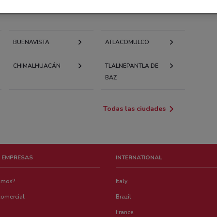
MORELOS
EMILIANO ZAPATA
BUENAVISTA
ATLACOMULCO
CHIMALHUACÁN
TLALNEPANTLA DE
BAZ
Todas las ciudades
 EMPRESAS
INTERNATIONAL
emos?
Italy
comercial
Brazil
France