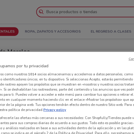
ENTALES
ROPA, ZAPATOS Y ACCESORIOS
EL REGRESO A CLASES
 de Morelos
Con
Ecatepec de Morelos
Tiendas Woolworth en Ecatepec de Morelos
upamos por tu privacidad
ros como nuestros
1014
socios almacenamos y accedemos a datos personales, como 
 identificadores únicos, en tu dispositivo. Si seleccionas Acepto, estarás permitiendo
Tie
de rastreo apoyen los propósitos que se muestran en «nosotros y nuestros socios trat
». Si se deshabilitan los rastreadores, parte del contenido y los anuncios que ves podr
es para ti. Puedes volver a acceder a este menú para cambiar tus opciones o retirar el
nto en cualquier momento haciendo clic en el enlace «Mostrar los propósitos» que ap
erior de la página web. Tus opciones tendrán efecto dentro de nuestro Sitio web. Para
stra política de privacidad.
Privacy policy
ofrecerle las ofertas más cercanas a sus necesidades: Con Shopfully/Tiendeo puede v
vantes para sus compras diarias de acuerdo a sus gustos. Todo esto es posible gracias 
 y análisis realizados en base a sus actividades dentro de la aplicación y en las pl
como se indica en el párrafo 2 de la Política de Privacidad. Para ello, necesitamos s