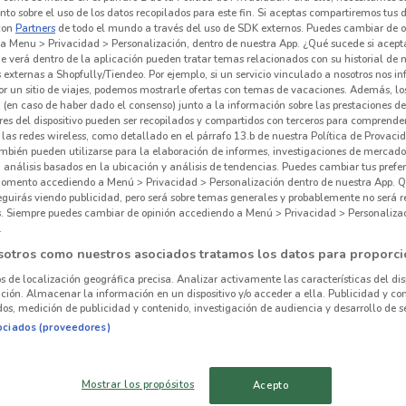
to sobre el uso de los datos recopilados para este fin. Si aceptas compartiremos tus 
con
Partners
de todo el mundo a través del uso de SDK externos. Puedes cambiar de o
a Menu > Privacidad > Personalización, dentro de nuestra App. ¿Qué sucede si acept
e verá dentro de la aplicación pueden tratar temas relacionados con su historial de
externas a Shopfully/Tiendeo. Por ejemplo, si un servicio vinculado a nosotros nos i
r un sitio de viajes, podemos mostrarle ofertas con temas de vacaciones. Además, lo
 (en caso de haber dado el consenso) junto a la información sobre las prestaciones de 
res del dispositivo pueden ser recopilados y compartidos con terceros para comprende
 las redes wireless, como detallado en el párrafo 13.b de nuestra Política de Provac
mbién pueden utilizarse para la elaboración de informes, investigaciones de mercado,
, análisis basados en la ubicación y análisis de tendencias. Puedes cambiar tus prefe
omento accediendo a Menú > Privacidad > Personalización dentro de nuestra App. Q
Wo
eguirás viendo publicidad, pero será sobre temas generales y probablemente no será r
es. Siempre puedes cambiar de opinión accediendo a Menú > Privacidad > Personaliza
.
18.6 km
Tien
sotros como nuestros asociados tratamos los datos para proporci
os de localización geográfica precisa. Analizar activamente las características del dis
ación. Almacenar la información en un dispositivo y/o acceder a ella. Publicidad y co
alrededor
os, medición de publicidad y contenido, investigación de audiencia y desarrollo de se
ociados (proveedores)
IXMIQUILPAN
SAN CRISTÓBAL DE
LAS CASAS
Mostrar los propósitos
Acepto