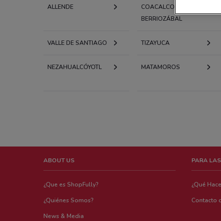
ALLENDE
COACALCO DE
BERRIOZÁBAL
VALLE DE SANTIAGO
TIZAYUCA
NEZAHUALCÓYOTL
MATAMOROS
ABOUT US
PARA LAS
¿Que es ShopFully?
¿Qué Hac
¿Quiénes Somos?
Contacto 
News & Media