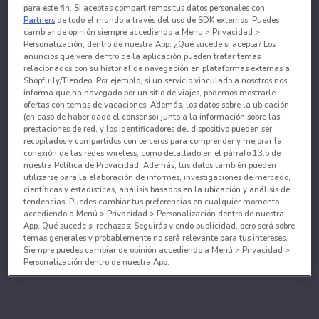
para este fin. Si aceptas compartiremos tus datos personales con
Partners
de todo el mundo a través del uso de SDK externos. Puedes
cambiar de opinión siempre accediendo a Menu > Privacidad >
Personalización, dentro de nuestra App. ¿Qué sucede si acepta? Los
anuncios que verá dentro de la aplicación pueden tratar temas
relacionados con su historial de navegación en plataformas externas a
Shopfully/Tiendeo. Por ejemplo, si un servicio vinculado a nosotros nos
informa que ha navegado por un sitio de viajes, podemos mostrarle
ofertas con temas de vacaciones. Además, los datos sobre la ubicación
(en caso de haber dado el consenso) junto a la información sobre las
prestaciones de red, y los identificadores del dispositivo pueden ser
recopilados y compartidos con terceros para comprender y mejorar la
conexión de las redes wireless, como detallado en el párrafo 13.b de
nuestra Política de Provacidad. Además, tus datos también pueden
utilizarse para la elaboración de informes, investigaciones de mercado,
científicas y estadísticas, análisis basados en la ubicación y análisis de
tendencias. Puedes cambiar tus preferencias en cualquier momento
accediendo a Menú > Privacidad > Personalización dentro de nuestra
App. Qué sucede si rechazas: Seguirás viendo publicidad, pero será sobre
temas generales y probablemente no será relevante para tus intereses.
Siempre puedes cambiar de opinión accediendo a Menú > Privacidad >
Personalización dentro de nuestra App.
Tanto nosotros como nuestros asociados tratamos los
datos para proporcionar:
Utilizar datos de localización geográfica precisa. Analizar activamente