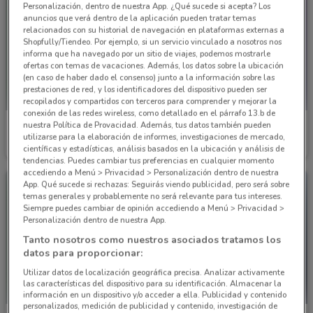
Personalización, dentro de nuestra App. ¿Qué sucede si acepta? Los
anuncios que verá dentro de la aplicación pueden tratar temas
relacionados con su historial de navegación en plataformas externas a
Shopfully/Tiendeo. Por ejemplo, si un servicio vinculado a nosotros nos
informa que ha navegado por un sitio de viajes, podemos mostrarle
ofertas con temas de vacaciones. Además, los datos sobre la ubicación
(en caso de haber dado el consenso) junto a la información sobre las
prestaciones de red, y los identificadores del dispositivo pueden ser
recopilados y compartidos con terceros para comprender y mejorar la
conexión de las redes wireless, como detallado en el párrafo 13.b de
nuestra Política de Provacidad. Además, tus datos también pueden
Interceramic
Interceramic
utilizarse para la elaboración de informes, investigaciones de mercado,
científicas y estadísticas, análisis basados en la ubicación y análisis de
Caduca el 31/12
735 m
Caduca el 31/12
735 m
tendencias. Puedes cambiar tus preferencias en cualquier momento
accediendo a Menú > Privacidad > Personalización dentro de nuestra
App. Qué sucede si rechazas: Seguirás viendo publicidad, pero será sobre
temas generales y probablemente no será relevante para tus intereses.
Siempre puedes cambiar de opinión accediendo a Menú > Privacidad >
Personalización dentro de nuestra App.
Tanto nosotros como nuestros asociados tratamos los
datos para proporcionar:
Utilizar datos de localización geográfica precisa. Analizar activamente
las características del dispositivo para su identificación. Almacenar la
información en un dispositivo y/o acceder a ella. Publicidad y contenido
personalizados, medición de publicidad y contenido, investigación de