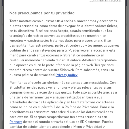
Continuar sin aceptar
Interceramic
Nos preocupamos por tu privacidad
Tanto nosotros como nuestros
1014
socios almacenamos y accedemos
Caduca el 03/10
735 m
a datos personales, como datos de navegación o identificadores únicos,
en tu dispositivo. Si seleccionas Acepto, estarás permitiendo que las
tecnologías de rastreo apoyen los propósitos que se muestran en
«nosotros y nuestros socios tratamos datos para proporcionar». Si se
deshabilitan los rastreadores, parte del contenido y los anuncios que ves
podrían dejar de ser relevantes para ti. Puedes volver a acceder a este
menú para cambiar tus opciones o retirar el consentimiento en
cualquier momento haciendo clic en el enlace «Mostrar los propósitos»
que aparece en el en la parte inferior de la página web. Tus opciones
tendrán efecto dentro de nuestro Sitio web. Para saber más, consulta
nuestra política de privacidad.
Privacy policy
Permítanos ofrecerle las ofertas más cercanas a sus necesidades: Con
Shopfully/Tiendeo puede ver anuncios y ofertas relevantes para sus
compras diarias de acuerdo a sus gustos. Todo esto es posible gracias a
una serie de herramientas y análisis realizados en base a sus
Interceramic
Interceramic
actividades dentro de la aplicación y en las plataformas conectadas,
como se indica en el párrafo 2 de la Política de Privacidad. Para ello,
Caduca el 31/12
735 m
Caduca el 31/12
735 m
necesitamos su consentimiento sobre el uso de los datos recopilados
para este fin. Si aceptas compartiremos tus datos personales con
Partners
de todo el mundo a través del uso de SDK externos. Puedes
cambiar de opinión siempre accediendo a Menu > Privacidad >