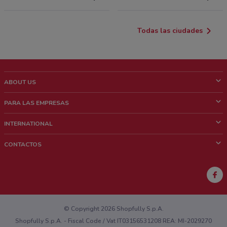
Todas las ciudades
ABOUT US
¿Que es ShopFully?
PARA LAS EMPRESAS
¿Quiénes Somos?
¿Qué Hacemos?
INTERNATIONAL
News & Media
Contacto comercial
Italy
CONTACTOS
Trabaja con nosotros
Brazil
Notificaciones sobre los puntos de venta
France
Notificaciones sobre los folletos
Australia
¿Encontraste un problema en la web o en la aplicación?
New Zealand
© Copyright 2026 Shopfully S.p.A.
Shopfully S.p.A. - Fiscal Code / Vat IT03156531208 REA: MI-2029270