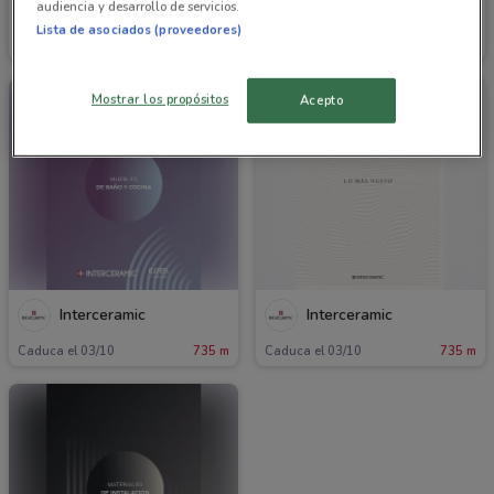
audiencia y desarrollo de servicios.
Interceramic
Interceramic
Lista de asociados (proveedores)
Caduca el 03/10
735 m
Caduca el 03/10
735 m
Mostrar los propósitos
Acepto
Interceramic
Interceramic
Caduca el 03/10
735 m
Caduca el 03/10
735 m