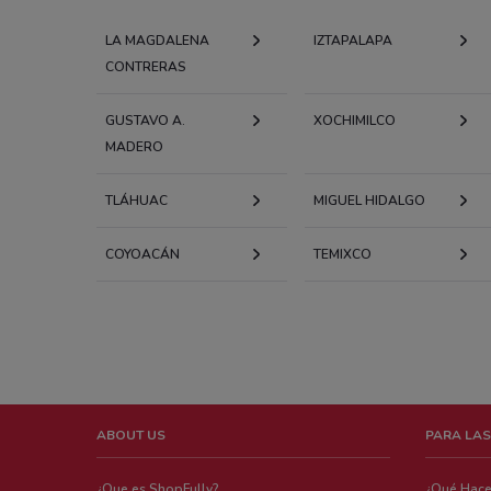
LA MAGDALENA
IZTAPALAPA
CONTRERAS
GUSTAVO A.
XOCHIMILCO
MADERO
TLÁHUAC
MIGUEL HIDALGO
COYOACÁN
TEMIXCO
ABOUT US
PARA LAS
¿Que es ShopFully?
¿Qué Hac