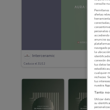
consulta nue
Permítanos 
ofertas rele
herramientas
conectadas, 
consentimien
personales 
accediendo 
anuncios qu
plataformas 
navegado po
la ubicación
Interceramic
identificado
conexión de
Caduca el 31/12
tus datos ta
estadísticas
cualquier m
rechazas: S
tus interes
nuestra App
Tanto no
Utilizar dat
su identific
personalizad