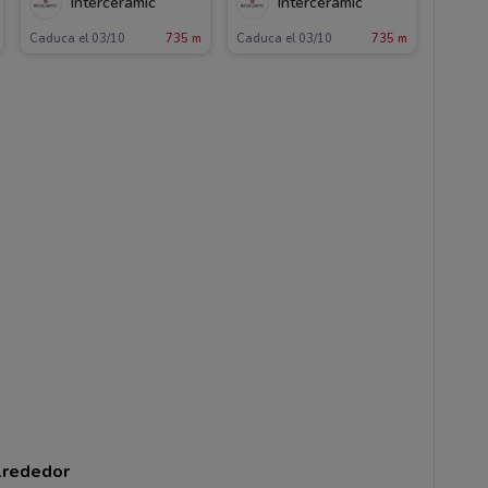
Interceramic
Interceramic
Caduca el 03/10
735 m
Caduca el 03/10
735 m
alrededor