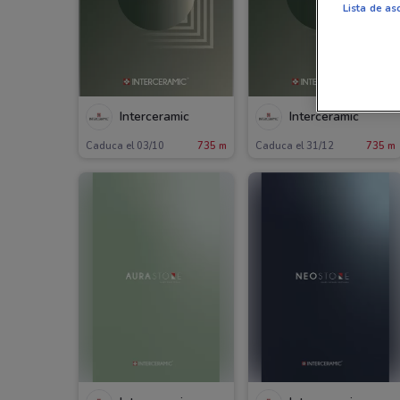
Lista de as
Interceramic
Interceramic
Caduca el 03/10
735 m
Caduca el 31/12
735 m