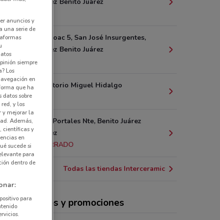
Benito Juárez Benito Juárez
2.1 km
er anuncios y
a una serie de
Av. Río Mixcoac 5, San José Insurgentes,
ataformas
u
Benito Juárez Benito Juárez
datos
2.7 km
pinión siempre
a? Los
 navegación en
Av. Observatorio Miguel Hidalgo
nforma que ha
s datos sobre
3.2 km
red, y los
r y mejorar la
Tripoli 817, Portales Nte, Benito Juárez
idad. Además,
 científicas y
Benito Juárez
rencias en
3.3 km
CERRADO
ué sucede si
elevante para
ción dentro de
Todas las tiendas Interceramic
onar:
positivo para
sales, precios y promociones
ntenido
rvicios.