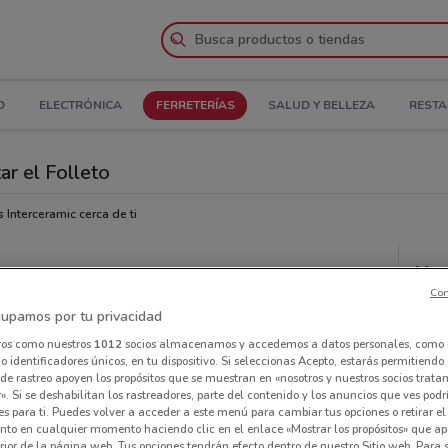
D
ELECTRÓNICA
FERRETERÍAS
SALUD Y BELLEZA
REST
ar el Folleto
 Interceramic cerca de ti
Hor
Con
upamos por tu privacidad
ros como nuestros
1012
socios almacenamos y accedemos a datos personales, como 
 identificadores únicos, en tu dispositivo. Si seleccionas Acepto, estarás permitiendo
de rastreo apoyen los propósitos que se muestran en «nosotros y nuestros socios trat
». Si se deshabilitan los rastreadores, parte del contenido y los anuncios que ves podr
es para ti. Puedes volver a acceder a este menú para cambiar tus opciones o retirar el
nto en cualquier momento haciendo clic en el enlace «Mostrar los propósitos» que ap
erior de la página web. Tus opciones tendrán efecto dentro de nuestro Sitio web. Para