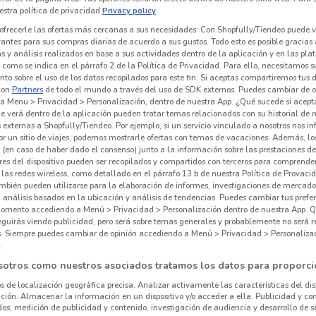
stra política de privacidad.
Privacy policy
ofrecerle las ofertas más cercanas a sus necesidades: Con Shopfully/Tiendeo puede v
vantes para sus compras diarias de acuerdo a sus gustos. Todo esto es posible gracias 
 y análisis realizados en base a sus actividades dentro de la aplicación y en las pl
como se indica en el párrafo 2 de la Política de Privacidad. Para ello, necesitamos s
to sobre el uso de los datos recopilados para este fin. Si aceptas compartiremos tus 
con
Partners
de todo el mundo a través del uso de SDK externos. Puedes cambiar de o
a Menu > Privacidad > Personalización, dentro de nuestra App. ¿Qué sucede si acept
e verá dentro de la aplicación pueden tratar temas relacionados con su historial de
externas a Shopfully/Tiendeo. Por ejemplo, si un servicio vinculado a nosotros nos i
r un sitio de viajes, podemos mostrarle ofertas con temas de vacaciones. Además, lo
 (en caso de haber dado el consenso) junto a la información sobre las prestaciones de 
res del dispositivo pueden ser recopilados y compartidos con terceros para comprende
 las redes wireless, como detallado en el párrafo 13.b de nuestra Política de Provac
735 m
mbién pueden utilizarse para la elaboración de informes, investigaciones de mercado,
, análisis basados en la ubicación y análisis de tendencias. Puedes cambiar tus prefe
omento accediendo a Menú > Privacidad > Personalización dentro de nuestra App. Q
eguirás viendo publicidad, pero será sobre temas generales y probablemente no será r
es. Siempre puedes cambiar de opinión accediendo a Menú > Privacidad > Personaliza
.
sotros como nuestros asociados tratamos los datos para proporci
os de localización geográfica precisa. Analizar activamente las características del dis
Sur
ación. Almacenar la información en un dispositivo y/o acceder a ella. Publicidad y co
os, medición de publicidad y contenido, investigación de audiencia y desarrollo de se