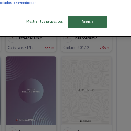
ociados (proveedores)
pisos
Mostrar los propósitos
Acepto
Interceramic
Interceramic
Caduca el 31/12
735 m
Caduca el 31/12
735 m