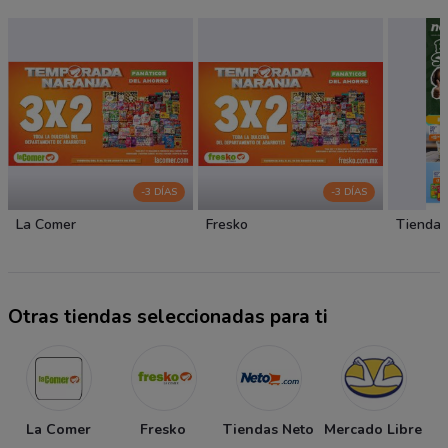
-3 DÍAS
-3 DÍAS
La Comer
Fresko
Tiendas
Otras tiendas seleccionadas para ti
La Comer
Fresko
Tiendas Neto
Mercado Libre