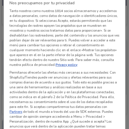
Nos preocupamos por tu privacidad
Tanto nosotros como nuestros
1014
socios almacenamos y accedemos
Grupo Financiero Inbursa
a datos personales, como datos de navegación o identificadores únicos,
en tu dispositivo. Si seleccionas Acepto, estarás permitiendo que las
Caduca el 15/10
457 m
tecnologías de rastreo apoyen los propósitos que se muestran en
«nosotros y nuestros socios tratamos datos para proporcionar». Si se
deshabilitan los rastreadores, parte del contenido y los anuncios que ves
podrían dejar de ser relevantes para ti. Puedes volver a acceder a este
menú para cambiar tus opciones o retirar el consentimiento en
cualquier momento haciendo clic en el enlace «Mostrar los propósitos»
que aparece en el en la parte inferior de la página web. Tus opciones
tendrán efecto dentro de nuestro Sitio web. Para saber más, consulta
nuestra política de privacidad.
Privacy policy
Permítanos ofrecerle las ofertas más cercanas a sus necesidades: Con
Shopfully/Tiendeo puede ver anuncios y ofertas relevantes para sus
compras diarias de acuerdo a sus gustos. Todo esto es posible gracias a
una serie de herramientas y análisis realizados en base a sus
actividades dentro de la aplicación y en las plataformas conectadas,
como se indica en el párrafo 2 de la Política de Privacidad. Para ello,
Grupo Financiero Inbursa
Grupo Financiero Inbursa
necesitamos su consentimiento sobre el uso de los datos recopilados
para este fin. Si aceptas compartiremos tus datos personales con
457 m
457 m
Partners
de todo el mundo a través del uso de SDK externos. Puedes
cambiar de opinión siempre accediendo a Menu > Privacidad >
Personalización, dentro de nuestra App. ¿Qué sucede si acepta? Los
anuncios que verá dentro de la aplicación pueden tratar temas