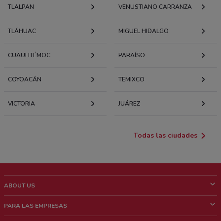
TLALPAN
VENUSTIANO CARRANZA
TLÁHUAC
MIGUEL HIDALGO
CUAUHTÉMOC
PARAÍSO
COYOACÁN
TEMIXCO
VICTORIA
JUÁREZ
Todas las ciudades
ABOUT US
¿Que es ShopFully?
PARA LAS EMPRESAS
¿Quiénes Somos?