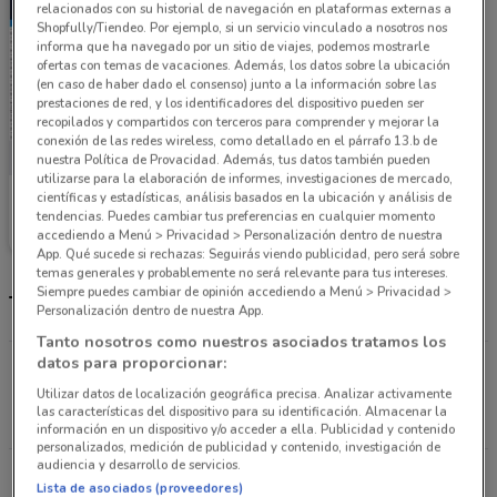
relacionados con su historial de navegación en plataformas externas a
Shopfully/Tiendeo. Por ejemplo, si un servicio vinculado a nosotros nos
informa que ha navegado por un sitio de viajes, podemos mostrarle
ofertas con temas de vacaciones. Además, los datos sobre la ubicación
(en caso de haber dado el consenso) junto a la información sobre las
prestaciones de red, y los identificadores del dispositivo pueden ser
recopilados y compartidos con terceros para comprender y mejorar la
conexión de las redes wireless, como detallado en el párrafo 13.b de
nuestra Política de Provacidad. Además, tus datos también pueden
utilizarse para la elaboración de informes, investigaciones de mercado,
científicas y estadísticas, análisis basados en la ubicación y análisis de
Grupo Financiero Inbursa
tendencias. Puedes cambiar tus preferencias en cualquier momento
accediendo a Menú > Privacidad > Personalización dentro de nuestra
457 m
App. Qué sucede si rechazas: Seguirás viendo publicidad, pero será sobre
temas generales y probablemente no será relevante para tus intereses.
Siempre puedes cambiar de opinión accediendo a Menú > Privacidad >
Tiendas Grupo Financiero Inbursa más cercanas
Personalización dentro de nuestra App.
Tanto nosotros como nuestros asociados tratamos los
datos para proporcionar:
Insurgentes Sur No. 825 Col. Napoles Del. Benito
Juarez Ciudad De México
Utilizar datos de localización geográfica precisa. Analizar activamente
las características del dispositivo para su identificación. Almacenar la
457 m
ABIERTO
información en un dispositivo y/o acceder a ella. Publicidad y contenido
personalizados, medición de publicidad y contenido, investigación de
audiencia y desarrollo de servicios.
Insurgentes Sur No. 882 Col. Del Valle Ciudad De
Lista de asociados (proveedores)