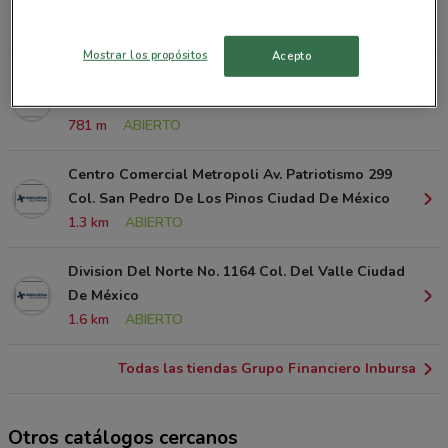
México
582 m
ABIERTO
Mostrar los propósitos
Acepto
Av. Coyoacan No. 141 Col. Del Valle Del. Benito
Juarez Ciudad De México
781 m
ABIERTO
Centro Comercial Metropoli Av. Patriotismo 299
Col. San Pedro De Los Pinos Ciudad De México
1.3 km
ABIERTO
Division Del Norte No. 1164 Col. Del Valle Ciudad
De México
1.6 km
ABIERTO
Todas las tiendas Grupo Financiero Inbursa
Otros catálogos cercanos