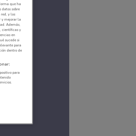
nforma que ha
s datos sobre
red, y los
r y mejorar la
idad. Además,
 científicas y
rencias en
ué sucede si
elevante para
ción dentro de
onar:
positivo para
ntenido
rvicios.