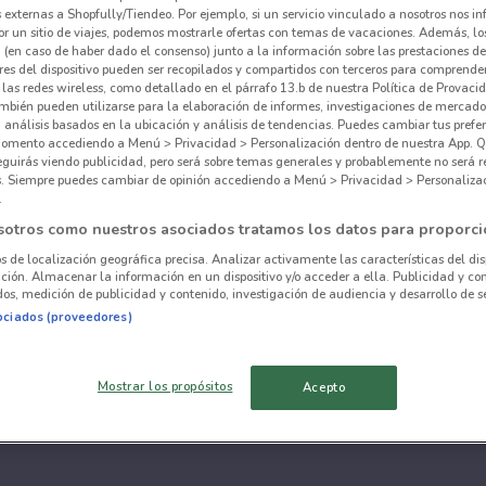
externas a Shopfully/Tiendeo. Por ejemplo, si un servicio vinculado a nosotros nos i
r un sitio de viajes, podemos mostrarle ofertas con temas de vacaciones. Además, lo
 (en caso de haber dado el consenso) junto a la información sobre las prestaciones de 
res del dispositivo pueden ser recopilados y compartidos con terceros para comprende
 las redes wireless, como detallado en el párrafo 13.b de nuestra Política de Provac
mbién pueden utilizarse para la elaboración de informes, investigaciones de mercado,
, análisis basados en la ubicación y análisis de tendencias. Puedes cambiar tus prefe
omento accediendo a Menú > Privacidad > Personalización dentro de nuestra App. Q
eguirás viendo publicidad, pero será sobre temas generales y probablemente no será r
es. Siempre puedes cambiar de opinión accediendo a Menú > Privacidad > Personaliza
.
sotros como nuestros asociados tratamos los datos para proporci
os de localización geográfica precisa. Analizar activamente las características del dis
ación. Almacenar la información en un dispositivo y/o acceder a ella. Publicidad y co
os, medición de publicidad y contenido, investigación de audiencia y desarrollo de se
ociados (proveedores)
Mostrar los propósitos
Acepto