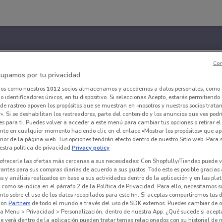
Con
upamos por tu privacidad
ros como nuestros
1012
socios almacenamos y accedemos a datos personales, como 
 identificadores únicos, en tu dispositivo. Si seleccionas Acepto, estarás permitiendo
de rastreo apoyen los propósitos que se muestran en «nosotros y nuestros socios trat
». Si se deshabilitan los rastreadores, parte del contenido y los anuncios que ves podr
es para ti. Puedes volver a acceder a este menú para cambiar tus opciones o retirar el
nto en cualquier momento haciendo clic en el enlace «Mostrar los propósitos» que ap
erior de la página web. Tus opciones tendrán efecto dentro de nuestro Sitio web. Para
stra política de privacidad.
Privacy policy
ofrecerle las ofertas más cercanas a sus necesidades: Con Shopfully/Tiendeo puede v
vantes para sus compras diarias de acuerdo a sus gustos. Todo esto es posible gracias 
 y análisis realizados en base a sus actividades dentro de la aplicación y en las pl
como se indica en el párrafo 2 de la Política de Privacidad. Para ello, necesitamos s
to sobre el uso de los datos recopilados para este fin. Si aceptas compartiremos tus 
con
Partners
de todo el mundo a través del uso de SDK externos. Puedes cambiar de o
a Menu > Privacidad > Personalización, dentro de nuestra App. ¿Qué sucede si acept
e verá dentro de la aplicación pueden tratar temas relacionados con su historial de