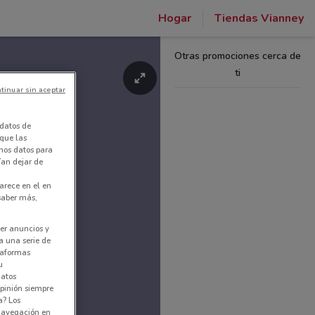
Hogar
Tiendas Vianney
Otras promociones cerca de
ti
tinuar sin aceptar
datos de
 que las
amos datos para
ían dejar de
arece en el en
 saber más,
er anuncios y
a una serie de
ataformas
u
datos
pinión siempre
a? Los
 navegación en