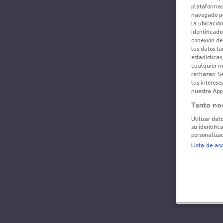
plataformas 
navegado po
la ubicación
identificado
conexión de
tus datos ta
estadísticas
cualquier m
rechazas: S
tus interes
nuestra App
Tanto no
Utilizar dat
su identific
personalizad
Lista de as