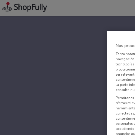
Nos preoc
Tanto nosot
navegación o
tecnologías 
proporcionar
ser relevant
consentimie
la parte inf
consulta nue
Permítanos 
ofertas rele
herramientas
conectadas, 
consentimien
personales 
accediendo 
anuncios qu