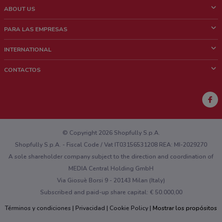
ABOUT US
¿Que es ShopFully?
PARA LAS EMPRESAS
¿Quiénes Somos?
¿Qué Hacemos?
INTERNATIONAL
News & Media
Contacto comercial
Italy
CONTACTOS
Trabaja con nosotros
Brazil
Notificaciones sobre los puntos de venta
France
Notificaciones sobre los folletos
Australia
¿Encontraste un problema en la web o en la aplicación?
New Zealand
© Copyright 2026 Shopfully S.p.A.
Shopfully S.p.A. - Fiscal Code / Vat IT03156531208 REA: MI-2029270
A sole shareholder company subject to the direction and coordination of
MEDIA Central Holding GmbH
Via Giosuè Borsi 9 - 20143 Milan (Italy)
Subscribed and paid-up share capital: € 50.000,00
Términos y condiciones
Privacidad
Cookie Policy
Mostrar los propósitos