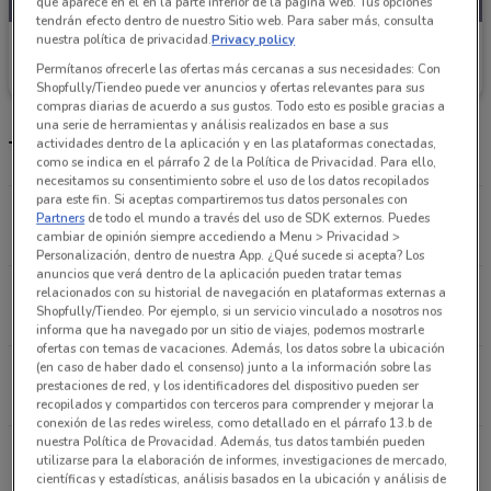
que aparece en el en la parte inferior de la página web. Tus opciones
tendrán efecto dentro de nuestro Sitio web. Para saber más, consulta
nuestra política de privacidad.
Privacy policy
Movistar
Permítanos ofrecerle las ofertas más cercanas a sus necesidades: Con
Caduca el 20/09
1.7 km
Shopfully/Tiendeo puede ver anuncios y ofertas relevantes para sus
compras diarias de acuerdo a sus gustos. Todo esto es posible gracias a
una serie de herramientas y análisis realizados en base a sus
actividades dentro de la aplicación y en las plataformas conectadas,
Tienda y teléfonos Movistar
como se indica en el párrafo 2 de la Política de Privacidad. Para ello,
necesitamos su consentimiento sobre el uso de los datos recopilados
para este fin. Si aceptas compartiremos tus datos personales con
AV. CUAUHTEMOC 462 Benito Juarez
Partners
de todo el mundo a través del uso de SDK externos. Puedes
1.7 km
CERRADO
cambiar de opinión siempre accediendo a Menu > Privacidad >
Personalización, dentro de nuestra App. ¿Qué sucede si acepta? Los
anuncios que verá dentro de la aplicación pueden tratar temas
INSURGENTES SUR 1048 Benito Juarez
relacionados con su historial de navegación en plataformas externas a
Shopfully/Tiendeo. Por ejemplo, si un servicio vinculado a nosotros nos
2.1 km
CERRADO
informa que ha navegado por un sitio de viajes, podemos mostrarle
ofertas con temas de vacaciones. Además, los datos sobre la ubicación
(en caso de haber dado el consenso) junto a la información sobre las
AV. UNIVERSIDAD 740 Benito Juarez
prestaciones de red, y los identificadores del dispositivo pueden ser
3.1 km
CERRADO
recopilados y compartidos con terceros para comprender y mejorar la
conexión de las redes wireless, como detallado en el párrafo 13.b de
nuestra Política de Provacidad. Además, tus datos también pueden
PASEO DE LA REFORMA 222 Cuauhtemoc
utilizarse para la elaboración de informes, investigaciones de mercado,
3.3 km
CERRADO
científicas y estadísticas, análisis basados en la ubicación y análisis de