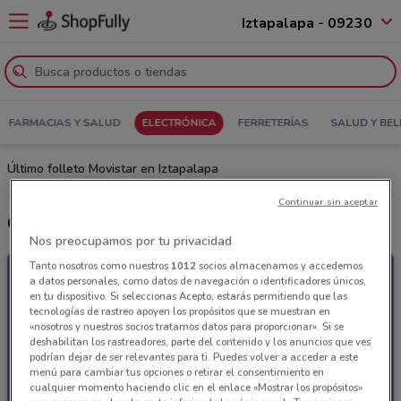
Iztapalapa - 09230
FARMACIAS Y SALUD
ELECTRÓNICA
FERRETERÍAS
SALUD Y BEL
Último folleto Movistar en Iztapalapa
Continuar sin aceptar
Ofertas Movistar
Nos preocupamos por tu privacidad
Tanto nosotros como nuestros
1012
socios almacenamos y accedemos
a datos personales, como datos de navegación o identificadores únicos,
en tu dispositivo. Si seleccionas Acepto, estarás permitiendo que las
tecnologías de rastreo apoyen los propósitos que se muestran en
«nosotros y nuestros socios tratamos datos para proporcionar». Si se
deshabilitan los rastreadores, parte del contenido y los anuncios que ves
podrían dejar de ser relevantes para ti. Puedes volver a acceder a este
menú para cambiar tus opciones o retirar el consentimiento en
cualquier momento haciendo clic en el enlace «Mostrar los propósitos»