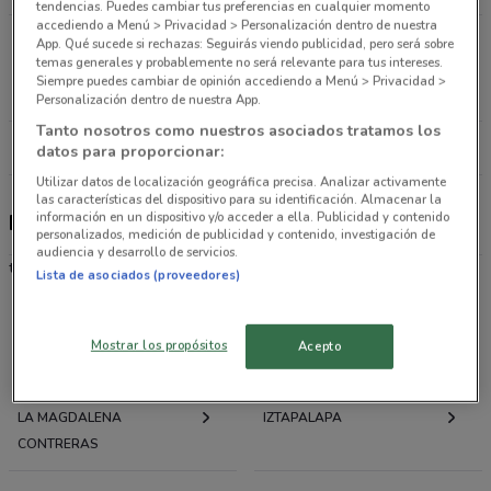
tendencias. Puedes cambiar tus preferencias en cualquier momento
accediendo a Menú > Privacidad > Personalización dentro de nuestra
Av. de los Insurgentes Sur 1362 Benito Juárez
App. Qué sucede si rechazas: Seguirás viendo publicidad, pero será sobre
temas generales y probablemente no será relevante para tus intereses.
(cdmx)
Siempre puedes cambiar de opinión accediendo a Menú > Privacidad >
3.3 km
CERRADO
Personalización dentro de nuestra App.
Tanto nosotros como nuestros asociados tratamos los
Todas las tiendas Movistar
datos para proporcionar:
Utilizar datos de localización geográfica precisa. Analizar activamente
las características del dispositivo para su identificación. Almacenar la
información en un dispositivo y/o acceder a ella. Publicidad y contenido
Promociones, catálogo y tienda
personalizados, medición de publicidad y contenido, investigación de
audiencia y desarrollo de servicios.
telefonía móvil
Lista de asociados (proveedores)
Ofertas folletos y catálogos por ciudad a tu
Mostrar los propósitos
Acepto
alrededor
LA MAGDALENA
IZTAPALAPA
CONTRERAS