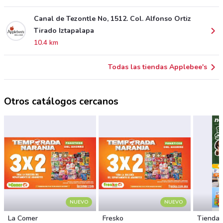
Canal de Tezontle No, 1512. Col. Alfonso Ortiz
Tirado Iztapalapa
10.4 km
Todas las tiendas Applebee's
Otros catálogos cercanos
NUEVO
NUEVO
La Comer
Fresko
Tiendas