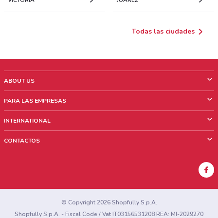
Todas las ciudades
ABOUT US
¿Que es ShopFully?
PARA LAS EMPRESAS
¿Quiénes Somos?
¿Qué Hacemos?
INTERNATIONAL
News & Media
Contacto comercial
Italy
CONTACTOS
Trabaja con nosotros
Brazil
Notificaciones sobre los puntos de venta
France
Notificaciones sobre los folletos
Australia
¿Encontraste un problema en la web o en la aplicación?
New Zealand
© Copyright 2026 Shopfully S.p.A.
Shopfully S.p.A. - Fiscal Code / Vat IT03156531208 REA: MI-2029270