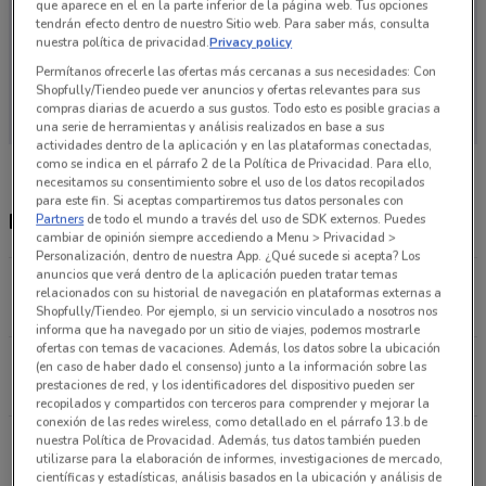
que aparece en el en la parte inferior de la página web. Tus opciones
tendrán efecto dentro de nuestro Sitio web. Para saber más, consulta
nuestra política de privacidad.
Privacy policy
Permítanos ofrecerle las ofertas más cercanas a sus necesidades: Con
En este momento no hay ofertas vigentes
Shopfully/Tiendeo puede ver anuncios y ofertas relevantes para sus
compras diarias de acuerdo a sus gustos. Todo esto es posible gracias a
una serie de herramientas y análisis realizados en base a sus
actividades dentro de la aplicación y en las plataformas conectadas,
como se indica en el párrafo 2 de la Política de Privacidad. Para ello,
necesitamos su consentimiento sobre el uso de los datos recopilados
para este fin. Si aceptas compartiremos tus datos personales con
Restaurantes Perros y Burros más cercanas
Partners
de todo el mundo a través del uso de SDK externos. Puedes
cambiar de opinión siempre accediendo a Menu > Privacidad >
Personalización, dentro de nuestra App. ¿Qué sucede si acepta? Los
anuncios que verá dentro de la aplicación pueden tratar temas
Alfonso reyes 117 Ciudad De México
relacionados con su historial de navegación en plataformas externas a
1.3 km
CERRADO
Shopfully/Tiendeo. Por ejemplo, si un servicio vinculado a nosotros nos
informa que ha navegado por un sitio de viajes, podemos mostrarle
ofertas con temas de vacaciones. Además, los datos sobre la ubicación
Avenida Central Miguel Hidalgo
(en caso de haber dado el consenso) junto a la información sobre las
prestaciones de red, y los identificadores del dispositivo pueden ser
1.8 km
CERRADO
recopilados y compartidos con terceros para comprender y mejorar la
conexión de las redes wireless, como detallado en el párrafo 13.b de
Calzada de Los Leones 117 Ciudad De México
nuestra Política de Provacidad. Además, tus datos también pueden
utilizarse para la elaboración de informes, investigaciones de mercado,
4.3 km
CERRADO
científicas y estadísticas, análisis basados en la ubicación y análisis de