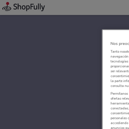
Nos preoc
Tanto nosot
navegación o
tecnologías 
proporcionar
ser relevant
consentimie
la parte inf
consulta nue
Permítanos 
ofertas rele
herramientas
conectadas, 
consentimien
personales 
accediendo 
anuncios qu