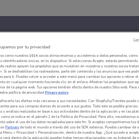
Con
upamos por tu privacidad
ros como nuestros
1014
socios almacenamos y accedemos a datos personales, como 
 identificadores únicos, en tu dispositivo. Si seleccionas Acepto, estarás permitiendo
de rastreo apoyen los propósitos que se muestran en «nosotros y nuestros socios trat
». Si se deshabilitan los rastreadores, parte del contenido y los anuncios que ves podr
es para ti. Puedes volver a acceder a este menú para cambiar tus opciones o retirar el
nto en cualquier momento haciendo clic en el enlace «Mostrar los propósitos» que ap
erior de la página web. Tus opciones tendrán efecto dentro de nuestro Sitio web. Para
stra política de privacidad.
Privacy policy
ofrecerle las ofertas más cercanas a sus necesidades: Con Shopfully/Tiendeo puede v
vantes para sus compras diarias de acuerdo a sus gustos. Todo esto es posible gracias 
 y análisis realizados en base a sus actividades dentro de la aplicación y en las pl
como se indica en el párrafo 2 de la Política de Privacidad. Para ello, necesitamos s
to sobre el uso de los datos recopilados para este fin. Si aceptas compartiremos tus 
con
Partners
de todo el mundo a través del uso de SDK externos. Puedes cambiar de o
a Menu > Privacidad > Personalización, dentro de nuestra App. ¿Qué sucede si acept
e verá dentro de la aplicación pueden tratar temas relacionados con su historial de