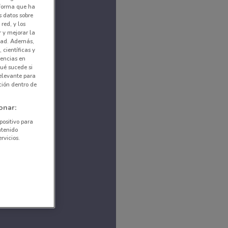
nforma que ha
s datos sobre
red, y los
r y mejorar la
idad. Además,
 científicas y
rencias en
ué sucede si
elevante para
ción dentro de
onar:
positivo para
ntenido
rvicios.