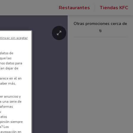
Restaurantes
Tiendas KFC
Otras promociones cerca de
ti
tinuar sin aceptar
datos de
 que las
amos datos para
ían dejar de
arece en el en
 saber más,
er anuncios y
a una serie de
ataformas
u
datos
pinión siempre
a? Los
 navegación en