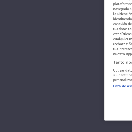
plataformas 
navegado po
la ubicación
identificado
conexión de
tus datos ta
estadísticas
cualquier m
rechazas: S
tus interes
nuestra App
Tanto no
Utilizar dat
su identific
personalizad
Lista de as