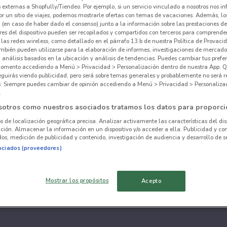
externas a Shopfully/Tiendeo. Por ejemplo, si un servicio vinculado a nosotros nos i
r un sitio de viajes, podemos mostrarle ofertas con temas de vacaciones. Además, lo
 (en caso de haber dado el consenso) junto a la información sobre las prestaciones de 
res del dispositivo pueden ser recopilados y compartidos con terceros para comprende
 las redes wireless, como detallado en el párrafo 13.b de nuestra Política de Provac
mbién pueden utilizarse para la elaboración de informes, investigaciones de mercado,
, análisis basados en la ubicación y análisis de tendencias. Puedes cambiar tus prefe
omento accediendo a Menú > Privacidad > Personalización dentro de nuestra App. Q
eguirás viendo publicidad, pero será sobre temas generales y probablemente no será r
es. Siempre puedes cambiar de opinión accediendo a Menú > Privacidad > Personaliza
.
sotros como nuestros asociados tratamos los datos para proporci
os de localización geográfica precisa. Analizar activamente las características del dis
ación. Almacenar la información en un dispositivo y/o acceder a ella. Publicidad y co
os, medición de publicidad y contenido, investigación de audiencia y desarrollo de se
ociados (proveedores)
Mostrar los propósitos
Acepto