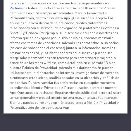
para este fin. Si aceptas compartiremos tus datos personales con
Partners
de todo el mundo a través del uso de SDK externos. Puedes
cambiar de opinión siempre accediendo a Menu > Privacidad >
Personalización, dentro de nuestra App. ¿Qué sucede si acepta? Los
anuncios que verá dentro de la aplicación pueden tratar temas
relacionados con su historial de navegación en plataformas externas a
Shopfully/Tiendeo. Por ejemplo, si un servicio vinculado a nosotros nos
informa que ha navegado por un sitio de viajes, podemos mostrarle
ofertas con temas de vacaciones. Además, los datos sobre la ubicación
(en caso de haber dado el consenso) junto a la información sobre las
prestaciones de red, y los identificadores del dispositivo pueden ser
recopilados y compartidos con terceros para comprender y mejorar la
conexión de las redes wireless, como detallado en el párrafo 13.b de
nuestra Política de Provacidad. Además, tus datos también pueden
utilizarse para la elaboración de informes, investigaciones de mercado,
científicas y estadísticas, análisis basados en la ubicación y análisis de
tendencias. Puedes cambiar tus preferencias en cualquier momento
accediendo a Menú > Privacidad > Personalización dentro de nuestra
App. Qué sucede si rechazas: Seguirás viendo publicidad, pero será sobre
temas generales y probablemente no será relevante para tus intereses.
Siempre puedes cambiar de opinión accediendo a Menú > Privacidad >
Personalización dentro de nuestra App.
Tanto nosotros como nuestros asociados tratamos los
datos para proporcionar:
Utilizar datos de localización geográfica precisa. Analizar activamente