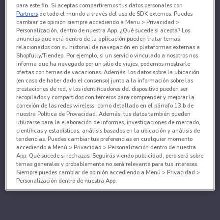
para este fin. Si aceptas compartiremos tus datos personales con
Partners
de todo el mundo a través del uso de SDK externos. Puedes
cambiar de opinión siempre accediendo a Menu > Privacidad >
Personalización, dentro de nuestra App. ¿Qué sucede si acepta? Los
anuncios que verá dentro de la aplicación pueden tratar temas
relacionados con su historial de navegación en plataformas externas a
Shopfully/Tiendeo. Por ejemplo, si un servicio vinculado a nosotros nos
informa que ha navegado por un sitio de viajes, podemos mostrarle
ofertas con temas de vacaciones. Además, los datos sobre la ubicación
(en caso de haber dado el consenso) junto a la información sobre las
prestaciones de red, y los identificadores del dispositivo pueden ser
recopilados y compartidos con terceros para comprender y mejorar la
conexión de las redes wireless, como detallado en el párrafo 13.b de
nuestra Política de Provacidad. Además, tus datos también pueden
utilizarse para la elaboración de informes, investigaciones de mercado,
científicas y estadísticas, análisis basados en la ubicación y análisis de
tendencias. Puedes cambiar tus preferencias en cualquier momento
accediendo a Menú > Privacidad > Personalización dentro de nuestra
App. Qué sucede si rechazas: Seguirás viendo publicidad, pero será sobre
temas generales y probablemente no será relevante para tus intereses.
Siempre puedes cambiar de opinión accediendo a Menú > Privacidad >
Personalización dentro de nuestra App.
Tanto nosotros como nuestros asociados tratamos los
datos para proporcionar:
Utilizar datos de localización geográfica precisa. Analizar activamente