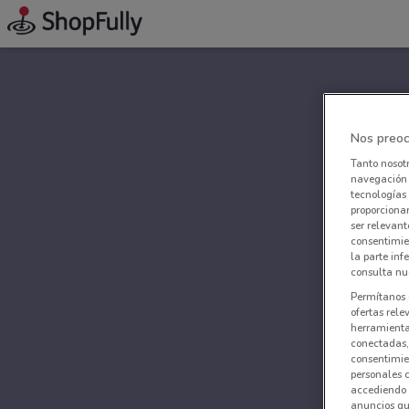
Nos preoc
Tanto nosot
navegación o
tecnologías 
proporcionar
ser relevant
consentimie
la parte inf
consulta nue
Permítanos 
ofertas rele
herramientas
conectadas, 
consentimien
personales 
accediendo 
anuncios qu