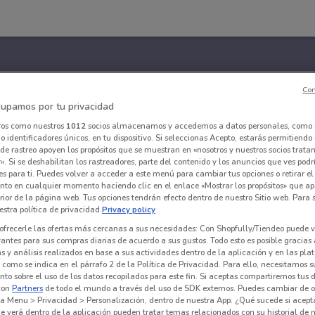
Con
upamos por tu privacidad
ros como nuestros
1012
socios almacenamos y accedemos a datos personales, como 
 identificadores únicos, en tu dispositivo. Si seleccionas Acepto, estarás permitiendo
de rastreo apoyen los propósitos que se muestran en «nosotros y nuestros socios trat
». Si se deshabilitan los rastreadores, parte del contenido y los anuncios que ves podr
es para ti. Puedes volver a acceder a este menú para cambiar tus opciones o retirar el
nto en cualquier momento haciendo clic en el enlace «Mostrar los propósitos» que ap
erior de la página web. Tus opciones tendrán efecto dentro de nuestro Sitio web. Para
stra política de privacidad.
Privacy policy
ofrecerle las ofertas más cercanas a sus necesidades: Con Shopfully/Tiendeo puede v
vantes para sus compras diarias de acuerdo a sus gustos. Todo esto es posible gracias 
 y análisis realizados en base a sus actividades dentro de la aplicación y en las pl
como se indica en el párrafo 2 de la Política de Privacidad. Para ello, necesitamos s
to sobre el uso de los datos recopilados para este fin. Si aceptas compartiremos tus 
con
Partners
de todo el mundo a través del uso de SDK externos. Puedes cambiar de o
a Menu > Privacidad > Personalización, dentro de nuestra App. ¿Qué sucede si acept
e verá dentro de la aplicación pueden tratar temas relacionados con su historial de