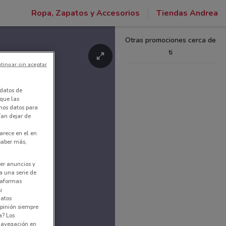
Ropa, Zapatos y Accesorios
Tiendas Andrea
Otras promociones cerca de
ti
tinuar sin aceptar
datos de
 que las
amos datos para
ían dejar de
arece en el en
 saber más,
er anuncios y
a una serie de
ataformas
u
datos
pinión siempre
a? Los
 navegación en