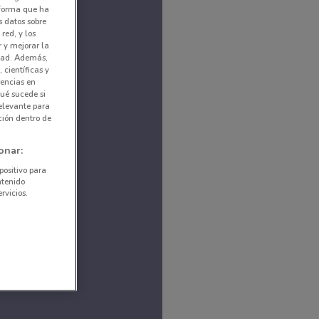
nforma que ha
s datos sobre
red, y los
r y mejorar la
idad. Además,
 científicas y
rencias en
ué sucede si
elevante para
ción dentro de
onar:
positivo para
ntenido
rvicios.