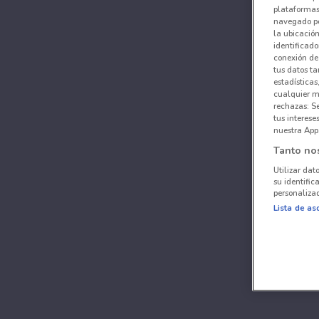
plataformas 
navegado po
la ubicación
identificado
conexión de
tus datos ta
estadísticas
cualquier m
rechazas: S
tus interes
nuestra App
Tanto no
Utilizar dat
su identific
personalizad
Lista de as