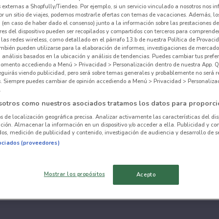
externas a Shopfully/Tiendeo. Por ejemplo, si un servicio vinculado a nosotros nos i
r un sitio de viajes, podemos mostrarle ofertas con temas de vacaciones. Además, lo
 (en caso de haber dado el consenso) junto a la información sobre las prestaciones de 
res del dispositivo pueden ser recopilados y compartidos con terceros para comprende
 las redes wireless, como detallado en el párrafo 13.b de nuestra Política de Provac
mbién pueden utilizarse para la elaboración de informes, investigaciones de mercado,
, análisis basados en la ubicación y análisis de tendencias. Puedes cambiar tus prefe
omento accediendo a Menú > Privacidad > Personalización dentro de nuestra App. Q
eguirás viendo publicidad, pero será sobre temas generales y probablemente no será r
es. Siempre puedes cambiar de opinión accediendo a Menú > Privacidad > Personaliza
.
sotros como nuestros asociados tratamos los datos para proporci
os de localización geográfica precisa. Analizar activamente las características del dis
ación. Almacenar la información en un dispositivo y/o acceder a ella. Publicidad y co
os, medición de publicidad y contenido, investigación de audiencia y desarrollo de se
ociados (proveedores)
Mostrar los propósitos
Acepto