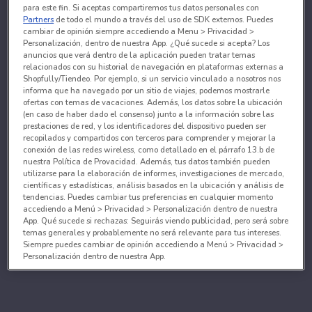
para este fin. Si aceptas compartiremos tus datos personales con
Partners
de todo el mundo a través del uso de SDK externos. Puedes
cambiar de opinión siempre accediendo a Menu > Privacidad >
Personalización, dentro de nuestra App. ¿Qué sucede si acepta? Los
anuncios que verá dentro de la aplicación pueden tratar temas
relacionados con su historial de navegación en plataformas externas a
Shopfully/Tiendeo. Por ejemplo, si un servicio vinculado a nosotros nos
informa que ha navegado por un sitio de viajes, podemos mostrarle
ofertas con temas de vacaciones. Además, los datos sobre la ubicación
(en caso de haber dado el consenso) junto a la información sobre las
prestaciones de red, y los identificadores del dispositivo pueden ser
recopilados y compartidos con terceros para comprender y mejorar la
conexión de las redes wireless, como detallado en el párrafo 13.b de
nuestra Política de Provacidad. Además, tus datos también pueden
utilizarse para la elaboración de informes, investigaciones de mercado,
científicas y estadísticas, análisis basados en la ubicación y análisis de
tendencias. Puedes cambiar tus preferencias en cualquier momento
accediendo a Menú > Privacidad > Personalización dentro de nuestra
App. Qué sucede si rechazas: Seguirás viendo publicidad, pero será sobre
temas generales y probablemente no será relevante para tus intereses.
Siempre puedes cambiar de opinión accediendo a Menú > Privacidad >
Personalización dentro de nuestra App.
Tanto nosotros como nuestros asociados tratamos los
datos para proporcionar:
Utilizar datos de localización geográfica precisa. Analizar activamente