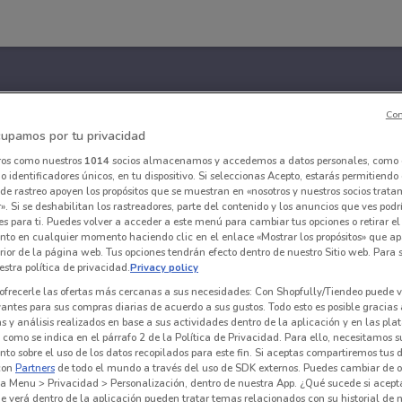
Con
upamos por tu privacidad
ros como nuestros
1014
socios almacenamos y accedemos a datos personales, como 
 identificadores únicos, en tu dispositivo. Si seleccionas Acepto, estarás permitiendo
de rastreo apoyen los propósitos que se muestran en «nosotros y nuestros socios trat
». Si se deshabilitan los rastreadores, parte del contenido y los anuncios que ves podr
es para ti. Puedes volver a acceder a este menú para cambiar tus opciones o retirar el
nto en cualquier momento haciendo clic en el enlace «Mostrar los propósitos» que ap
erior de la página web. Tus opciones tendrán efecto dentro de nuestro Sitio web. Para
stra política de privacidad.
Privacy policy
ofrecerle las ofertas más cercanas a sus necesidades: Con Shopfully/Tiendeo puede v
vantes para sus compras diarias de acuerdo a sus gustos. Todo esto es posible gracias 
 y análisis realizados en base a sus actividades dentro de la aplicación y en las pl
como se indica en el párrafo 2 de la Política de Privacidad. Para ello, necesitamos s
to sobre el uso de los datos recopilados para este fin. Si aceptas compartiremos tus 
con
Partners
de todo el mundo a través del uso de SDK externos. Puedes cambiar de o
a Menu > Privacidad > Personalización, dentro de nuestra App. ¿Qué sucede si acept
e verá dentro de la aplicación pueden tratar temas relacionados con su historial de