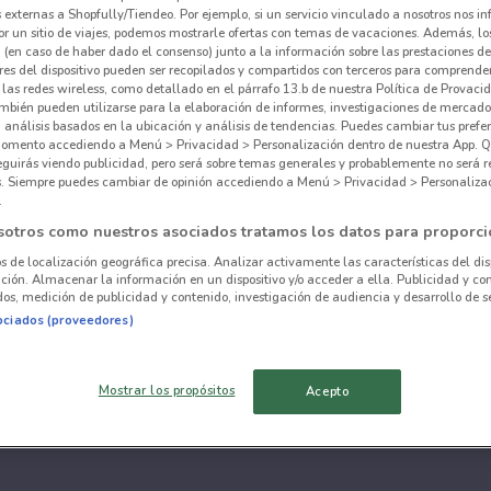
externas a Shopfully/Tiendeo. Por ejemplo, si un servicio vinculado a nosotros nos i
r un sitio de viajes, podemos mostrarle ofertas con temas de vacaciones. Además, lo
 (en caso de haber dado el consenso) junto a la información sobre las prestaciones de 
res del dispositivo pueden ser recopilados y compartidos con terceros para comprende
 las redes wireless, como detallado en el párrafo 13.b de nuestra Política de Provac
mbién pueden utilizarse para la elaboración de informes, investigaciones de mercado,
, análisis basados en la ubicación y análisis de tendencias. Puedes cambiar tus prefe
omento accediendo a Menú > Privacidad > Personalización dentro de nuestra App. Q
eguirás viendo publicidad, pero será sobre temas generales y probablemente no será r
es. Siempre puedes cambiar de opinión accediendo a Menú > Privacidad > Personaliza
.
sotros como nuestros asociados tratamos los datos para proporci
os de localización geográfica precisa. Analizar activamente las características del dis
ación. Almacenar la información en un dispositivo y/o acceder a ella. Publicidad y co
os, medición de publicidad y contenido, investigación de audiencia y desarrollo de se
ociados (proveedores)
Mostrar los propósitos
Acepto