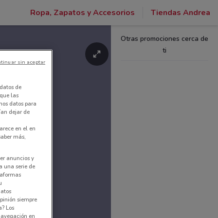
Ropa, Zapatos y Accesorios
Tiendas Andrea
Otras promociones cerca de
ti
tinuar sin aceptar
datos de
 que las
amos datos para
ían dejar de
arece en el en
 saber más,
er anuncios y
a una serie de
ataformas
u
datos
pinión siempre
a? Los
 navegación en