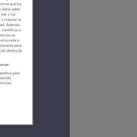
nforma que ha
s datos sobre
red, y los
r y mejorar la
idad. Además,
 científicas y
rencias en
ué sucede si
elevante para
ción dentro de
onar:
positivo para
ntenido
rvicios.