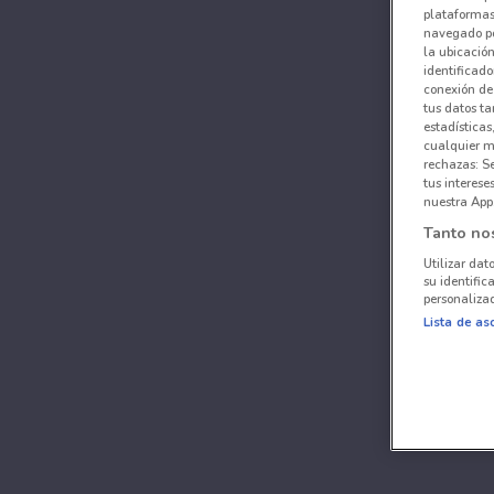
plataformas 
navegado po
la ubicación
identificado
conexión de
tus datos ta
estadísticas
cualquier m
rechazas: S
tus interes
nuestra App
Tanto no
Utilizar dat
su identific
personalizad
Lista de as