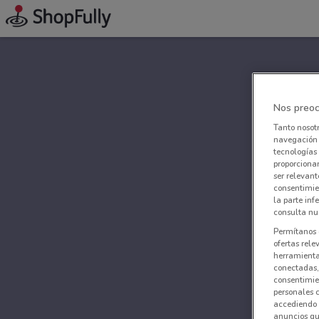
Nos preoc
Tanto nosot
navegación o
tecnologías 
proporcionar
ser relevant
consentimie
la parte inf
consulta nue
Permítanos 
ofertas rele
herramientas
conectadas, 
consentimien
personales 
accediendo 
anuncios qu