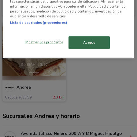
las características del dispositivo para su identificación. Almacenar la
Andrea
Andrea
información en un dispositivo y/o acceder a ella. Publicidad y contenido
personalizados, medición de publicidad y contenido, investigación de
Caduca el 31/12
2.3 km
Caduca el 31/12
2.3 km
audiencia y desarrollo de servicios.
Lista de asociados (proveedores)
Mostrar los propósitos
Acepto
Andrea
Caduca el 30/09
2.3 km
Sucursales Andrea y horario
Avenida Jalisco Nmero 200-A Y B Miguel Hidalgo