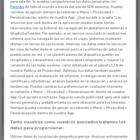
para este fin. Si aceptas compartiremos tus datos personales con
Partners
de todo el mundo a través del uso de SDK externos. Puedes
cambiar de opinión siempre accediendo a Menu > Privacidad >
Personalización, dentro de nuestra App. ¿Qué sucede si acepta? Los
anuncios que verá dentro de la aplicación pueden tratar temas
relacionados con su historial de navegación en plataformas externas a
Shopfully/Tiendeo. Por ejemplo, si un servicio vinculado a nosotros nos
informa que ha navegado por un sitio de viajes, podemos mostrarle
ofertas con temas de vacaciones. Además, los datos sobre la ubicación
(en caso de haber dado el consenso) junto a la información sobre las
prestaciones de red, y los identificadores del dispositivo pueden ser
Andrea
Andrea
recopilados y compartidos con terceros para comprender y mejorar la
conexión de las redes wireless, como detallado en el párrafo 13.b de
Caduca el 26/12
2.3 km
Caduca el 31/12
2.3 km
nuestra Política de Provacidad. Además, tus datos también pueden
utilizarse para la elaboración de informes, investigaciones de mercado,
científicas y estadísticas, análisis basados en la ubicación y análisis de
tendencias. Puedes cambiar tus preferencias en cualquier momento
accediendo a Menú > Privacidad > Personalización dentro de nuestra
App. Qué sucede si rechazas: Seguirás viendo publicidad, pero será sobre
temas generales y probablemente no será relevante para tus intereses.
Siempre puedes cambiar de opinión accediendo a Menú > Privacidad >
Personalización dentro de nuestra App.
Tanto nosotros como nuestros asociados tratamos los
datos para proporcionar:
Utilizar datos de localización geográfica precisa. Analizar activamente