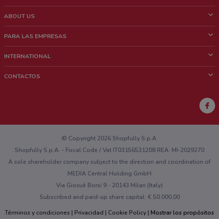
ABOUT US
¿Que es ShopFully?
PARA LAS EMPRESAS
¿Quiénes Somos?
¿Qué Hacemos?
INTERNATIONAL
News & Media
Contacto comercial
Italy
CONTACTOS
Trabaja con nosotros
Brazil
Notificaciones sobre los puntos de venta
France
Notificaciones sobre los folletos
Australia
¿Encontraste un problema en la web o en la aplicación?
New Zealand
© Copyright 2026 Shopfully S.p.A.
Shopfully S.p.A. - Fiscal Code / Vat IT03156531208 REA: MI-2029270
A sole shareholder company subject to the direction and coordination of
MEDIA Central Holding GmbH
Via Giosuè Borsi 9 - 20143 Milan (Italy)
Subscribed and paid-up share capital: € 50.000,00
Términos y condiciones
Privacidad
Cookie Policy
Mostrar los propósitos