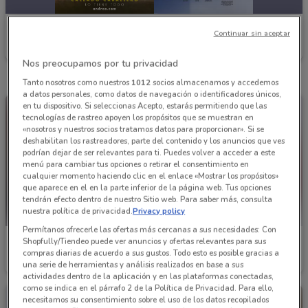
Andrea
Continuar sin aceptar
Caduca el 31/12
2.3 km
Nos preocupamos por tu privacidad
Tanto nosotros como nuestros
1012
socios almacenamos y accedemos
a datos personales, como datos de navegación o identificadores únicos,
en tu dispositivo. Si seleccionas Acepto, estarás permitiendo que las
tecnologías de rastreo apoyen los propósitos que se muestran en
«nosotros y nuestros socios tratamos datos para proporcionar». Si se
deshabilitan los rastreadores, parte del contenido y los anuncios que ves
podrían dejar de ser relevantes para ti. Puedes volver a acceder a este
menú para cambiar tus opciones o retirar el consentimiento en
cualquier momento haciendo clic en el enlace «Mostrar los propósitos»
que aparece en el en la parte inferior de la página web. Tus opciones
tendrán efecto dentro de nuestro Sitio web. Para saber más, consulta
nuestra política de privacidad.
Privacy policy
Permítanos ofrecerle las ofertas más cercanas a sus necesidades: Con
Andrea
Andrea
Shopfully/Tiendeo puede ver anuncios y ofertas relevantes para sus
compras diarias de acuerdo a sus gustos. Todo esto es posible gracias a
Caduca el 31/12
2.3 km
Caduca el 31/12
2.3 km
una serie de herramientas y análisis realizados en base a sus
actividades dentro de la aplicación y en las plataformas conectadas,
como se indica en el párrafo 2 de la Política de Privacidad. Para ello,
necesitamos su consentimiento sobre el uso de los datos recopilados