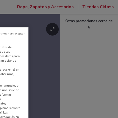
Ropa, Zapatos y Accesorios
Tiendas Cklass
Otras promociones cerca de
ti
tinuar sin aceptar
datos de
 que las
amos datos para
ían dejar de
arece en el en
 saber más,
er anuncios y
a una serie de
ataformas
u
datos
pinión siempre
a? Los
 navegación en