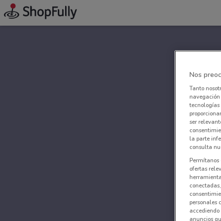
Nos preoc
Tanto nosot
navegación o
tecnologías 
proporcionar
ser relevant
consentimie
la parte inf
consulta nue
Permítanos 
ofertas rele
herramientas
conectadas, 
consentimien
personales 
accediendo 
anuncios qu