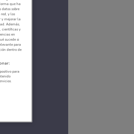
nforma que ha
s datos sobre
red, y los
r y mejorar la
idad. Además,
 científicas y
rencias en
ué sucede si
elevante para
ción dentro de
onar:
positivo para
ntenido
rvicios.