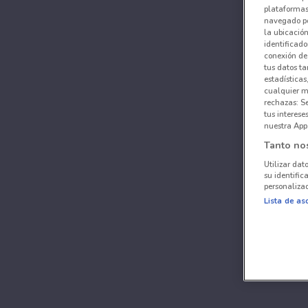
plataformas 
navegado po
la ubicación
identificado
conexión de
tus datos ta
estadísticas
cualquier m
rechazas: S
tus interes
nuestra App
Tanto no
Utilizar dat
su identific
personalizad
Lista de as