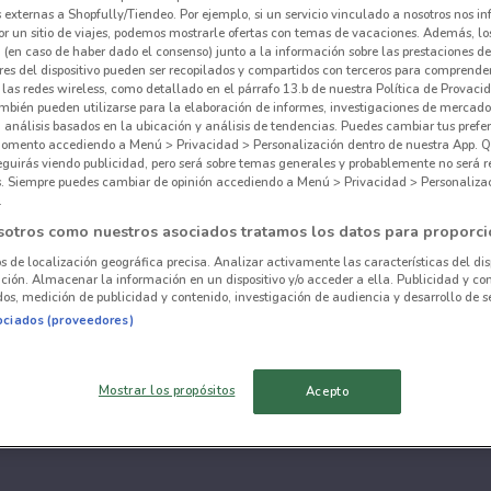
externas a Shopfully/Tiendeo. Por ejemplo, si un servicio vinculado a nosotros nos i
r un sitio de viajes, podemos mostrarle ofertas con temas de vacaciones. Además, lo
 (en caso de haber dado el consenso) junto a la información sobre las prestaciones de 
res del dispositivo pueden ser recopilados y compartidos con terceros para comprende
 las redes wireless, como detallado en el párrafo 13.b de nuestra Política de Provac
mbién pueden utilizarse para la elaboración de informes, investigaciones de mercado,
, análisis basados en la ubicación y análisis de tendencias. Puedes cambiar tus prefe
omento accediendo a Menú > Privacidad > Personalización dentro de nuestra App. Q
eguirás viendo publicidad, pero será sobre temas generales y probablemente no será r
es. Siempre puedes cambiar de opinión accediendo a Menú > Privacidad > Personaliza
.
sotros como nuestros asociados tratamos los datos para proporci
os de localización geográfica precisa. Analizar activamente las características del dis
ación. Almacenar la información en un dispositivo y/o acceder a ella. Publicidad y co
os, medición de publicidad y contenido, investigación de audiencia y desarrollo de se
ociados (proveedores)
Mostrar los propósitos
Acepto