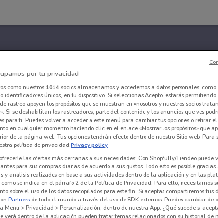
Con
upamos por tu privacidad
ros como nuestros
1014
socios almacenamos y accedemos a datos personales, como 
 identificadores únicos, en tu dispositivo. Si seleccionas Acepto, estarás permitiendo
de rastreo apoyen los propósitos que se muestran en «nosotros y nuestros socios trat
». Si se deshabilitan los rastreadores, parte del contenido y los anuncios que ves podr
es para ti. Puedes volver a acceder a este menú para cambiar tus opciones o retirar el
nto en cualquier momento haciendo clic en el enlace «Mostrar los propósitos» que ap
erior de la página web. Tus opciones tendrán efecto dentro de nuestro Sitio web. Para
stra política de privacidad.
Privacy policy
ofrecerle las ofertas más cercanas a sus necesidades: Con Shopfully/Tiendeo puede v
vantes para sus compras diarias de acuerdo a sus gustos. Todo esto es posible gracias 
 y análisis realizados en base a sus actividades dentro de la aplicación y en las pl
como se indica en el párrafo 2 de la Política de Privacidad. Para ello, necesitamos s
to sobre el uso de los datos recopilados para este fin. Si aceptas compartiremos tus 
con
Partners
de todo el mundo a través del uso de SDK externos. Puedes cambiar de o
a Menu > Privacidad > Personalización, dentro de nuestra App. ¿Qué sucede si acept
e verá dentro de la aplicación pueden tratar temas relacionados con su historial de