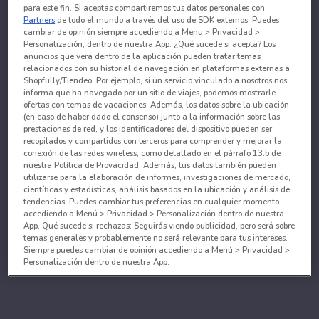
para este fin. Si aceptas compartiremos tus datos personales con
Partners
de todo el mundo a través del uso de SDK externos. Puedes
cambiar de opinión siempre accediendo a Menu > Privacidad >
Personalización, dentro de nuestra App. ¿Qué sucede si acepta? Los
anuncios que verá dentro de la aplicación pueden tratar temas
relacionados con su historial de navegación en plataformas externas a
Shopfully/Tiendeo. Por ejemplo, si un servicio vinculado a nosotros nos
informa que ha navegado por un sitio de viajes, podemos mostrarle
ofertas con temas de vacaciones. Además, los datos sobre la ubicación
(en caso de haber dado el consenso) junto a la información sobre las
prestaciones de red, y los identificadores del dispositivo pueden ser
recopilados y compartidos con terceros para comprender y mejorar la
conexión de las redes wireless, como detallado en el párrafo 13.b de
nuestra Política de Provacidad. Además, tus datos también pueden
utilizarse para la elaboración de informes, investigaciones de mercado,
científicas y estadísticas, análisis basados en la ubicación y análisis de
tendencias. Puedes cambiar tus preferencias en cualquier momento
accediendo a Menú > Privacidad > Personalización dentro de nuestra
App. Qué sucede si rechazas: Seguirás viendo publicidad, pero será sobre
temas generales y probablemente no será relevante para tus intereses.
Siempre puedes cambiar de opinión accediendo a Menú > Privacidad >
Personalización dentro de nuestra App.
Tanto nosotros como nuestros asociados tratamos los
datos para proporcionar:
Utilizar datos de localización geográfica precisa. Analizar activamente